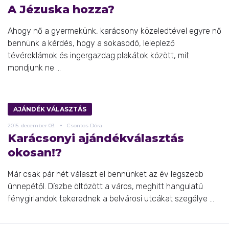
A Jézuska hozza?
Ahogy nő a gyermekünk, karácsony közeledtével egyre nő
bennünk a kérdés, hogy a sokasodó, leleplező
tévéreklámok és ingergazdag plakátok között, mit
mondjunk ne ...
AJÁNDÉK VÁLASZTÁS
2015.
december
03.
Csontos Dóra
Karácsonyi ajándékválasztás
okosan!?
Már csak pár hét választ el bennünket az év legszebb
ünnepétől. Díszbe öltözött a város, meghitt hangulatú
fénygirlandok tekerednek a belvárosi utcákat szegélye ...