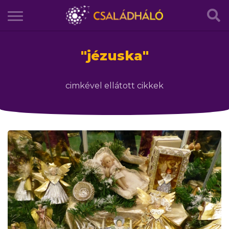
"
jézuska
"
cimkével ellátott cikkek