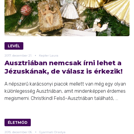
LEVÉL
2017.
december
21.
Kepler Laura
Ausztriában nemcsak írni lehet a
Jézuskának, de válasz is érkezik!
A népszerű karácsonyi piacok mellett van még egy olyan
különlegesség Ausztriában, amit mindenképpen érdemes
megismerni. Christkindl Felső-Ausztriában található, ...
ÉLETMÓD
2015.
december
06.
Gyarmati Orsolya