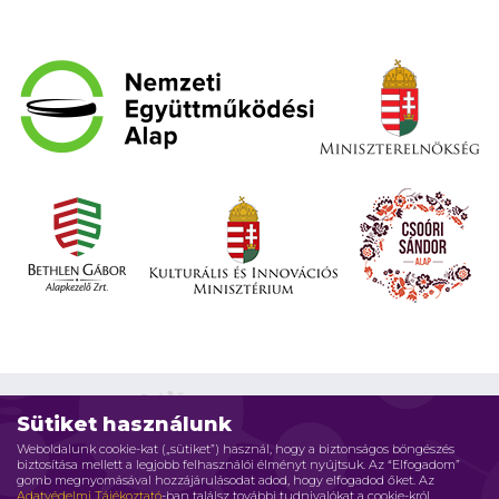
Sütiket használunk
Weboldalunk cookie-kat („sütiket”) használ, hogy a biztonságos böngészés
biztosítása mellett a legjobb felhasználói élményt nyújtsuk. Az “Elfogadom”
Impresszum
Adatvédelmi elvek
Jogi nyilatkozat
gomb megnyomásával hozzájárulásodat adod, hogy elfogadod őket. Az
Adatvédelmi Tájékoztató
-ban találsz további tudnivalókat a cookie-król.