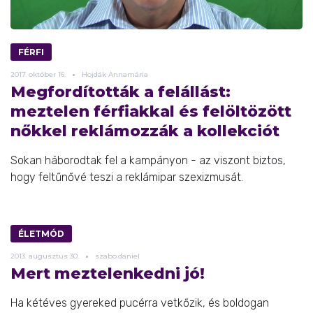
FÉRFI
2017.
október
16.
Hojdák Annamária
Megfordították a felállást:
meztelen férfiakkal és felöltözött
nőkkel reklámozzák a kollekciót
Sokan háborodtak fel a kampányon - az viszont biztos,
hogy feltűnővé teszi a reklámipar szexizmusát.
ÉLETMÓD
2013.
augusztus
30.
szabo.daniel
Mert meztelenkedni jó!
Ha kétéves gyereked pucérra vetkőzik, és boldogan