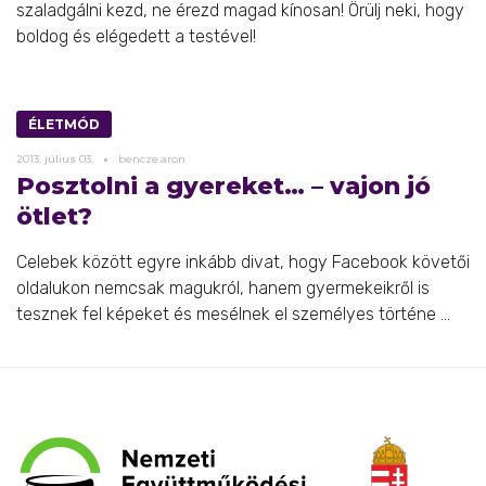
szaladgálni kezd, ne érezd magad kínosan! Örülj neki, hogy
boldog és elégedett a testével!
ÉLETMÓD
2013.
július
03.
bencze.aron
Posztolni a gyereket… – vajon jó
ötlet?
Celebek között egyre inkább divat, hogy Facebook követői
oldalukon nemcsak magukról, hanem gyermekeikről is
tesznek fel képeket és mesélnek el személyes történe ...