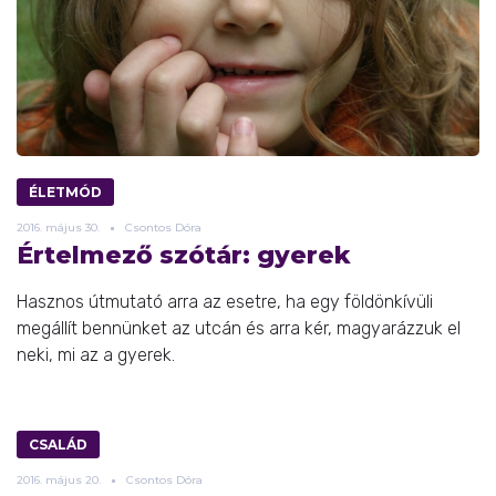
ÉLETMÓD
2016.
május
30.
Csontos Dóra
Értelmező szótár: gyerek
Hasznos útmutató arra az esetre, ha egy földönkívüli
megállít bennünket az utcán és arra kér, magyarázzuk el
neki, mi az a gyerek.
CSALÁD
2016.
május
20.
Csontos Dóra