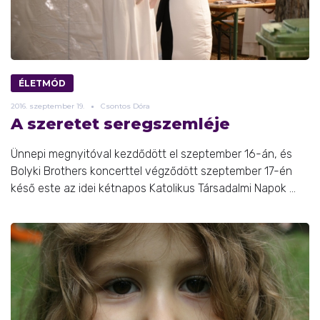
ÉLETMÓD
2016.
szeptember
19.
Csontos Dóra
A szeretet seregszemléje
Ünnepi megnyitóval kezdődött el szeptember 16-án, és
Bolyki Brothers koncerttel végződött szeptember 17-én
késő este az idei kétnapos Katolikus Társadalmi Napok ...