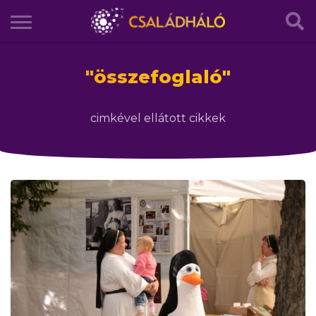
"
összefoglaló
"
cimkével ellátott cikkek