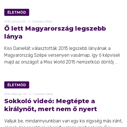
ÉLETMÓD
2015.
június
22.
Csontos Dóra
Ő lett Magyarország legszebb
lánya
Kiss Daniellát választották 2015 legszebb lányának a
Magyarország Szépe versenyen vasárnap, így ő képviseli
majd az országot a Miss World 2015 nemzetközi döntőj ...
ÉLETMÓD
2015.
február
14.
Csontos Dóra
Sokkoló videó: Megtépte a
királynőt, mert nem ő nyert
Valljuk be, mindannyiunkban van egy kis irigység más iránt,