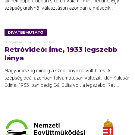
akinek éppen jobban sikerült valami, mint nekünk. Egy
szépségkirálynő-választáson azonban a második ...
DIVATBEMUTATÓ
2015.
január
12.
Csontos Dóra
Retróvideó: Íme, 1933 legszebb
lánya
Magyarország mindig a szép lányairól volt híres. A
szépségideál azonban folyamatosan változik. Idén Kulcsár
Edina, 1933-ban pedig Gál Júlia volt a legszebb. Ret ...