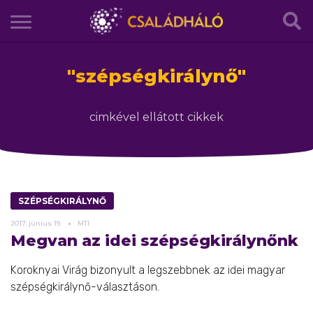
"
szépségkirálynő
"
cimkével ellátott cikkek
SZÉPSÉGKIRÁLYNŐ
2017.
június
19.
MTI
Megvan az idei szépségkirálynőnk
Koroknyai Virág bizonyult a legszebbnek az idei magyar
szépségkirálynő-választáson.