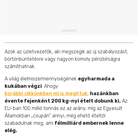
HIRDETÉS
Azok az üzletvezetők, aki megszegik az új szabályozást,
börtönbüntetésre vagy nagyon komoly pénzbírságra
számíthatnak.
A világ élelmiszermennyiségének
egyharmada a
kukában végzi
. Ahogy
korábbi cikkünkben mi is megírtuk
,
hazánkban
évente fejenként 200 kg-nyi ételt dobunk ki.
Az
EU-ban 100 millió tonnás ez az arány, míg az Egyesült
Államokban „csupán” annyi, még ehető ételtől
szabadulnak meg, ami
félmilliárd embernek lenne
elég.