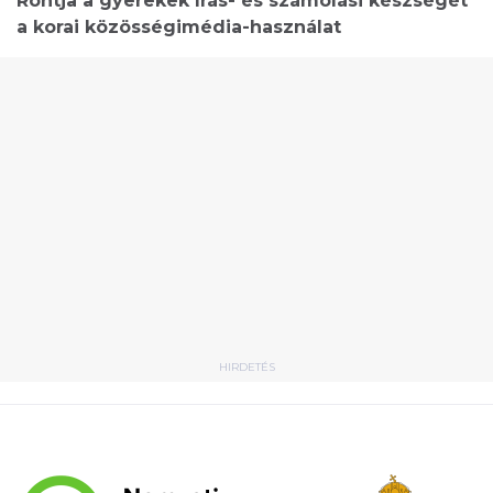
Rontja a gyerekek írás- és számolási készségét
a korai közösségimédia-használat
HIRDETÉS