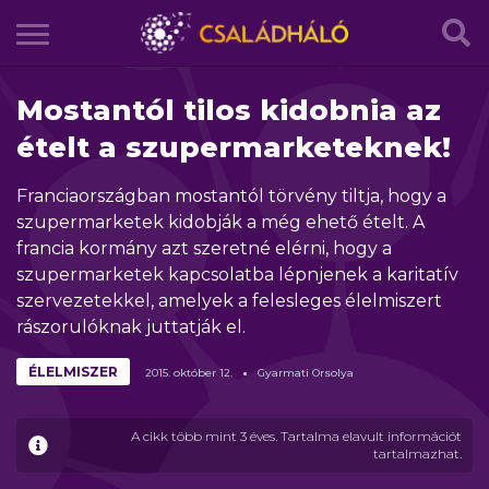
Mostantól tilos kidobnia az
ételt a szupermarketeknek!
Franciaországban mostantól törvény tiltja, hogy a
szupermarketek kidobják a még ehető ételt. A
francia kormány azt szeretné elérni, hogy a
szupermarketek kapcsolatba lépnjenek a karitatív
szervezetekkel, amelyek a felesleges élelmiszert
rászorulóknak juttatják el.
ÉLELMISZER
2015.
október
12.
Gyarmati Orsolya
A cikk több mint 3 éves. Tartalma elavult információt
tartalmazhat.