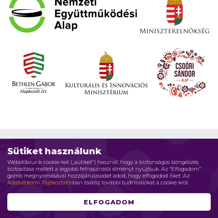
Sütiket használunk
Weboldalunk cookie-kat („sütiket”) használ, hogy a biztonságos böngészés
biztosítása mellett a legjobb felhasználói élményt nyújtsuk. Az “Elfogadom”
Impresszum
Adatvédelmi elvek
Jogi nyilatkozat
gomb megnyomásával hozzájárulásodat adod, hogy elfogadod őket. Az
Adatvédelmi Tájékoztató
-ban találsz további tudnivalókat a cookie-król.
Szerzői jog © 2026 Családháló Alapítvány - Minden jog fenntartva
ELFOGADOM