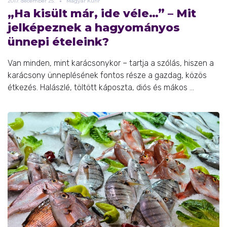
2017.
december
25.
Magyar Kurír
„Ha kisült már, ide véle…” – Mit
jelképeznek a hagyományos
ünnepi ételeink?
Van minden, mint karácsonykor – tartja a szólás, hiszen a
karácsony ünneplésének fontos része a gazdag, közös
étkezés. Halászlé, töltött káposzta, diós és mákos ...