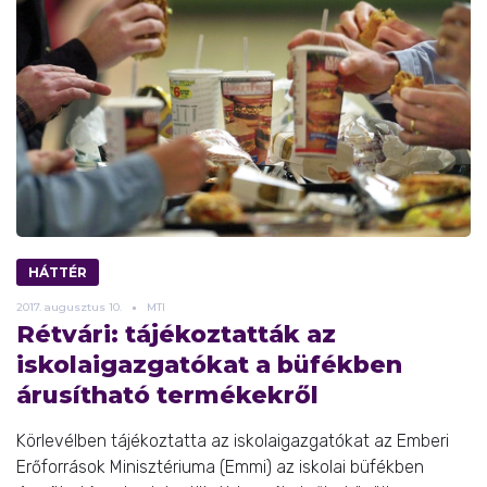
HÁTTÉR
2017.
augusztus
10.
MTI
Rétvári: tájékoztatták az
iskolaigazgatókat a büfékben
árusítható termékekről
Körlevélben tájékoztatta az iskolaigazgatókat az Emberi
Erőforrások Minisztériuma (Emmi) az iskolai büfékben