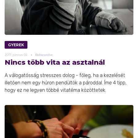
GYEREK
2017.
június
02.
Babaszoba
Nincs több vita az asztalnál
A válogatósság stresszes dolog - főleg, ha a kezelését
illetően nem egy húron pendültök a pároddal. Íme 4 tipp,
hogy ez ne legyen többé vitatéma közöttetek.