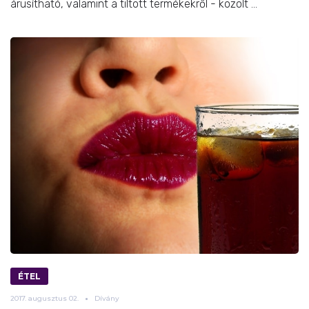
árusítható, valamint a tiltott termékekről - közölt ...
ÉTEL
2017.
augusztus
02.
Dívány