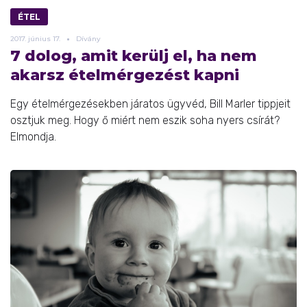
ÉTEL
2017.
június
17.
Dívány
7 dolog, amit kerülj el, ha nem
akarsz ételmérgezést kapni
Egy ételmérgezésekben járatos ügyvéd, Bill Marler tippjeit
osztjuk meg. Hogy ő miért nem eszik soha nyers csírát?
Elmondja.