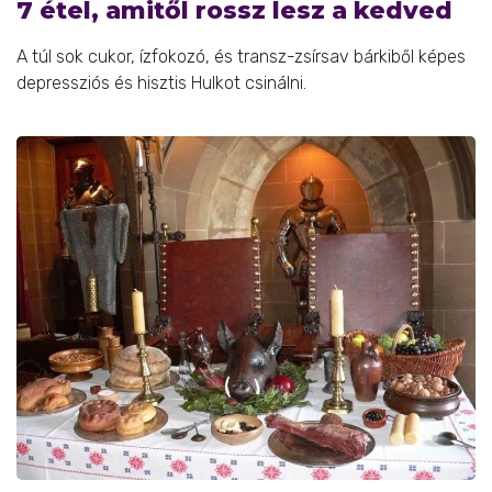
7 étel, amitől rossz lesz a kedved
A túl sok cukor, ízfokozó, és transz-zsírsav bárkiből képes
depressziós és hisztis Hulkot csinálni.