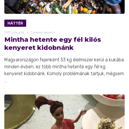
HÁTTÉR
2017.
július
14.
Tudatos Vásárló
Mintha hetente egy fél kilós
kenyeret kidobnánk
Magyarországon fejenként 33 kg élelmiszer kerül a kukába
minden évben, ez több mintha hetente egy fél kg
kenyeret kidobnánk. Komoly problémának tartjuk, mégsem
...