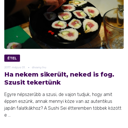
ÉTEL
2017.
május
01.
divany.hu
Ha nekem sikerült, neked is fog.
Szusit tekertünk
Egyre népszerűbb a szusi, de vajon tudjuk, hogy amit
éppen eszünk, annak mennyi köze van az autentikus
japán falatkákhoz? A Sushi Sei étteremben többek között
e ...