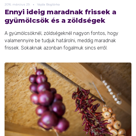
2016.
március
29.
Vajda Boglárka
Ennyi ideig maradnak frissek a
gyümölcsök és a zöldségek
A gyümölcsöknél, zöldségeknél nagyon fontos, hogy
valamennyire be tudjuk határolni, meddig maradnak
frissek. Sokaknak azonban fogalmuk sincs erről.