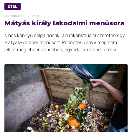
ÉTEL
2017.
július
15.
Origo
Mátyás király lakodalmi menüsora
Nincs könnyű dolga annak, aki rekonstruálni szeretne egy
Mátyás-korabeli menüsort. Receptes könyv még nem
jelent meg ebben az időben, egyedül a korabeli ételleí ...