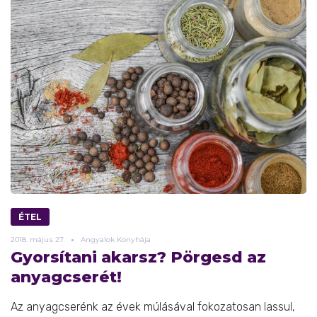
ÉTEL
2018.
május
27.
Angyalok Konyhája
Gyorsítani akarsz? Pörgesd az
anyagcserét!
Az anyagcserénk az évek múlásával fokozatosan lassul,