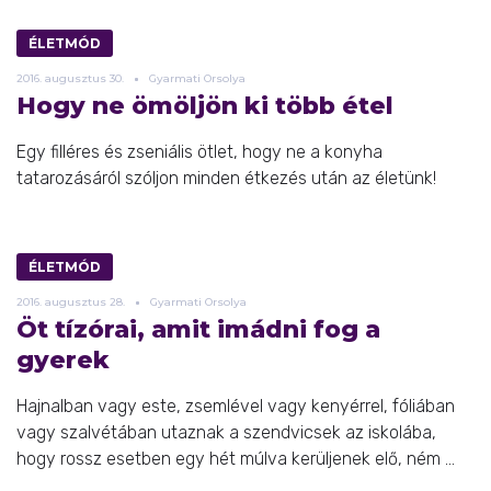
ÉLETMÓD
2016.
augusztus
30.
Gyarmati Orsolya
Hogy ne ömöljön ki több étel
Egy filléres és zseniális ötlet, hogy ne a konyha
tatarozásáról szóljon minden étkezés után az életünk!
ÉLETMÓD
2016.
augusztus
28.
Gyarmati Orsolya
Öt tízórai, amit imádni fog a
gyerek
Hajnalban vagy este, zsemlével vagy kenyérrel, fóliában
vagy szalvétában utaznak a szendvicsek az iskolába,
hogy rossz esetben egy hét múlva kerüljenek elő, ném ...