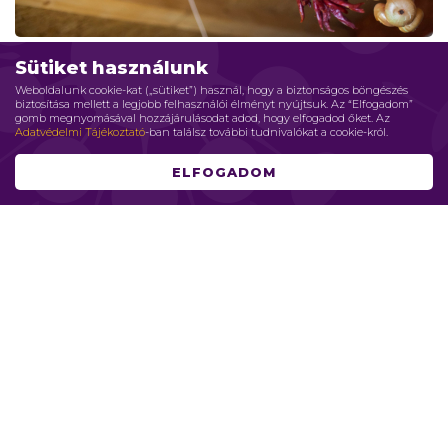
Sütiket használunk
ÉLETMÓD
Weboldalunk cookie-kat („sütiket”) használ, hogy a biztonságos böngészés
2016.
március
29.
Paulik András
biztosítása mellett a legjobb felhasználói élményt nyújtsuk. Az “Elfogadom”
gomb megnyomásával hozzájárulásodat adod, hogy elfogadod őket. Az
Te tudatosan vásárolsz?
Adatvédelmi Tájékoztató
-ban találsz további tudnivalókat a cookie-król.
A zsíros kenyér mellé nagyon finom a lédús piros
ELFOGADOM
paradicsom, vagy a harsogva roppanó újhagyma. De ha
utánagondolunk, bizony előfordulhat, hogy ezek a finom
zöld ...