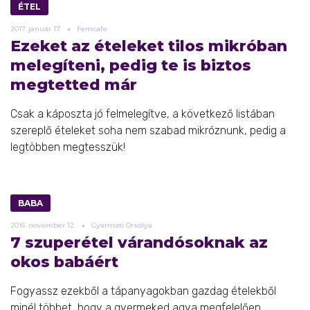
ÉTEL
2017.
január
17.
Femcafe
Ezeket az ételeket tilos mikróban
melegíteni, pedig te is biztos
megtetted már
Csak a káposzta jó felmelegítve, a következő listában
szereplő ételeket soha nem szabad mikróznunk, pedig a
legtöbben megtesszük!
BABA
2016.
november
12.
Gyarmati Orsolya
7 szuperétel várandósoknak az
okos babáért
Fogyassz ezekből a tápanyagokban gazdag ételekből
minél többet, hogy a gyermeked agya megfelelően