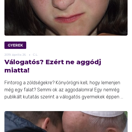
GYEREK
2019.
április
26.
C.L.
Válogatós? Ezért ne aggódj
miatta!
Fintorog a zöldségekre? Könyörögni kell, hogy lemenjen
még egy falat? Semmi ok az aggodalomra! Egy nemrég
publikált kutatás szerint a válogatós gyermekek éppen ...