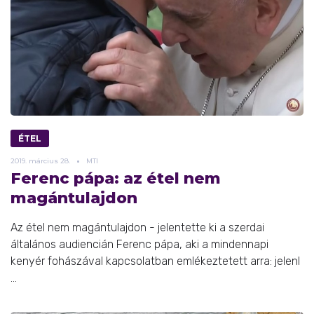
ÉTEL
2019.
március
28.
MTI
Ferenc pápa: az étel nem
magántulajdon
Az étel nem magántulajdon - jelentette ki a szerdai
általános audiencián Ferenc pápa, aki a mindennapi
kenyér fohászával kapcsolatban emlékeztetett arra: jelenl
...