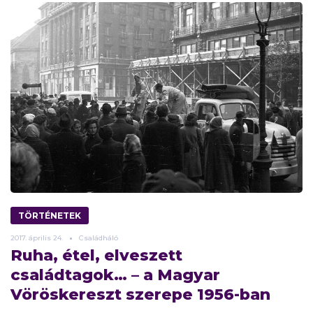
TÖRTÉNETEK
2017.
április
24.
Családháló
Ruha, étel, elveszett
családtagok… – a Magyar
Vöröskereszt szerepe 1956-ban