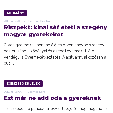
ADOMÁNY
2016.
július
08.
Gyarmati Orsolya
Riszpekt: kínai séf eteti a szegény
magyar gyerekeket
Ötven gyermekotthonban élő és ötven nagyon szegény
pesterzsébeti, kőbányai és csepeli gyermeket látott
vendégül a Gyermekétkeztetési Alapítvánnyal közösen a
bud ...
EGÉSZSÉG ÉS LÉLEK
2016.
július
04.
Csontos Dóra
Ezt már ne add oda a gyereknek
Ha leszedem a penészt a lekvár tetejéről, még megeheti a