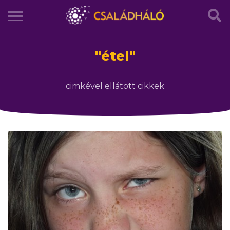
"
étel
"
cimkével ellátott cikkek