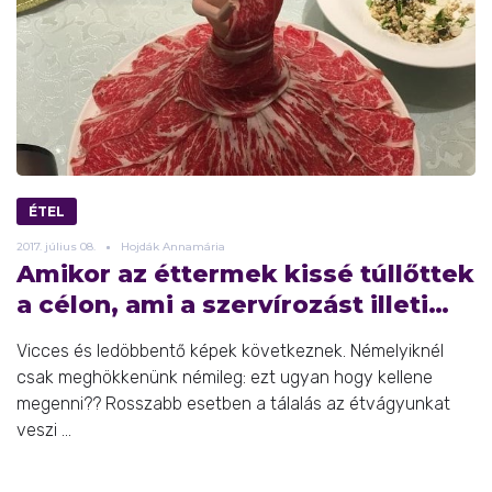
ÉTEL
2017.
július
08.
Hojdák Annamária
Amikor az éttermek kissé túllőttek
a célon, ami a szervírozást illeti…
Vicces és ledöbbentő képek következnek. Némelyiknél
csak meghökkenünk némileg: ezt ugyan hogy kellene
megenni?? Rosszabb esetben a tálalás az étvágyunkat
veszi ...