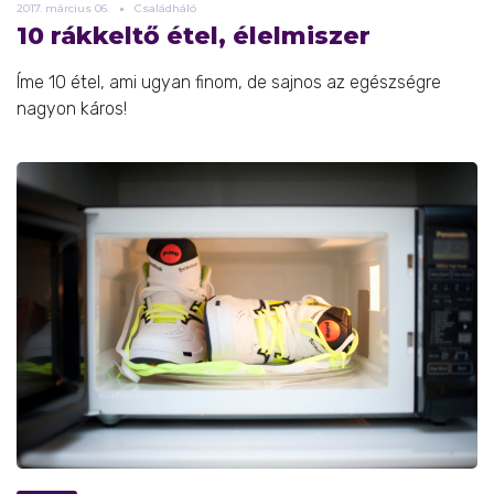
2017.
március
06.
Családháló
10 rákkeltő étel, élelmiszer
Íme 10 étel, ami ugyan finom, de sajnos az egészségre
nagyon káros!