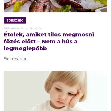
EGÉSZSÉG
2017.
október
22.
FemCafe
Ételek, amiket tilos megmosni
főzés előtt – Nem a hús a
legmeglepőbb
Érdekes lista.