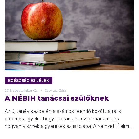
EGÉSZSÉG ÉS LÉLEK
2016.
szeptember
02.
Csontos Dóra
A NÉBIH tanácsai szülőknek
Az új tanév kezdetén a számos teendő között arra is
érdemes figyelni, hogy tízóraira és uzsonnára mit és
hogyan visznek a gyerekek az iskolába. A Nemzeti Élelmi ...