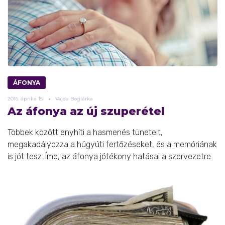
ÁFONYA
2016.
április
15.
Vajda Boglárka
Az áfonya az új szuperétel
Többek között enyhíti a hasmenés tüneteit,
megakadályozza a húgyúti fertőzéseket, és a memóriának
is jót tesz. Íme, az áfonya jótékony hatásai a szervezetre.