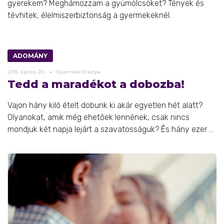
gyerekem? Meghámozzam a gyümölcsöket? Tények és
tévhitek, élelmiszerbiztonság a gyermekeknél.
ADOMÁNY
2016.
április
20.
Gyarmati Orsolya
Tedd a maradékot a dobozba!
Vajon hány kiló ételt dobunk ki akár egyetlen hét alatt?
Olyanokat, amik még ehetőek lennének, csak nincs
mondjuk két napja lejárt a szavatosságuk? És hány ezer ...