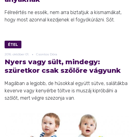
Félreértés ne essék, nem arra biztatjuk a kismamákat,
hogy most azonnal kezdjenek el fogyókúrázni. Sőt.
ÉTEL
2016.
október
01.
Csontos Dóra
Nyers vagy sült, mindegy:
szüretkor csak szőlőre vágyunk
Magában a legjobb, de húsokkal együtt sütve, salátákba
keverve vagy kenyérbe töltve is muszáj kipróbálni a
szőlőt, mert végre szezonja van.