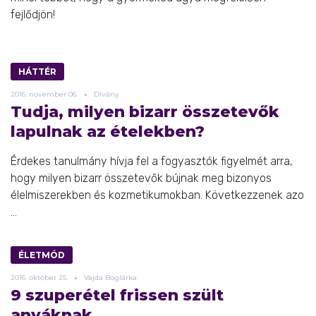
fejlődjön!
HÁTTÉR
2016.
november
06.
Dívány
Tudja, milyen bizarr összetevők
lapulnak az ételekben?
Érdekes tanulmány hívja fel a fogyasztók figyelmét arra,
hogy milyen bizarr összetevők bújnak meg bizonyos
élelmiszerekben és kozmetikumokban. Következzenek azo
...
ÉLETMÓD
2016.
október
25.
Vajda Boglárka
9 szuperétel frissen szült
anyáknak