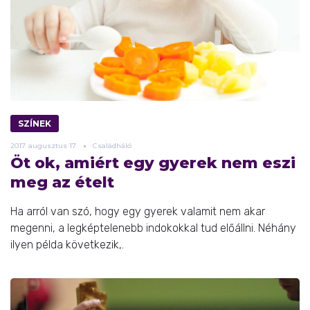
SZÍNEK
2017.
augusztus
17.
Családháló
Öt ok, amiért egy gyerek nem eszi
meg az ételt
Ha arról van szó, hogy egy gyerek valamit nem akar
megenni, a legképtelenebb indokokkal tud előállni. Néhány
ilyen példa következik,.