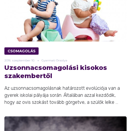
CSOMAGOLÁS
2016.
szeptember
10.
Gyarmati Orsolya
Uzsonnacsomagolási kisokos
szakembertől
Az uzsonnacsomagolásnak határozott evolúciója van a
gyerek iskolai pályája során. Általában azzal kezdődik,
hogy az ovis szokást tovább görgetve, a szülők lelke ...