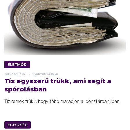
ÉLETMÓD
2016.
április
07.
Gyarmati Orsolya
Tíz egyszerű trükk, ami segít a
spórolásban
Tíz remek trükk, hogy több maradjon a pénztárcánkban.
EGÉSZSÉG