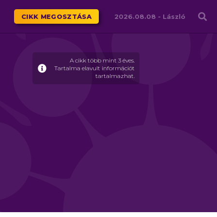
Családháló
CIKK MEGOSZTÁSA
2026.08.08 -
László
A cikk több mint 3 éves.
Tartalma elavult információt
tartalmazhat.