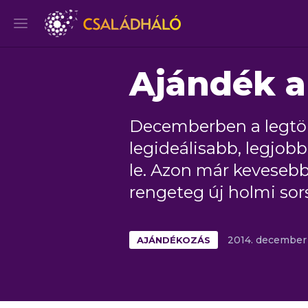
Ajándék a
Decemberben a legtöbb
legideálisabb, legjob
le. Azon már keveseb
rengeteg új holmi sor
AJÁNDÉKOZÁS
2014.
december