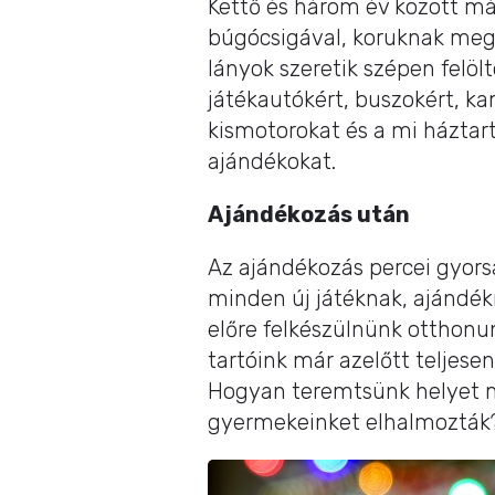
Kettő és három év között má
búgócsigával, koruknak megf
lányok szeretik szépen felöl
játékautókért, buszokért, ka
kismotorokat és a mi háztart
ajándékokat.
Ajándékozás után
Az ajándékozás percei gyors
minden új játéknak, ajánd
előre felkészülnünk otthonunk
tartóink már azelőtt teljesen
Hogyan teremtsünk helyet m
gyermekeinket elhalmozták? 