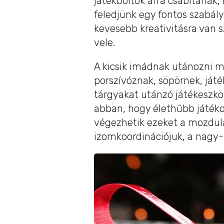
játékboltok arra csábítanak
feledjünk egy fontos szabály
kevesebb kreativitásra van
vele.
A kicsik imádnak utánozni mi
porszívóznak, söpörnek, játé
tárgyakat utánzó játékeszkö
abban, hogy élethűbb játéko
végezhetik ezeket a mozdula
izomkoordinációjuk, a nagy-