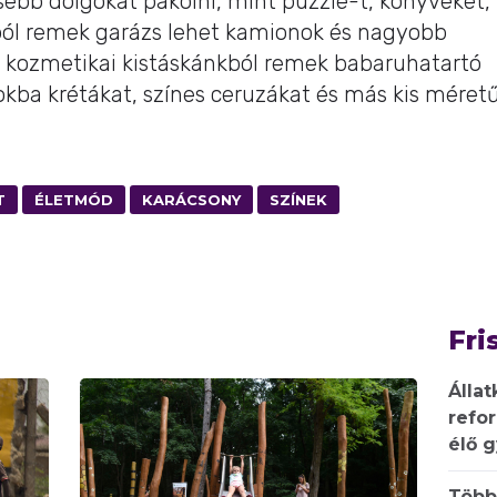
ebb dolgokat pakolni, mint puzzle-t, könyveket,
ól remek garázs lehet kamionok és nagyobb
 kozmetikai kistáskánkból remek babaruhatartó
okba krétákat, színes ceruzákat és más kis méret
T
ÉLETMÓD
KARÁCSONY
SZÍNEK
Fri
Állat
refo
élő 
Több