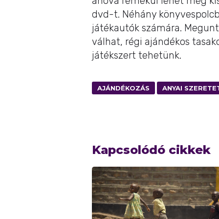
ahova remekül lehet még kis
dvd-t. Néhány könyvespolcb
játékautók számára. Megunt
válhat, régi ajándékos tasak
játékszert tehetünk.
AJÁNDÉKOZÁS
ANYAI SZERETE
Kapcsolódó cikkek