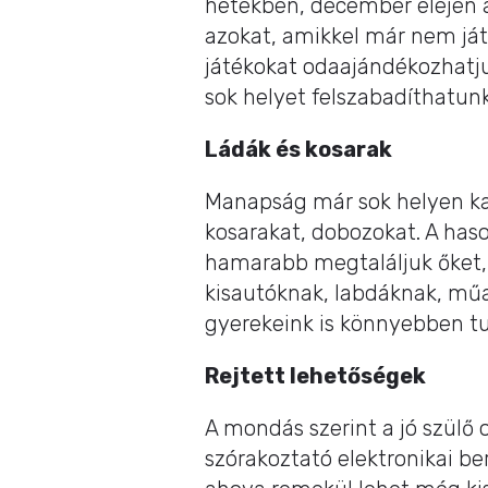
hetekben, december elején át
azokat, amikkel már nem ját
játékokat odaajándékozhatjuk
sok helyet felszabadíthatunk
Ládák és kosarak
Manapság már sok helyen ka
kosarakat, dobozokat. A haso
hamarabb megtaláljuk őket, h
kisautóknak, labdáknak, műan
gyerekeink is könnyebben tu
Rejtett lehetőségek
A mondás szerint a jó szülő ot
szórakoztató elektronikai be