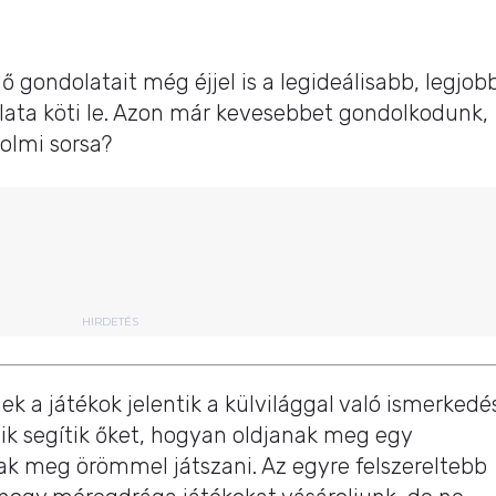
gondolatait még éjjel is a legideálisabb, legjob
lata köti le. Azon már kevesebbet gondolkodunk,
olmi sorsa?
HIRDETÉS
ek a játékok jelentik a külvilággal való ismerkedé
aik segítik őket, hogyan oldjanak meg egy
k meg örömmel játszani. Az egyre felszereltebb