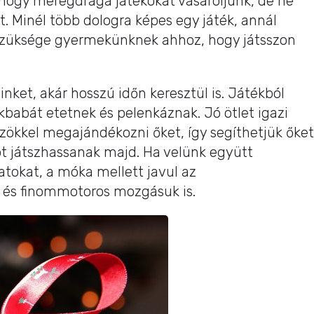
, hogy méregdrága játékokat vásároljunk, de ne
t. Minél több dologra képes egy játék, annál
 szüksége gyermekünknek ahhoz, hogy játsszon
nket, akár hosszú időn keresztül is. Játékból
kbabát etetnek és pelenkáznak. Jó ötlet igazi
zökkel megajándékozni őket, így segíthetjük őket
t játszhassanak majd. Ha velünk együtt
tokat, a móka mellett javul az
 és finommotoros mozgásuk is.