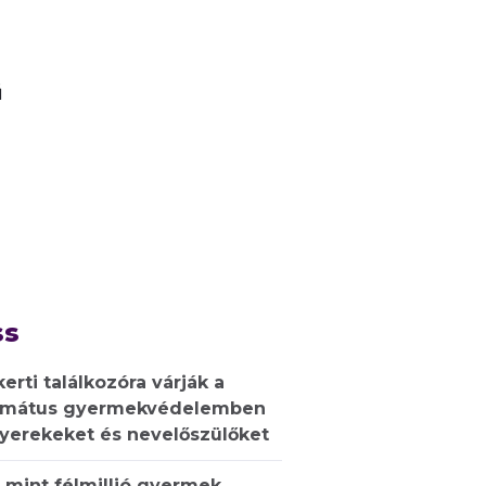
ű
ss
kerti találkozóra várják a
rmátus gyermekvédelemben
gyerekeket és nevelőszülőket
 mint félmillió gyermek