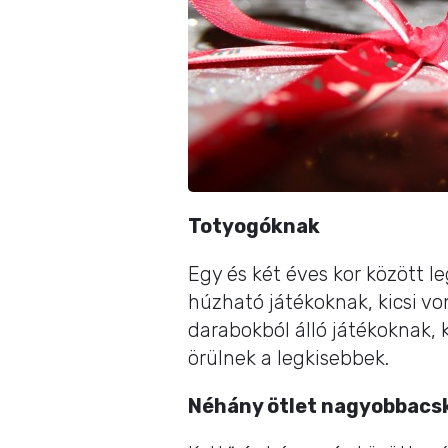
Totyogóknak
Egy és két éves kor között l
húzható játékoknak, kicsi v
darabokból álló játékoknak,
örülnek a legkisebbek.
Néhány ötlet nagyobbacs