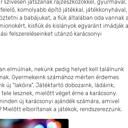
r szívesen játszanak rajzeszközökkel, gyurmával,
elelő, komolyabb építő játékkal, játékkonyhával,
töztetni a babájukat, a fiúk általában oda vannak 
mionokért, kisfiúk és kislányok egyaránt imádják 
ási felszereléseinket utánzó karácsonyi
an elmúlnak, nekünk pedig helyet kell találnunk
éknak. Gyermekeink számához mérten érdemes
 új “lakóira”. Játéktartó dobozaink, ládáink,
 tele lesznek, mielőtt véget érne a karácsony.
inden új karácsonyi ajándék számára, amivel
Mielőtt elborítanak a játékok, rendszerezzünk.