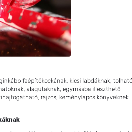
eginkább faépítőkockának, kicsi labdáknak, tolható
onatoknak, alagutaknak, egymásba illeszthető
 kihajtogatható, rajzos, keménylapos könyveknek
káknak