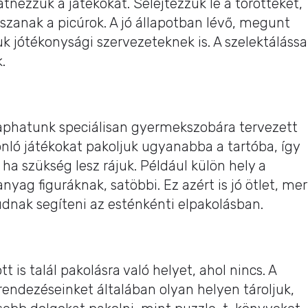
nézzük a játékokat. Selejtezzük le a törötteket,
szanak a picúrok. A jó állapotban lévő, megunt
 jótékonysági szervezeteknek is. A szelektálássa
.
phatunk speciálisan gyermekszobára tervezett
nló játékokat pakoljuk ugyanabba a tartóba, így
a szükség lesz rájuk. Például külön hely a
yag figuráknak, satöbbi. Ez azért is jó ötlet, mer
dnak segíteni az esténkénti elpakolásban.
t is talál pakolásra való helyet, ahol nincs. A
rendezéseinket általában olyan helyen tároljuk,