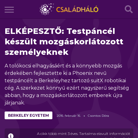
ELKÉPESZTŐ: Testpáncél
készült mozgáskorlátozott
személyeknek
A tolókocsi elhagyásáért és a könnyebb mozgás
érdekében fejlesztette ki a Phoenix nevű
testpáncélt a Berkeleyhez tartozó suitX robotikai
cég. A szerkezet könnyű ezért nagyszerű segítség
abban, hogy a mozgáskorlátozott emberek újra
járjanak.
BERKELEY EGYETEM
2016.
február
16.
Csontos Dóra
A cikk több mint 3 éves. Tartalma elavult információt