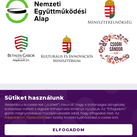
Sütiket használunk
Weboldalunk cookie-kat („sütiket”) használ, hogy a biztonságos böngészés
biztosítása mellett a legjobb felhasználói élményt nyújtsuk. Az “Elfogadom”
Impresszum
Adatvédelmi elvek
Jogi nyilatkozat
gomb megnyomásával hozzájárulásodat adod, hogy elfogadod őket. Az
Adatvédelmi Tájékoztató
-ban találsz további tudnivalókat a cookie-król.
Szerzői jog © 2026 Családháló Alapítvány - Minden jog fenntartva
ELFOGADOM