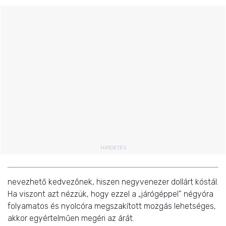
HIRDETÉS
nevezhető kedvezőnek, hiszen negyvenezer dollárt kóstál.
Ha viszont azt nézzük, hogy ezzel a „járógéppel” négyóra
folyamatos és nyolcóra megszakított mozgás lehetséges,
akkor egyértelműen megéri az árát.