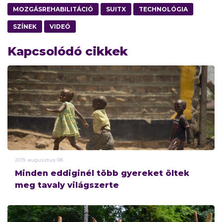
MOZGÁSREHABILITÁCIÓ
SUITX
TECHNOLÓGIA
SZÍNEK
VIDEÓ
Kapcsolódó cikkek
2019.
augusztus
08.
Minden eddiginél több gyereket öltek
meg tavaly világszerte