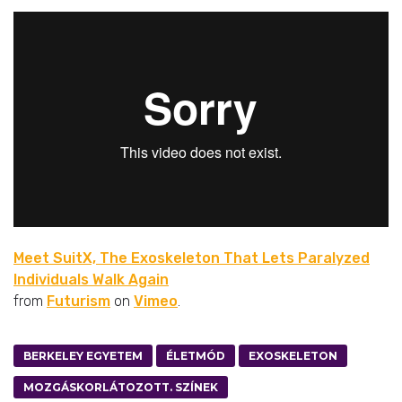
Meet SuitX, The Exoskeleton That Lets Paralyzed
Individuals Walk Again
from
Futurism
on
Vimeo
.
BERKELEY EGYETEM
ÉLETMÓD
EXOSKELETON
MOZGÁSKORLÁTOZOTT. SZÍNEK