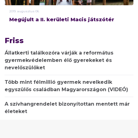
2019.
augusztus
06.
Megújult a II. kerületi Macis játszótér
Friss
Állatkerti találkozóra várják a református
gyermekvédelemben élő gyerekeket és
nevelőszülőket
Több mint félmillió gyermek nevelkedik
egyszülős családban Magyarországon (VIDEÓ)
A szívhangrendelet bizonyítottan mentett már
életeket