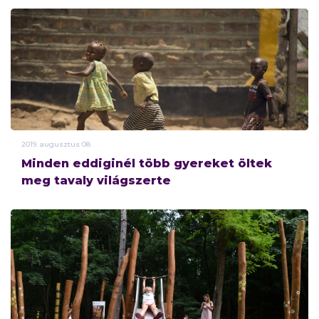
2019.
augusztus
08.
Minden eddiginél több gyereket öltek
meg tavaly világszerte