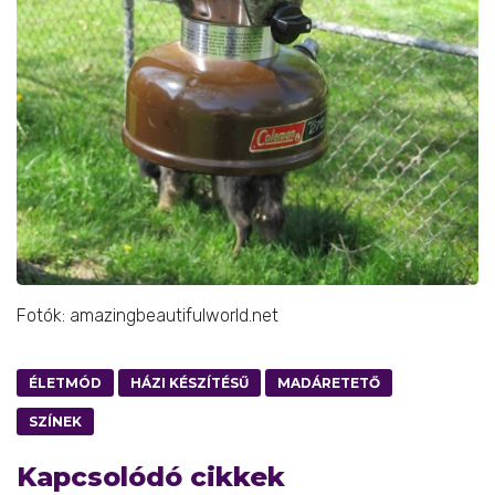
Fotók: amazingbeautifulworld.net
ÉLETMÓD
HÁZI KÉSZÍTÉSŰ
MADÁRETETŐ
SZÍNEK
Kapcsolódó cikkek