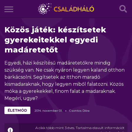
Közös játék: készítsetek
gyerekeitekkel egyedi
madáretetőt
Egyedi, házi készítésű madáretetőkre mindig
szükség van. Ne csak nyáron legyen kaland otthon
barkácsolni. Segítsetek az itthon maradó
kismadaraknak, hogy legyen miből falatozni. Közös
móka a gyerekekkel, finom falat a madaraknak.
Megéri, ugye?
ÉLETMÓD
2014.
november
01.
Csontos Dóra
A cikk több mint 3 éves. Tartalma elavult információt