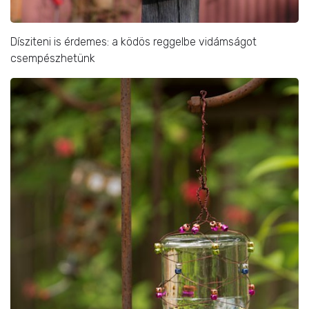
Dísziteni is érdemes: a ködös reggelbe vidámságot
csempészhetünk