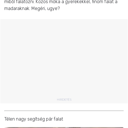
miből falatozni. Közös móka a gyerekekkel, finom falat a
madaraknak. Megéri, ugye?
HIRDETÉS
Télen nagy segítség pár falat