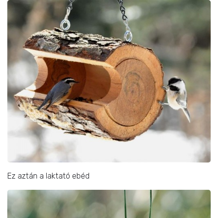
Ez aztán a laktató ebéd