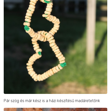
Pár szög és már kész is a házi készítésű madáretetőnk