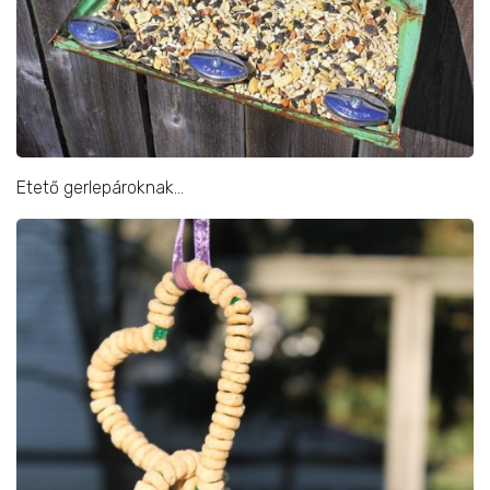
Etető gerlepároknak…