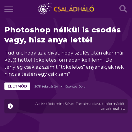
Photoshop nélkül is csodás
vagy, hisz anya lettél
Tudjuk, hogy az a divat, hogy szülés után akár már
két(!) héttel tökéletes formában kell lenni. De
tényleg csak az számít "tökéletes" anyának, akinek
nincs a testén egy csík sem?
ÉLETMÓD
2015.
február
24.
Csontos Dóra
A cikk több mint 3 éves. Tartalma elavult információt
tartalmazhat.