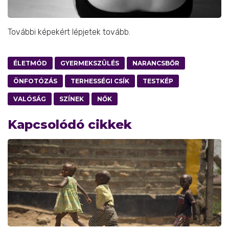
További képekért lépjetek tovább.
ÉLETMÓD
GYERMEKSZÜLÉS
NARANCSBŐR
ÖNFOTÓZÁS
TERHESSÉGI CSÍK
TESTKÉP
VALÓSÁG
SZÍNEK
NŐK
Kapcsolódó cikkek