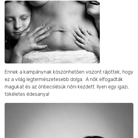
Ennek a kampánynak köszönhetően viszont rájöttek, hogy
ez a világ legtermészetesebb dolga. A nők elfogadták
magukat és az önbecslésük nőni kezdett. Ilyen egy igazi,
tökéletes édesanya!