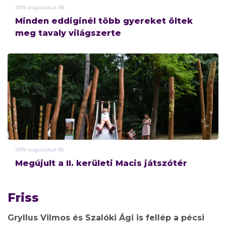
2019.
augusztus
08.
Minden eddiginél több gyereket öltek
meg tavaly világszerte
2019.
augusztus
06.
Megújult a II. kerületi Macis játszótér
Friss
Gryllus Vilmos és Szalóki Ági is fellép a pécsi