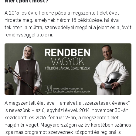
Miért pont most?
A 2015-ös évre Ferenc pápa a megszentelt élet évét
hirdette meg, amelynek három fő célkitűzése: hálával
tekinteni a múltra, szenvedéllyel megélni a jelent és a jövőt
reménységgel átölelni.
A megszentelt élet éve – amelyet a „szerzetesek évének”
is nevezünk – az új egyházi évvel, 2014. november 30-án
kezdődött, és 2016. február 2-án, a megszentelt élet
napján ér véget. Magyarországon az év keretében számos
izgalmas programot szerveznek központi és regionális