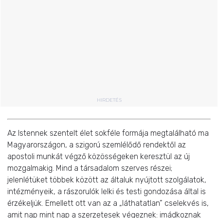
HIRDETÉS
Az Istennek szentelt élet sokféle formája megtalálható ma
Magyarországon, a szigorú szemlélődő rendektől az
apostoli munkát végző közösségeken keresztül az új
mozgalmakig. Mind a társadalom szerves részei;
jelenlétüket többek között az általuk nyújtott szolgálatok,
intézményeik, a rászorulók lelki és testi gondozása által is
érzékeljük. Emellett ott van az a „láthatatlan” cselekvés is,
amit nap mint nap a szerzetesek végeznek: imádkoznak