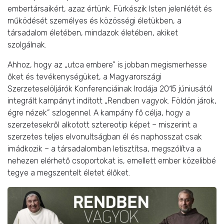
embertársaikért, azaz értünk. Fürkészik Isten jelenlétét és
működését személyes és közösségi életükben, a
társadalom életében, mindazok életében, akiket
szolgálnak.
Ahhoz, hogy az „utca embere” is jobban megismerhesse
őket és tevékenységüket, a Magyarországi
Szerzeteselöljárók Konferenciáinak Irodája 2015 júniusától
integrált kampányt indított „Rendben vagyok. Földön járok,
égre nézek” szlogennel. A kampány fő célja, hogy a
szerzetesekről alkotott sztereotip képet – miszerint a
szerzetes teljes elvonultságban él és naphosszat csak
imádkozik – a társadalomban letisztítsa, megszólítva a
nehezen elérhető csoportokat is, emellett ember közelibbé
tegye a megszentelt életet élőket.