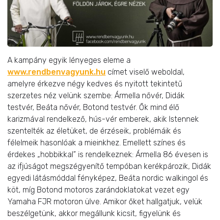
A kampány egyik lényeges eleme a
www.rendbenvagyunk.hu
címet viselő weboldal,
amelyre érkezve négy kedves és nyitott tekintetű
szerzetes néz velünk szembe: Ármella nővér, Didák
testvér, Beáta nővér, Botond testvér. Ők mind élő
karizmával rendelkező, hús-vér emberek, akik Istennek
szentelték az életüket, de érzéseik, problémáik és
félelmeik hasonlóak a mieinkhez. Emellett színes és
érdekes „hobbikkal” is rendelkeznek: Ármella 86 évesen is
az ifjúságot megszégyenítő tempóban kerékpározik, Didák
egyedi látásmóddal fényképez, Beáta nordic walkingol és
köt, míg Botond motoros zarándoklatokat vezet egy
Yamaha FJR motoron ülve. Amikor őket hallgatjuk, velük
beszélgetünk, akkor megállunk kicsit, figyelünk és