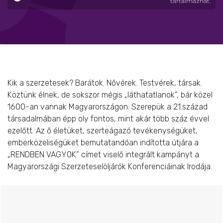
tartalmazhat.
Kik a szerzetesek? Barátok. Nővérek. Testvérek, társak.
Köztünk élnek, de sokszor mégis „láthatatlanok”, bár közel
1600-an vannak Magyarországon. Szerepük a 21.század
társadalmában épp oly fontos, mint akár több száz évvel
ezelőtt. Az ő életüket, szerteágazó tevékenységüket,
emberközeliségüket bemutatandóan indította útjára a
„RENDBEN VAGYOK” címet viselő integrált kampányt a
Magyarországi Szerzeteselöljárók Konferenciáinak Irodája.