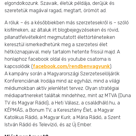
elgondolkozunk. Szavaik, életük példája, derűjük és
szeretetük magával ragad, megtart, örömöt ad.
A róluk – és a későbbiekben más szerzetesekről is – szóló
kisfilmeken, az általuk írt blogbejegyzéseken és rövid,
pillanatfelvételként megmutatott élettörténeteiken
keresztül ismerkedhetünk meg a szerzetesi élet
hétköznapjaival, mely tartalom hetente frissül majd. A
honlaphoz facebook oldal és youtube csatorna is
kapcsolódik (
facebook.com/rendbenvagyunk
).
A kampány során a Magyarországi Szerzeteselöljárók
Konferenciáinak Irodája mind az egyházi, mind a világi
médiumokban aktív jelenlétet tervez. Olyan stratégiai
médiapartnereket találtak mindehhez, mint az MTVA (Duna
TV és Magyar Rádió), a Heti Válasz, a családháló.hu, a
KÉPMÁS, a Bonum TV, a Keresztény Élet, a Magyar
Katolikus Rádió, a Magyar Kurír, a Mária Rádió, a Szent
István Rádió és Televízió, és az Új Ember.