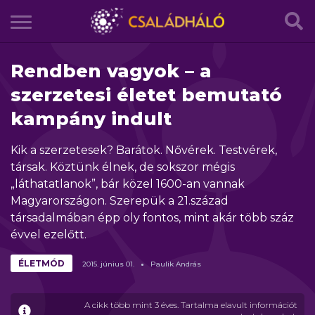
Rendben vagyok – a
szerzetesi életet bemutató
kampány indult
Kik a szerzetesek? Barátok. Nővérek. Testvérek,
társak. Köztünk élnek, de sokszor mégis
„láthatatlanok”, bár közel 1600-an vannak
Magyarországon. Szerepük a 21.század
társadalmában épp oly fontos, mint akár több száz
évvel ezelőtt.
ÉLETMÓD
2015.
június
01.
Paulik András
A cikk több mint 3 éves. Tartalma elavult információt