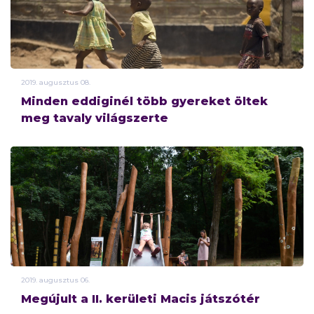
2019.
augusztus
08.
Minden eddiginél több gyereket öltek
meg tavaly világszerte
2019.
augusztus
06.
Megújult a II. kerületi Macis játszótér