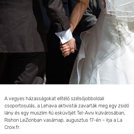
A vegyes házasságokat elítélő szélsőjobboldali
csoportosulás, a Lehava aktivistái zavarták meg egy zsidó
lány és egy muszlim fiú esküvőjét Tel-Aviv külvárosában,
Rishon LeZionban vasárnap, augusztus 17-én – írja a La
Croix.fr.