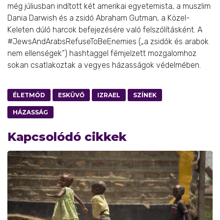
még júliusban indított két amerikai egyetemista, a muszlim
Dania Darwish és a zsidó Abraham Gutman, a Közel-
Keleten dúló harcok befejezésére való felszólításként. A
#JewsAndArabsRefuseToBeEnemies („a zsidók és arabok
nem ellenségek”) hashtaggel fémjelzett mozgalomhoz
sokan csatlakoztak a vegyes házasságok védelmében.
ÉLETMÓD
ESKÜVŐ
IZRAEL
SZÍNEK
HÁZASSÁG
Kapcsolódó cikkek