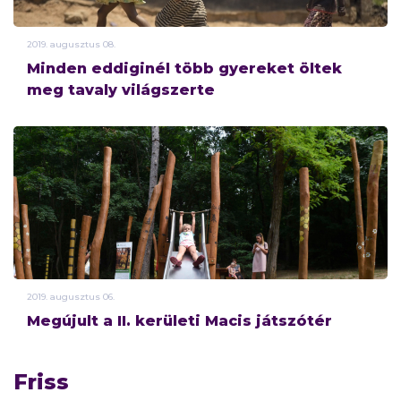
2019.
augusztus
08.
Minden eddiginél több gyereket öltek
meg tavaly világszerte
2019.
augusztus
06.
Megújult a II. kerületi Macis játszótér
Friss