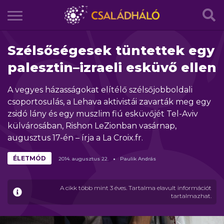
Szélsőségesek tüntettek egy
palesztin–izraeli esküvő ellen
A vegyes házasságokat elítélő szélsőjobboldali
csoportosulás, a Lehava aktivistái zavarták meg egy
zsidó lány és egy muszlim fiú esküvőjét Tel-Aviv
külvárosában, Rishon LeZionban vasárnap,
augusztus 17-én – írja a La Croix.fr.
ÉLETMÓD
2014.
augusztus
22.
Paulik András
A cikk több mint 3 éves. Tartalma elavult információt
tartalmazhat.