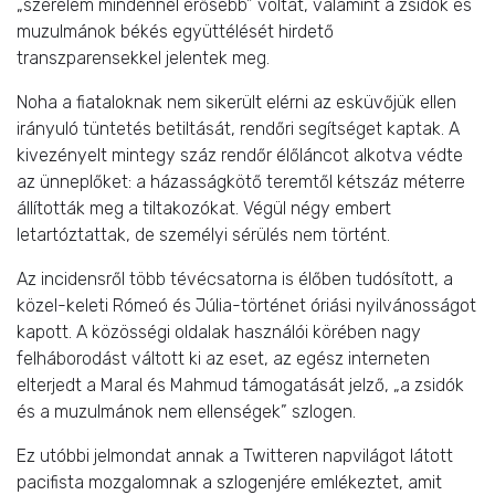
„szerelem mindennél erősebb” voltát, valamint a zsidók és
muzulmánok békés együttélését hirdető
transzparensekkel jelentek meg.
Noha a fiataloknak nem sikerült elérni az esküvőjük ellen
irányuló tüntetés betiltását, rendőri segítséget kaptak. A
kivezényelt mintegy száz rendőr élőláncot alkotva védte
az ünneplőket: a házasságkötő teremtől kétszáz méterre
állították meg a tiltakozókat. Végül négy embert
letartóztattak, de személyi sérülés nem történt.
Az incidensről több tévécsatorna is élőben tudósított, a
közel-keleti Rómeó és Júlia-történet óriási nyilvánosságot
kapott. A közösségi oldalak használói körében nagy
felháborodást váltott ki az eset, az egész interneten
elterjedt a Maral és Mahmud támogatását jelző, „a zsidók
és a muzulmánok nem ellenségek” szlogen.
Ez utóbbi jelmondat annak a Twitteren napvilágot látott
pacifista mozgalomnak a szlogenjére emlékeztet, amit