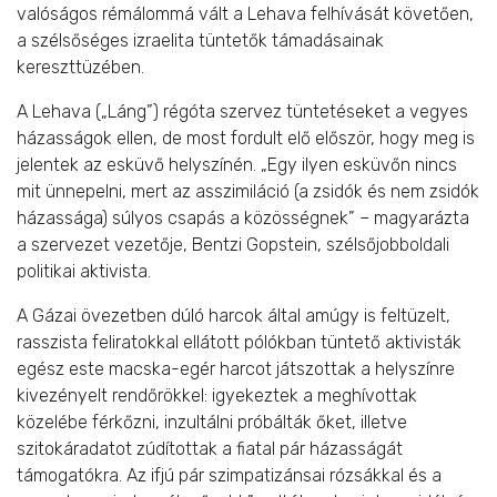
valóságos rémálommá vált a Lehava felhívását követően,
a szélsőséges izraelita tüntetők támadásainak
kereszttüzében.
A Lehava („Láng”) régóta szervez tüntetéseket a vegyes
házasságok ellen, de most fordult elő először, hogy meg is
jelentek az esküvő helyszínén. „Egy ilyen esküvőn nincs
mit ünnepelni, mert az asszimiláció (a zsidók és nem zsidók
házassága) súlyos csapás a közösségnek” – magyarázta
a szervezet vezetője, Bentzi Gopstein, szélsőjobboldali
politikai aktivista.
A Gázai övezetben dúló harcok által amúgy is feltüzelt,
rasszista feliratokkal ellátott pólókban tüntető aktivisták
egész este macska-egér harcot játszottak a helyszínre
kivezényelt rendőrökkel: igyekeztek a meghívottak
közelébe férkőzni, inzultálni próbálták őket, illetve
szitokáradatot zúdítottak a fiatal pár házasságát
támogatókra. Az ifjú pár szimpatizánsai rózsákkal és a