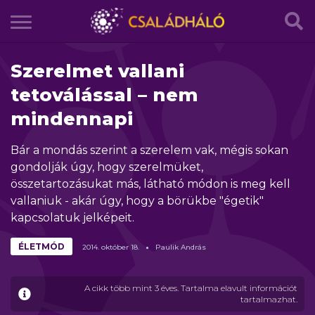
Szerelmet vallani
tetoválással – nem
mindennapi
Bár a mondás szerint a szerelem vak, mégis sokan
gondolják úgy, hogy szerelmüket,
összetartozásukat más, látható módon is meg kell
vallaniuk - akár úgy, hogy a börükbe "égetik"
kapcsolatuk jelképeit.
ÉLETMÓD
2014.
október
18.
Paulik András
A cikk több mint 3 éves. Tartalma elavult információt
tartalmazhat.