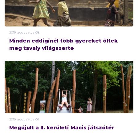
2019.
augusztus
08.
Minden eddiginél több gyereket öltek
meg tavaly világszerte
2019.
augusztus
06.
Megújult a II. kerületi Macis játszótér