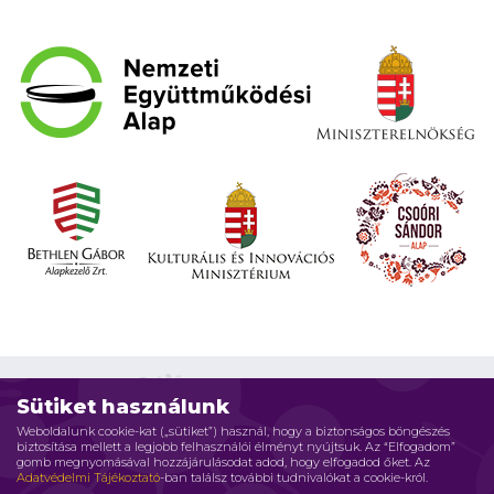
Sütiket használunk
Weboldalunk cookie-kat („sütiket”) használ, hogy a biztonságos böngészés
biztosítása mellett a legjobb felhasználói élményt nyújtsuk. Az “Elfogadom”
Impresszum
Adatvédelmi elvek
Jogi nyilatkozat
gomb megnyomásával hozzájárulásodat adod, hogy elfogadod őket. Az
Adatvédelmi Tájékoztató
-ban találsz további tudnivalókat a cookie-król.