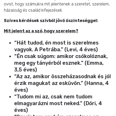
ovist, hogy számukra mit jelentenek a szeretet, szerelem,
házasság és család kifejezések.
Szíves kérdések szívből jövő őszinteséggel:
Mit jelent az a szó, hogy szerelem?
“Hát tudod, én most is szerelmes
vagyok. A Petrába.” (Levi, 4 éves)
“Én csak súgom: amikor csókolóznak,
meg egy tányérból esznek.” (Emma,
3,5 éves)
“Az az, amikor összeházasodnak és jól
érzik magukat az esküvőn.” (Hanna, 4
éves)
“Tudom mi az, csak nem tudom
elmagyarázni most neked.” (Dóri, 4
éves)