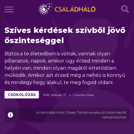
Szíves kérdések szívből jövő
őszinteséggel
Biztos a te életedben is voltak, vannak olyan
pillanatok, napok, amikor úgy érzed minden a
helyén van, minden olyan magától értetődően
működik. Amikor azt érzed még a nehéz is könnyű
és mindegy hogy alakul, te meg fogod oldani.
CSÓKOLÓZÁS
2016.
február
17.
Csontos Dóra
A cikk több mint 3 éves. Tartalma elavult információt
tartalmazhat.