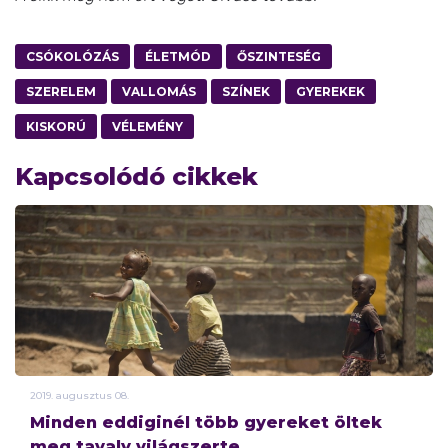
CSÓKOLÓZÁS
ÉLETMÓD
ŐSZINTESÉG
SZERELEM
VALLOMÁS
SZÍNEK
GYEREKEK
KISKORÚ
VÉLEMÉNY
Kapcsolódó cikkek
2019.
augusztus
08.
Minden eddiginél több gyereket öltek
meg tavaly világszerte