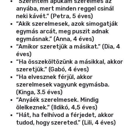
“Szerintem apukám szerelmes az
anyába, mert minden reggel csinál
neki kávét.” (Petra, 5 éves)
“Akik szerelmesek, azok simogatják
egymás arcát, meg puszit adnak
egymásnak.” (Anna, 4 éves)
“Amikor szeretjük a másikat.” (Dia, 4
éves)
“Ha összeköltözünk a másikkal, akkor
szeretjük.” (Gabó, 4 éves)
“Ha elvesznek férjül, akkor
szerelmesek vagyunk egymásba.
(Kinga, 3.5 éves)
“Anyáék szerelmesek. Mindig
ölelkeznek.” (Ildikó, 4,5 éves)
“Hát, ha felhívod a férjedet, akkor
tudod, hogy szereted.” (Lili, 4 éves)