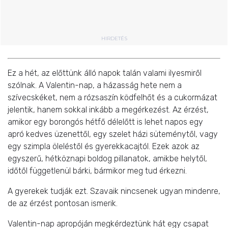
HIRDETÉS
Ez a hét, az előttünk álló napok talán valami ilyesmiről
szólnak. A Valentin-nap, a házasság hete nem a
szívecskéket, nem a rózsaszín ködfelhőt és a cukormázat
jelentik, hanem sokkal inkább a megérkezést. Az érzést,
amikor egy borongós hétfő délelőtt is lehet napos egy
apró kedves üzenettől, egy szelet házi süteménytől, vagy
egy szimpla öleléstől és gyerekkacajtól. Ezek azok az
egyszerű, hétköznapi boldog pillanatok, amikbe helytől,
időtől függetlenül bárki, bármikor meg tud érkezni.
A gyerekek tudják ezt. Szavaik nincsenek ugyan mindenre,
de az érzést pontosan ismerik.
Valentin-nap apropóján megkérdeztünk hát egy csapat