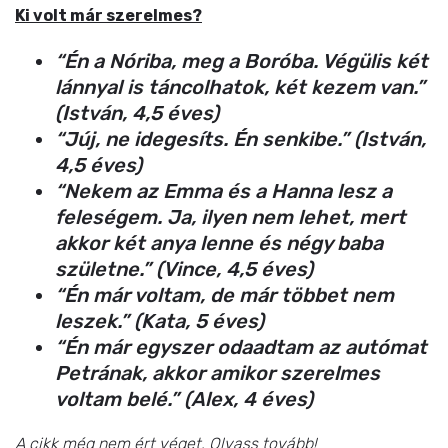
Ki volt már szerelmes?
“Én a Nóriba, meg a Boróba. Végülis két
lánnyal is táncolhatok, két kezem van.”
(István, 4,5 éves)
“Júj, ne idegesíts. Én senkibe.” (István,
4,5 éves)
“Nekem az Emma és a Hanna lesz a
feleségem. Ja, ilyen nem lehet, mert
akkor két anya lenne és négy baba
születne.” (Vince, 4,5 éves)
“Én már voltam, de már többet nem
leszek.” (Kata, 5 éves)
“Én már egyszer odaadtam az autómat
Petrának, akkor amikor szerelmes
voltam belé.” (Alex, 4 éves)
A cikk még nem ért véget. Olvass tovább!