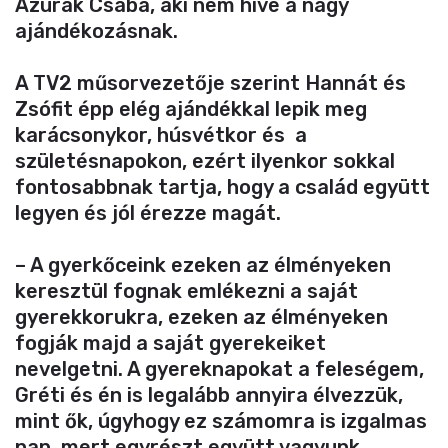
Azurák Csaba, aki nem híve a nagy
ajándékozásnak.
A TV2 műsorvezetője szerint Hannát és
Zsófit épp elég ajándékkal lepik meg
karácsonykor, húsvétkor és a
születésnapokon, ezért ilyenkor sokkal
fontosabbnak tartja, hogy a család együtt
legyen és jól érezze magát.
– A gyerkőceink ezeken az élményeken
keresztül fognak emlékezni a saját
gyerekkorukra, ezeken az élményeken
fogják majd a saját gyerekeiket
nevelgetni. A gyereknapokat a feleségem,
Gréti és én is legalább annyira élvezzük,
mint ők, úgyhogy ez számomra is izgalmas
nap, mert egyrészt együtt vagyunk,