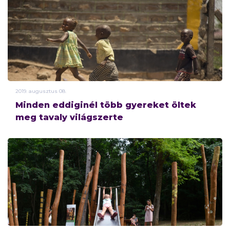
2019.
augusztus
08.
Minden eddiginél több gyereket öltek
meg tavaly világszerte