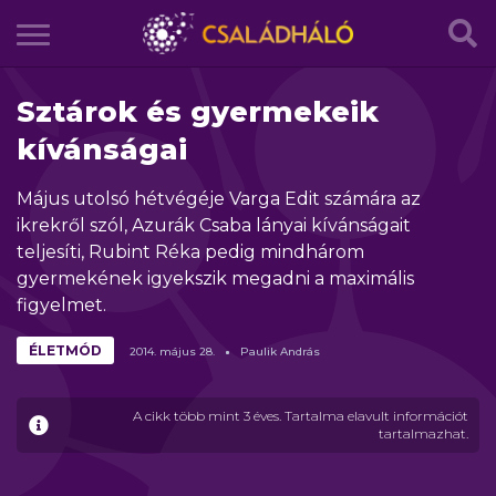
Sztárok és gyermekeik
kívánságai
Május utolsó hétvégéje Varga Edit számára az
ikrekről szól, Azurák Csaba lányai kívánságait
teljesíti, Rubint Réka pedig mindhárom
gyermekének igyekszik megadni a maximális
figyelmet.
ÉLETMÓD
2014.
május
28.
Paulik András
A cikk több mint 3 éves. Tartalma elavult információt
tartalmazhat.