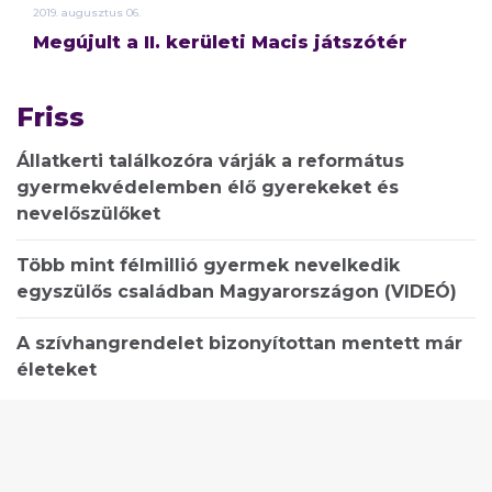
2019.
augusztus
06.
Megújult a II. kerületi Macis játszótér
Friss
Állatkerti találkozóra várják a református
gyermekvédelemben élő gyerekeket és
nevelőszülőket
Több mint félmillió gyermek nevelkedik
egyszülős családban Magyarországon (VIDEÓ)
A szívhangrendelet bizonyítottan mentett már
életeket