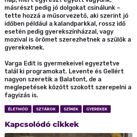
másrészt pedig jó dolgokat csinálunk –
tette hozzá a műsorvezető, aki szerint jó
időben például a kalandparkkal, rossz idő
esetén pedig gyerekszínházzal, vagy
mozival is örömet szerezhetnek a szülők a
gyerekeknek.
Varga Edit is gyermekeivel egyeztetve
talál ki programokat. Levente és Gellért
nagyon szeretik a Balatont, de a
meglepetések között szokott szerepelni a
fagyizás is.
ÉLETMÓD
SZTÁROK
SZÍNEK
GYEREKEK
Kapcsolódó cikkek