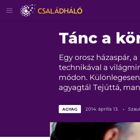
Tánc a kö
Egy orosz házaspár, 
technikával a világmi
módon. Különlegesen k
agyagtál Tejúttá, man
AGYAG
2014.
április
13.
Szaur