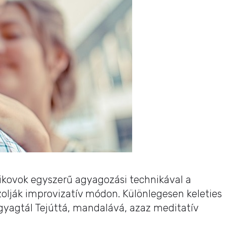
ikovok egyszerű agyagozási technikával a
zolják improvizatív módon. Különlegesen keleties
agyagtál Tejúttá, mandalává, azaz meditatív