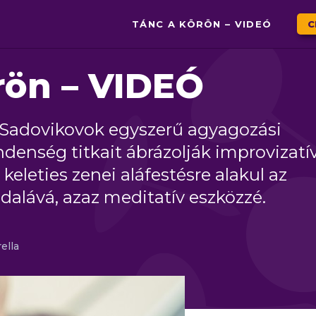
TÁNC A KÖRÖN – VIDEÓ
C
rön – VIDEÓ
a Sadovikovok egyszerű agyagozási
ndenség titkait ábrázolják improvizatí
eleties zenei aláfestésre alakul az
dalává, azaz meditatív eszközzé.
ella