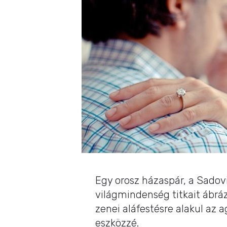
Egy orosz házaspár, a Sadov
világmindenség titkait ábrá
zenei aláfestésre alakul az 
eszközzé.