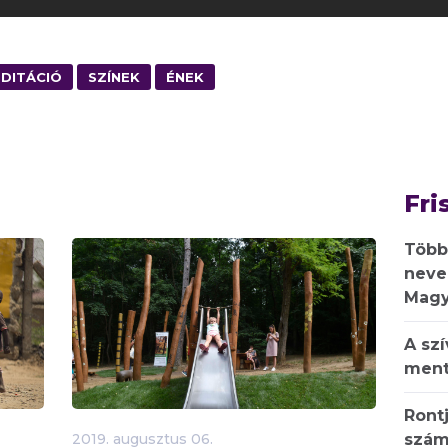
DITÁCIÓ
SZÍNEK
ÉNEK
Fri
Több
neve
Magy
A sz
ment
Rontj
szám
2019.
augusztus
06.