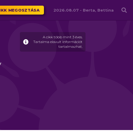
Családháló
IKK MEGOSZTÁSA
2026.08.07 -
Berta, Bettina
A cikk több mint 3 éves.
Tartalma elavult információt
tartalmazhat.
v