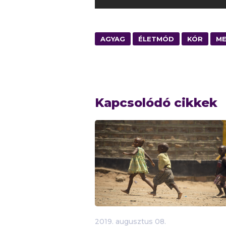
AGYAG
ÉLETMÓD
KÓR
ME
Kapcsolódó cikkek
2019.
augusztus
08.