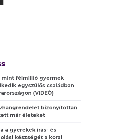
ss
 mint félmillió gyermek
lkedik egyszülős családban
arországon (VIDEÓ)
ívhangrendelet bizonyítottan
ett már életeket
a a gyerekek írás- és
olási készségét a korai