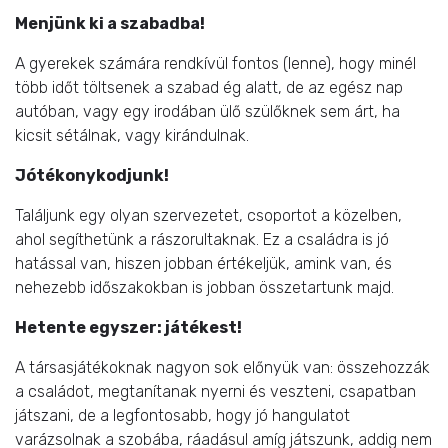
Menjünk ki a szabadba!
A gyerekek számára rendkívül fontos (lenne), hogy minél
több időt töltsenek a szabad ég alatt, de az egész nap
autóban, vagy egy irodában ülő szülőknek sem árt, ha
kicsit sétálnak, vagy kirándulnak.
Jótékonykodjunk!
Találjunk egy olyan szervezetet, csoportot a közelben,
ahol segíthetünk a rászorultaknak. Ez a családra is jó
hatással van, hiszen jobban értékeljük, amink van, és
nehezebb időszakokban is jobban összetartunk majd.
Hetente egyszer: játékest!
A társasjátékoknak nagyon sok előnyük van: összehozzák
a családot, megtanítanak nyerni és veszteni, csapatban
játszani, de a legfontosabb, hogy jó hangulatot
varázsolnak a szobába, ráadásul amíg játszunk, addig nem