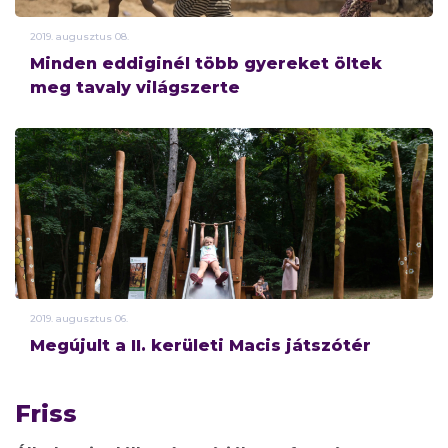
2019.
augusztus
08.
Minden eddiginél több gyereket öltek
meg tavaly világszerte
2019.
augusztus
06.
Megújult a II. kerületi Macis játszótér
Friss