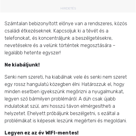
HIRDETÉS
Számtalan bebizonyított előnye van a rendszeres, közös
családi étkezéseknek. Kapcsoljuk ki a tévét és a
telefonokat, és koncentráljunk a beszélgetésekre,
nevetésekre és a velünk történtek megosztására –
legalább hetente egyszer!
Ne kiabáljunk!
Senki nem szereti, ha kiabálnak vele és senki nem szeret
egy rossz hangulatú közegben élni. Határozzuk el, hogy
minden esetben igyekszünk megőrizni a nyugalmunkat,
legyen szó bármilyen problémáról. A düh csak újabb
indulatokat szül, ami hosszú távon elmérgesítheti a
helyzetet. Ehelyett próbáljunk beszélgetni, s ezáltal a
problémákat is képesek leszünk megérteni és megoldani.
Legyen ez az év WIFI-mentes!