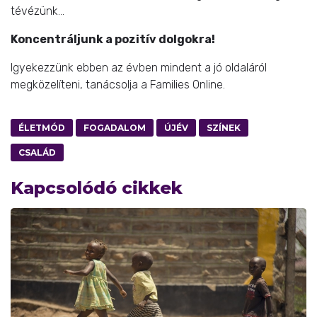
tévézünk…
Koncentráljunk a pozitív dolgokra!
Igyekezzünk ebben az évben mindent a jó oldaláról
megközelíteni, tanácsolja a Families Online.
ÉLETMÓD
FOGADALOM
ÚJÉV
SZÍNEK
CSALÁD
Kapcsolódó cikkek