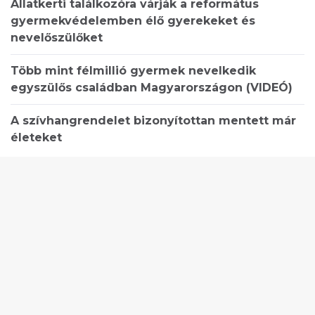
Állatkerti találkozóra várják a református
gyermekvédelemben élő gyerekeket és
nevelőszülőket
Több mint félmillió gyermek nevelkedik
egyszülős családban Magyarországon (VIDEÓ)
A szívhangrendelet bizonyítottan mentett már
életeket