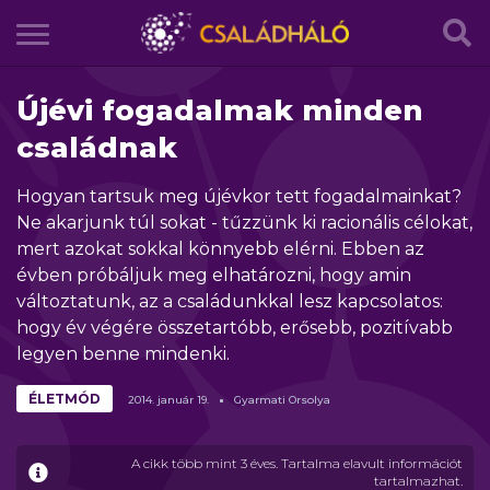
Újévi fogadalmak minden
családnak
Hogyan tartsuk meg újévkor tett fogadalmainkat?
Ne akarjunk túl sokat - tűzzünk ki racionális célokat,
mert azokat sokkal könnyebb elérni. Ebben az
évben próbáljuk meg elhatározni, hogy amin
változtatunk, az a családunkkal lesz kapcsolatos:
hogy év végére összetartóbb, erősebb, pozitívabb
legyen benne mindenki.
ÉLETMÓD
2014.
január
19.
Gyarmati Orsolya
A cikk több mint 3 éves. Tartalma elavult információt
tartalmazhat.