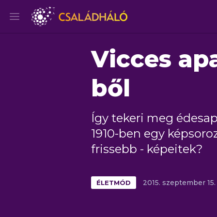
Vicces apa
ből
Így tekeri meg édesapj
1910-ben egy képsoro
frissebb - képeitek?
ÉLETMÓD
2015.
szeptember
15.