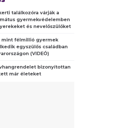
kerti találkozóra várják a
rmátus gyermekvédelemben
gyerekeket és nevelőszülőket
 mint félmillió gyermek
lkedik egyszülős családban
arországon (VIDEÓ)
ívhangrendelet bizonyítottan
ett már életeket