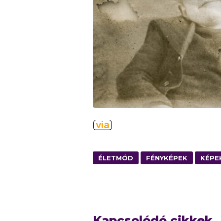
(
via
)
ÉLETMÓD
FÉNYKÉPEK
KÉPE
Kapcsolódó cikkek