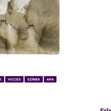
K
VICCES
SZÍNEK
APA
Fri