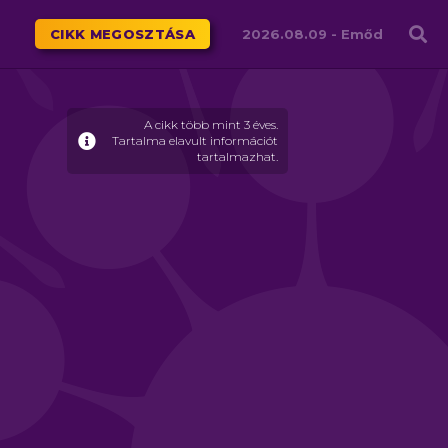
Családháló
CIKK MEGOSZTÁSA
2026.08.09 -
Emőd
A cikk több mint 3 éves.
Tartalma elavult információt
tartalmazhat.