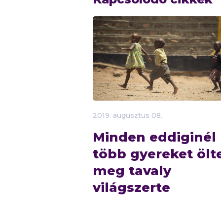
2019.
augusztus
08.
Minden eddiginél
több gyereket ölt
meg tavaly
világszerte