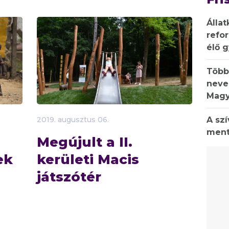
Állat
refo
élő 
Több
neve
Magy
A sz
2019.
augusztus
06.
ment
Megújult a II.
ek
kerületi Macis
játszótér