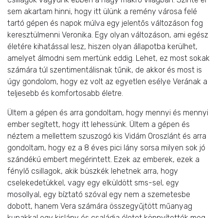
sem akartam hinni, hogy itt ülünk a remény városa felé
tartó gépen és napok múlva egy jelentős változáson fog
keresztülmenni Veronika. Egy olyan változáson, ami egész
életére kihatással lesz, hiszen olyan állapotba kerülhet,
amelyet álmodni sem mertünk eddig. Lehet, ez most sokak
számára túl szentimentálisnak tűnik, de akkor és most is
úgy gondolom, hogy ez volt az egyetlen esélye Verának a
teljesebb és komfortosabb életre.
Ültem a gépen és arra gondoltam, hogy mennyi és mennyi
ember segített, hogy itt lehessünk. Ültem a gépen és
néztem a mellettem szuszogó kis Vidám Oroszlánt és arra
gondoltam, hogy ez a 8 éves pici lány sorsa milyen sok jó
szándékú embert megérintett. Ezek az emberek, ezek a
fénylő csillagok, akik büszkék lehetnek arra, hogy
cselekedetükkel, vagy egy elküldött sms-sel, egy
mosollyal, egy bíztató szóval egy nem a szemetesbe
dobott, hanem Vera számára összegyűjtött műanyag
kupakkal egy kislány és családja életet könnyítették meg.