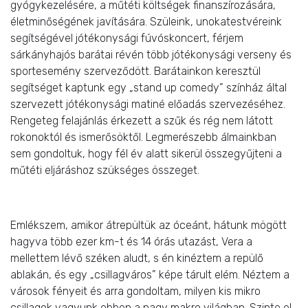
gyógykezelésére, a műtéti költségek finanszírozására,
életminőségének javítására. Szüleink, unokatestvéreink
segítségével jótékonysági fúvóskoncert, férjem
sárkányhajós barátai révén több jótékonysági verseny és
sportesemény szerveződött. Barátainkon keresztül
segítséget kaptunk egy „stand up comedy” színház által
szervezett jótékonysági matiné előadás szervezéséhez.
Rengeteg felajánlás érkezett a szűk és rég nem látott
rokonoktól és ismerősöktől. Legmerészebb álmainkban
sem gondoltuk, hogy fél év alatt sikerül összegyűjteni a
műtéti eljáráshoz szükséges összeget.
Emlékszem, amikor átrepültük az óceánt, hátunk mögött
hagyva több ezer km-t és 14 órás utazást, Vera a
mellettem lévő széken aludt, s én kinéztem a repülő
ablakán, és egy „csillagváros” képe tárult elém. Néztem a
városok fényeit és arra gondoltam, milyen kis mikro
csillagok vagyunk ebben a nagy makro világban. Szinte el