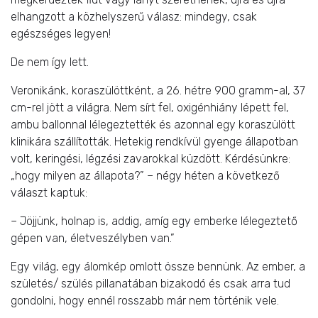
elhangzott a közhelyszerű válasz: mindegy, csak
egészséges legyen!
De nem így lett.
Veronikánk, koraszülöttként, a 26. hétre 900 gramm-al, 37
cm-rel jött a világra. Nem sírt fel, oxigénhiány lépett fel,
ambu ballonnal lélegeztették és azonnal egy koraszülött
klinikára szállították. Hetekig rendkívül gyenge állapotban
volt, keringési, légzési zavarokkal küzdött. Kérdésünkre:
„hogy milyen az állapota?” – négy héten a következő
választ kaptuk:
– Jöjjünk, holnap is, addig, amíg egy emberke lélegeztető
gépen van, életveszélyben van.”
Egy világ, egy álomkép omlott össze bennünk. Az ember, a
születés/ szülés pillanatában bizakodó és csak arra tud
gondolni, hogy ennél rosszabb már nem történik vele.