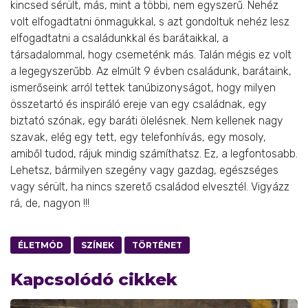
kincsed sérült, más, mint a többi, nem egyszerű. Nehéz
volt elfogadtatni önmagukkal, s azt gondoltuk nehéz lesz
elfogadtatni a családunkkal és barátaikkal, a
társadalommal, hogy csemeténk más. Talán mégis ez volt
a legegyszerűbb. Az elmúlt 9 évben családunk, barátaink,
ismerőseink arról tettek tanúbizonyságot, hogy milyen
összetartó és inspiráló ereje van egy családnak, egy
biztató szónak, egy baráti ölelésnek. Nem kellenek nagy
szavak, elég egy tett, egy telefonhívás, egy mosoly,
amiből tudod, rájuk mindig számíthatsz. Ez, a legfontosabb.
Lehetsz, bármilyen szegény vagy gazdag, egészséges
vagy sérült, ha nincs szerető családod elvesztél. Vigyázz
rá, de, nagyon !!!
ÉLETMÓD
SZÍNEK
TÖRTÉNET
Kapcsolódó cikkek