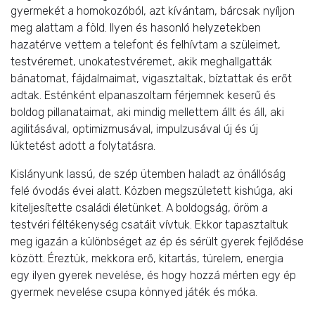
gyermekét a homokozóból, azt kívántam, bárcsak nyíljon
meg alattam a föld. Ilyen és hasonló helyzetekben
hazatérve vettem a telefont és felhívtam a szüleimet,
testvéremet, unokatestvéremet, akik meghallgatták
bánatomat, fájdalmaimat, vigasztaltak, bíztattak és erőt
adtak. Esténként elpanaszoltam férjemnek keserű és
boldog pillanataimat, aki mindig mellettem állt és áll, aki
agilitásával, optimizmusával, impulzusával új és új
lüktetést adott a folytatásra.
Kislányunk lassú, de szép ütemben haladt az önállóság
felé óvodás évei alatt. Közben megszületett kishúga, aki
kiteljesítette családi életünket. A boldogság, öröm a
testvéri féltékenység csatáit vívtuk. Ekkor tapasztaltuk
meg igazán a különbséget az ép és sérült gyerek fejlődése
között. Éreztük, mekkora erő, kitartás, türelem, energia
egy ilyen gyerek nevelése, és hogy hozzá mérten egy ép
gyermek nevelése csupa könnyed játék és móka.