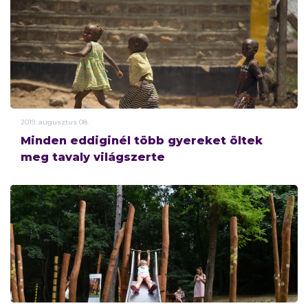
2019.
augusztus
08.
Minden eddiginél több gyereket öltek
meg tavaly világszerte