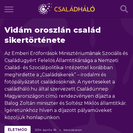
Vidám oroszlán család
sikertörténete
Az Emberi Erőforrások Minisztériumának Szociális és
Családügyért Felelős Államtitkársága a Nemzeti
Család- és Szociálpolitikai Intézettel korábban
meghirdette a „Családsikerek” – irodalmi és
fotópályázatot családosoknak. A nyerteseket a
családháló.hu által szervezett Családünnep
Magyarországon című rendezvényen díjazta a
Balog Zoltán miniszter és Soltész Miklós államtitkár.
Ígéretünkhöz híven a díjazott pályaműveket
közöljük honlapunkon.
ÉLETMÓD
2014.
április
18.
bencze.aron