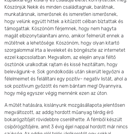
Köszönjük Nekik és minden családtagnak, barátnak,
munkatársnak, ismerősnek és ismeretlen ismerősnek,
hogy velünk együtt hittek a kitűzött célban bíztattak és
támogattak. Köszönöm férjemnek, hogy nem hagyta
magát elbizonytalanítani anno, amikor felmerült ennek a
műtétnek a lehetősége. Köszönöm, hogy olyan kitartó
szorgalommal írta a leveleket és böngészte az internetet
ezzel kapcsolatban. Megvallom, az elején anyai féltő
ösztönök uralkodtak rajtam és kissé hezitáltam, hogy
belevágjunk-e. Sok gondolkodás után sikerült legyőzni a
félelmeimet és felállítani egy pozitív- negatív listát, ahol a
sok pozitívum győzött és nem bántam meg! Olyannyira,
hogy még egyszer végig mennénk ezen az úton.
A műtét hatására, kislányunk mozgásállapota jelentősen
megváltozott, az addig hordott műanyag térdig érő
bokarögzítőjét rövidebbre cserélhette. A fémből készült
csípőrögzítőjére, amit 3 évig éjjel nappal hordott már nincs
szükség. Az eddig elöl tolós járókeretét egy sokkal