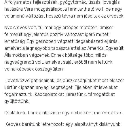
A folyamatos fejlesztések, gyógytornák, úszás, lovaglás
hatására Vera mozgásállapota fenntartható volt, de nagy
volumenű változást hosszú távra nem jósoltak az orvosok.
Nyolc éves volt, túl már egy ortopéd műtéten, amikor
felmerült egy jelentős pozitív változást ígérő műtéti
lehetőség. Egy gerincben végzett idegsebészeti eljárás,
amelyet a legnagyobb tapasztalattal az Amerikai Egyesült
Államokban végzenek. Ennek költsége több milliós
nagyságrendű volt, amelyet saját erőből nem lettünk
volna képesek összegyűjteni.
Levetkőzve gátlásainak, és büszkeségünket most először
kértünk igazán anyagi segítséget. Éjjeleken át leveleket
fogalmaztunk, kapcsolatokat kerestünk, támogatókat
gyűjtöttünk.
Családunk, barátaink szinte egy emberként mellénk álltak.
Kedves barátunk létrehozott egy alapítványt kislányunk