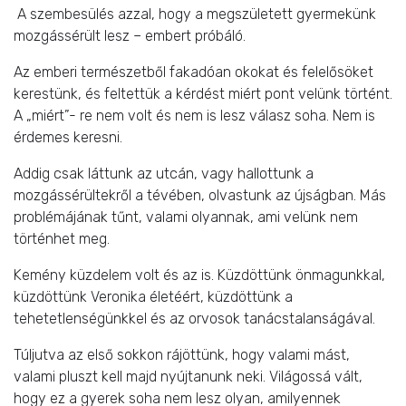
A szembesülés azzal, hogy a megszületett gyermekünk
mozgássérült lesz – embert próbáló.
Az emberi természetből fakadóan okokat és felelősöket
kerestünk, és feltettük a kérdést miért pont velünk történt.
A „miért”- re nem volt és nem is lesz válasz soha. Nem is
érdemes keresni.
Addig csak láttunk az utcán, vagy hallottunk a
mozgássérültekről a tévében, olvastunk az újságban. Más
problémájának tűnt, valami olyannak, ami velünk nem
történhet meg.
Kemény küzdelem volt és az is. Küzdöttünk önmagunkkal,
küzdöttünk Veronika életéért, küzdöttünk a
tehetetlenségünkkel és az orvosok tanácstalanságával.
Túljutva az első sokkon rájöttünk, hogy valami mást,
valami pluszt kell majd nyújtanunk neki. Világossá vált,
hogy ez a gyerek soha nem lesz olyan, amilyennek