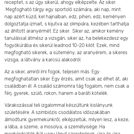
receptet, s az úgy sikerül, ahogy elképzelte. Az siker.
Megfogható tárgy egy sportoló számára, aki nap, mint
nap azért küzd, kel hajnalban, edz, pihen, edz, keményen
dolgoztatja izmait, s kijutva az olimpiára, kezében tarthatja
az áhított aranyérmét. Ez siker. Siker az, amikor kemény
tanulással átmész a vizsgán, siker az, ha belekezdesz egy
fogyókúrába és sikerül leadnod 10-20 kilót. Ezek, mind
megfogható sikerek, a sütemény, az aranyérem, a sikeres
vizsga, a látvány a karcsú alakodról.
Az a siker, amiről írni fogok, teljesen más. Egy
megfoghatatlan siker. Egy érzés, amit csak az élhet át, aki
családban él. A család számomra tág fogalom, nem csak a
férj, gyerek, szülő, rokon, hanem a baráti kötelék.
Várakozással teli izgalommal készültünk kislányunk
születésére. A szimbiózis csodálatos időszakában
álmodtunk gyermekünkről, elképzeltük, milyen lesz, a keze,
a lába, a szeme, a mosolya, a személyisége. Ha
megkérdezték fiút vagy lányt szeretnének, újra és újra