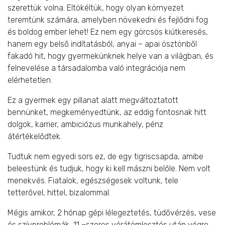
szerettük volna. Eltökéltük, hogy olyan környezet
teremtünk számára, amelyben növekedni és fejlődni fog
és boldog ember lehet! Ez nem egy görcsös kiútkeresés,
hanem egy belső indítatásból, anyai – apai ösztönből
fakadó hit, hogy gyermekünknek helye van a világban, és
felnevelése a társadalomba való integrációja nem
elérhetetlen.
Ez a gyermek egy pillanat alatt megváltoztatott
bennünket, megkeményedtünk, az eddig fontosnak hitt
dolgok, karrier, ambiciózus munkahely, pénz
átértékelődtek.
Tudtuk nem egyedi sors ez, de egy tigriscsapda, amibe
beleestünk és tudjuk, hogy ki kell mászni belőle. Nem volt
menekvés. Fiatalok, egészségesek voltunk, tele
tetterővel, hittel, bizalommal.
Mégis amikor, 2 hónap gépi lélegeztetés, tüdővérzés, vese
és szívproblémák, 11 –szeres vérátömlesztés után végre