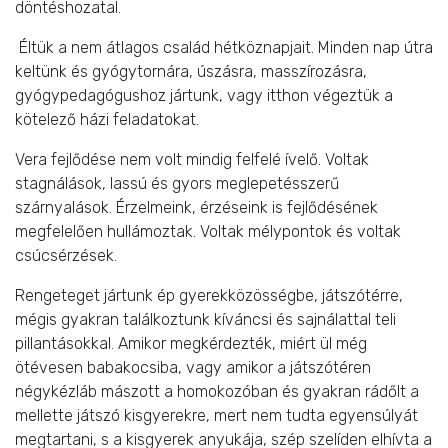
döntéshozatal.
Éltük a nem átlagos család hétköznapjait. Minden nap útra
keltünk és gyógytornára, úszásra, masszírozásra,
gyógypedagógushoz jártunk, vagy itthon végeztük a
kötelező házi feladatokat.
Vera fejlődése nem volt mindig felfelé ívelő. Voltak
stagnálások, lassú és gyors meglepetésszerű
szárnyalások. Érzelmeink, érzéseink is fejlődésének
megfelelően hullámoztak. Voltak mélypontok és voltak
csúcsérzések.
Rengeteget jártunk ép gyerekközösségbe, játszótérre,
mégis gyakran találkoztunk kíváncsi és sajnálattal teli
pillantásokkal. Amikor megkérdezték, miért ül még
ötévesen babakocsiba, vagy amikor a játszótéren
négykézláb mászott a homokozóban és gyakran rádőlt a
mellette játszó kisgyerekre, mert nem tudta egyensúlyát
megtartani, s a kisgyerek anyukája, szép szelíden elhívta a