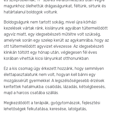
magunkhoz ölelhettük drágaságunkat, féltünk, sírtunk és
határtalanul boldogok voltunk.
Boldogságunk nem tartott sokáig, mivel újra kórházi
kezelések vártak ránk, kislányunk agyában túltermelődött
agyvíz miatt, egy idegsebészeti műtétre volt szükség,
amelynek során egy szelep került az agykamrába, hogy az
ott túltermelődött agyvizet elvezesse. Az idegsebészeti
klinikán töltött egy hónap után, véglegesen fél éves
korában vihettük kicsi lányunkat otthonunkban.
Ez a kis csomag úgy érkezett hozzánk, hogy semmilyen
élettapasztalatunk nem volt, hogyan kell bánni egy
mozgássérült gyermekkel. A legszélsőségesebb érzések
kerítettek hatalmukba: csalódás, lázadás, kétségbeesés,
majd a harcos csatába szállás.
Megkezdődött a terápiák, gyógytornászok, fejlesztési
lehetőségek felkutatása, keresése, latolgatás,