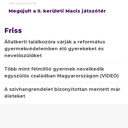
2019.
augusztus
06.
Megújult a II. kerületi Macis játszótér
Friss
Állatkerti találkozóra várják a református
gyermekvédelemben élő gyerekeket és
nevelőszülőket
Több mint félmillió gyermek nevelkedik
egyszülős családban Magyarországon (VIDEÓ)
A szívhangrendelet bizonyítottan mentett már
életeket