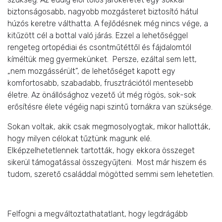
biztonságosabb, nagyobb mozgásteret biztosító hátul
húzós keretre válthatta. A fejlődésnek még nincs vége, a
kitűzött cél a bottal való járás. Ezzel a lehetőséggel
rengeteg ortopédiai és csontműtéttől és fájdalomtól
kíméltük meg gyermekünket. Persze, ezáltal sem lett,
„nem mozgássérült”, de lehetőséget kapott egy
komfortosabb, szabadabb, frusztrációtól mentesebb
életre. Az önállósághoz vezető út még rögös, sok-sok
erősítésre élete végéig napi szintű tornákra van szüksége.
Sokan voltak, akik csak megmosolyogtak, mikor hallották,
hogy milyen célokat tűztünk magunk elé.
Elképzelhetetlennek tartották, hogy ekkora összeget
sikerül támogatással összegyűjteni. Most már hiszem és
tudom, szerető családdal mögötted semmi sem lehetetlen.
Felfogni a megváltoztathatatlant, hogy legdrágább