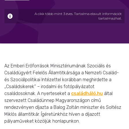
A cikk több mint 3 éves. Tartalma elavult információt
tartalmazhat.
Az Emberi Erőforrások Minisztériumának Szociális és
Családügyért Felelős Államtitkársága a Nemzeti Család-
és Szociálpolitikai Intézettel korábban meghirdette a
„Családsikerek” – irodalmi és fotópályázatot
családosoknak. A nyerteseket a
családháló.hu
által
szervezett Családünnep Magyarországon című
rendezvényen díjazta a Balog Zoltán miniszter és Soltész
Miklós államtitkár. Ígéretünkhöz híven a díjazott
pályaműveket közöljük honlapunkon.