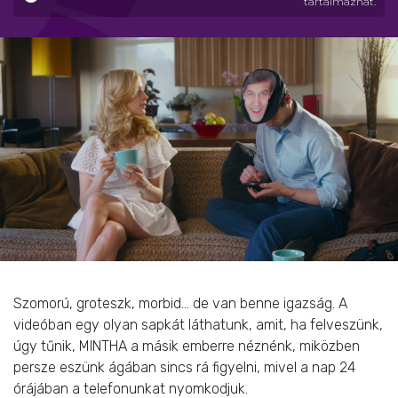
tartalmazhat.
Szomorú, groteszk, morbid… de van benne igazság. A
videóban egy olyan sapkát láthatunk, amit, ha felveszünk,
úgy tűnik, MINTHA a másik emberre néznénk, miközben
persze eszünk ágában sincs rá figyelni, mivel a nap 24
órájában a telefonunkat nyomkodjuk.