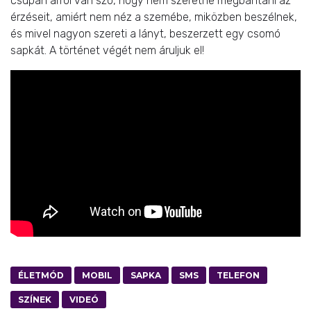
csupán arról van szó, hogy nem szeretné megbántani az
érzéseit, amiért nem néz a szemébe, miközben beszélnek,
és mivel nagyon szereti a lányt, beszerzett egy csomó
sapkát. A történet végét nem áruljuk el!
ÉLETMÓD
MOBIL
SAPKA
SMS
TELEFON
SZÍNEK
VIDEÓ