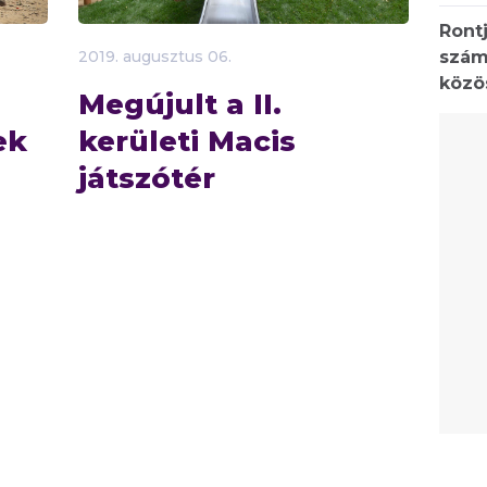
Rontj
szám
2019.
augusztus
06.
közö
Megújult a II.
ek
kerületi Macis
játszótér