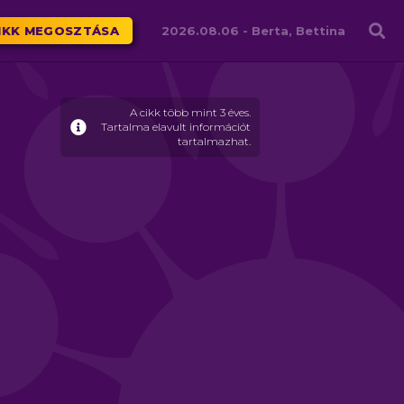
Családháló
IKK MEGOSZTÁSA
2026.08.06 -
Berta, Bettina
A cikk több mint 3 éves.
Tartalma elavult információt
tartalmazhat.