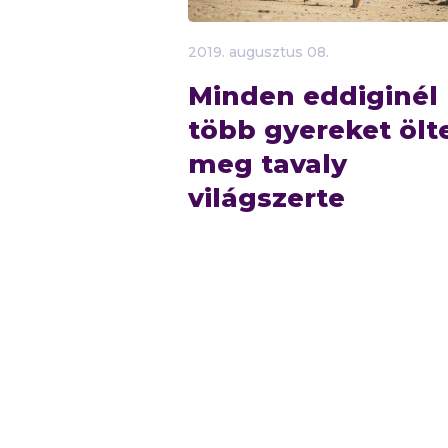
2019.
augusztus
08.
Minden eddiginél
több gyereket ölt
meg tavaly
világszerte