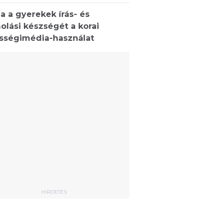
a a gyerekek írás- és
olási készségét a korai
sségimédia-használat
HIRDETÉS