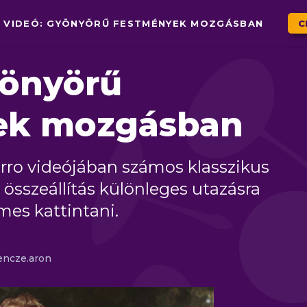
VIDEÓ: GYÖNYÖRŰ FESTMÉNYEK MOZGÁSBAN
C
yönyörű
ek mozgásban
erro videójában számos klasszikus
 összeállítás különleges utazásra
emes kattintani.
encze.aron