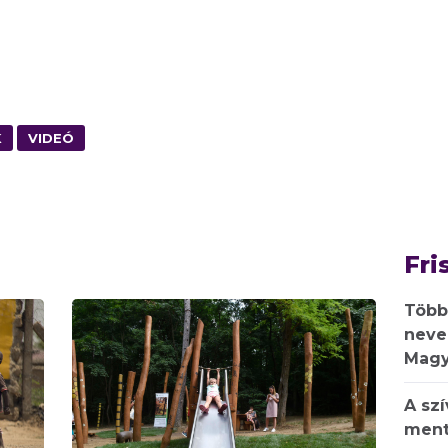
K
VIDEÓ
Fri
Több
neve
Magy
A sz
ment