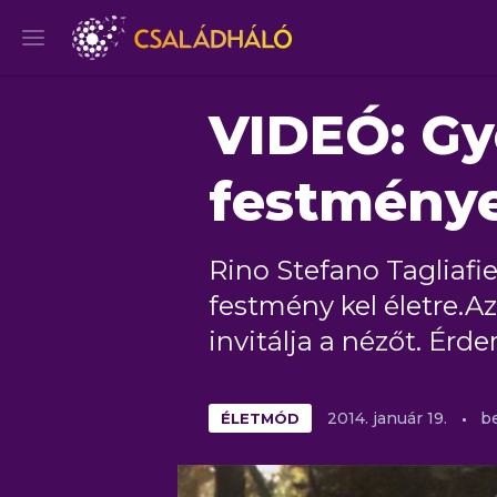
VIDEÓ: G
festmény
Rino Stefano Tagliafi
festmény kel életre.Az
invitálja a nézőt. Érd
ÉLETMÓD
2014.
január
19.
b