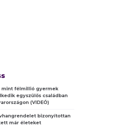
ss
 mint félmillió gyermek
lkedik egyszülős családban
arországon (VIDEÓ)
ívhangrendelet bizonyítottan
ett már életeket