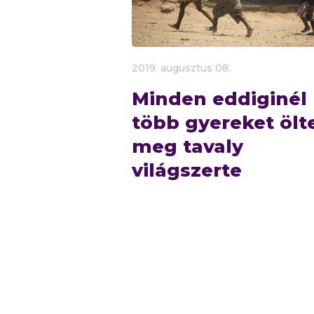
2019.
augusztus
08.
Minden eddiginél
több gyereket ölt
meg tavaly
világszerte