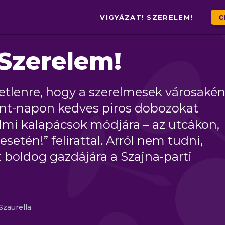
VIGYÁZAT! SZERELEM!
C
 Szerelem!
letlenre, hogy a szerelmesek városakén
lint-napon kedves piros dobozokat
elmi kalapácsok módjára – az utcákon,
esetén!” felirattal. Arról nem tudni,
t boldog gazdájára a Szajna-parti
Szaurella