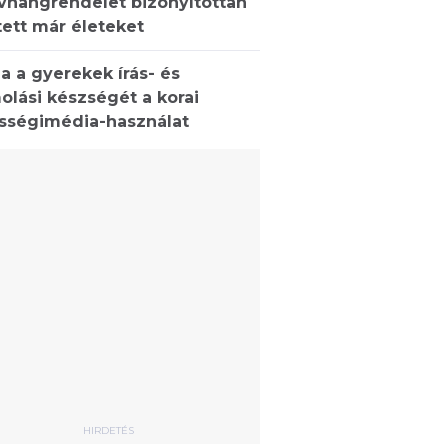
ívhangrendelet bizonyítottan
ett már életeket
a a gyerekek írás- és
olási készségét a korai
sségimédia-használat
HIRDETÉS