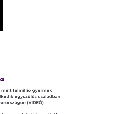
ss
 mint félmillió gyermek
lkedik egyszülős családban
arországon (VIDEÓ)