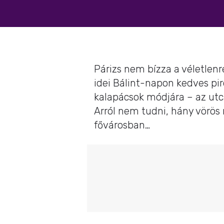
Párizs nem bízza a véletlen
idei Bálint-napon kedves pi
kalapácsok módjára – az utcá
Arról nem tudni, hány vörös 
fővárosban…