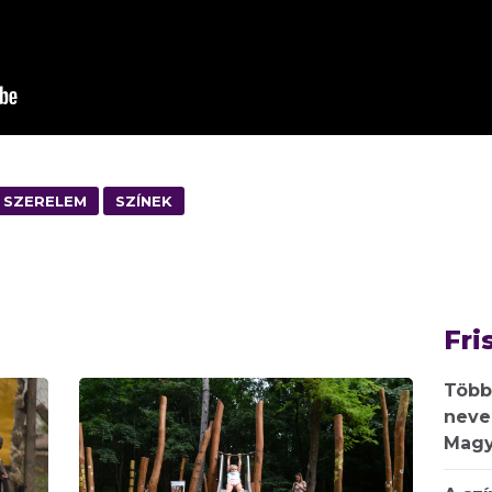
SZERELEM
SZÍNEK
Fri
Több
neve
Magy