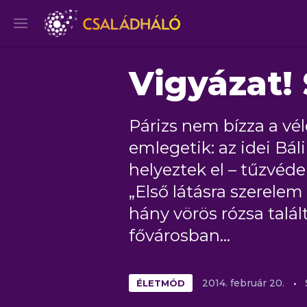
Vigyázat!
Párizs nem bízza a vé
emlegetik: az idei Bá
helyeztek el – tűzvéd
„Első látásra szerelem 
hány vörös rózsa talál
fővárosban…
ÉLETMÓD
2014.
február
20.