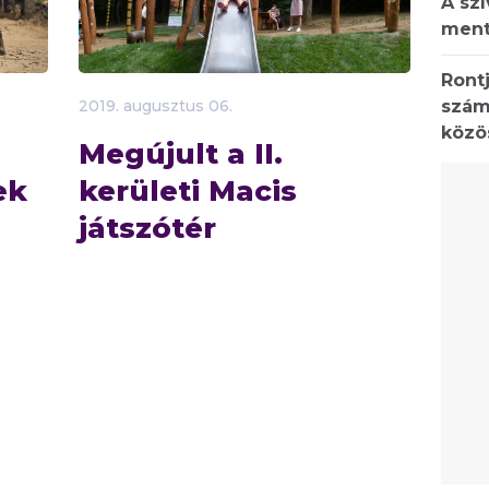
A sz
ment
Rontj
szám
2019.
augusztus
06.
közö
Megújult a II.
ek
kerületi Macis
játszótér