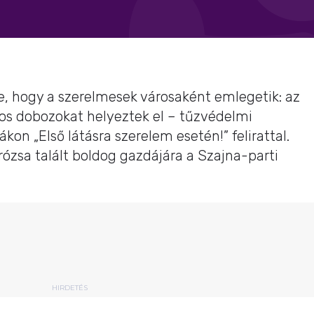
re, hogy a szerelmesek városaként emlegetik: az
ros dobozokat helyeztek el – tűzvédelmi
kon „Első látásra szerelem esetén!” felirattal.
rózsa talált boldog gazdájára a Szajna-parti
HIRDETÉS