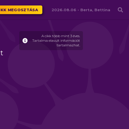
Családháló
IKK MEGOSZTÁSA
2026.08.06 -
Berta, Bettina
A cikk több mint 3 éves.
Tartalma elavult információt
tartalmazhat.
t