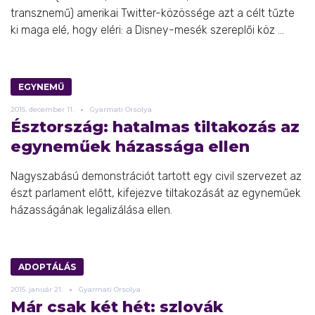
transznemű) amerikai Twitter-közössége azt a célt tűzte
ki maga elé, hogy eléri: a Disney-mesék szereplői köz ...
EGYNEMŰ
2015.
december
11.
Gyarmati Orsolya
Észtország: hatalmas tiltakozás az
egyneműek házassága ellen
Nagyszabású demonstrációt tartott egy civil szervezet az
észt parlament előtt, kifejezve tiltakozását az egyneműek
házasságának legalizálása ellen.
ADOPTÁLÁS
2015.
január
21.
Gyarmati Orsolya
Már csak két hét: szlovák