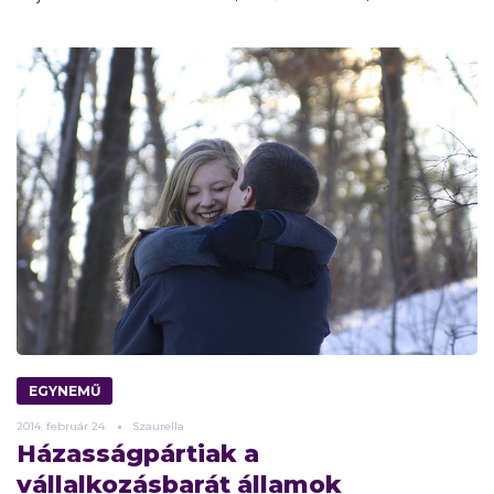
EGYNEMŰ
2014.
február
24.
Szaurella
Házasságpártiak a
vállalkozásbarát államok