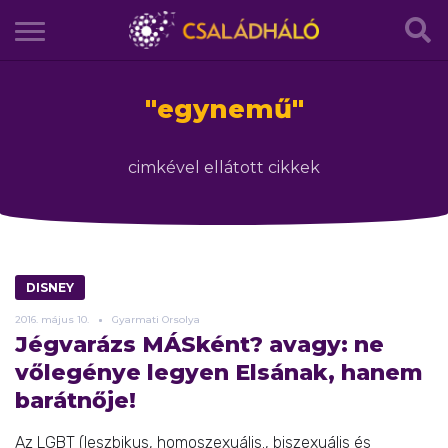
"
egynemű
"
cimkével ellátott cikkek
DISNEY
2016.
május
10.
Gyarmati Orsolya
Jégvarázs MÁSként? avagy: ne
vőlegénye legyen Elsának, hanem
barátnője!
Az LGBT (leszbikus, homoszexuális., biszexuális és