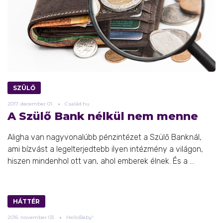
SZÜLŐ
2017.
december
01.
Család.hu
A Szülő Bank nélkül nem menne
Aligha van nagyvonalúbb pénzintézet a Szülő Banknál,
ami bízvást a legelterjedtebb ilyen intézmény a világon,
hiszen mindenhol ott van, ahol emberek élnek. És a ...
HÁTTÉR
2016.
november
03.
HelloBaby!