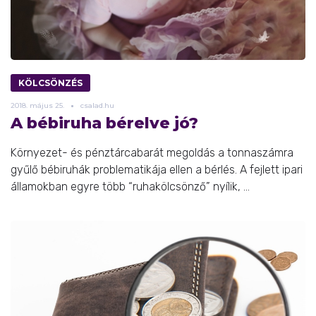
KÖLCSÖNZÉS
2018.
május
25.
csalad.hu
A bébiruha bérelve jó?
Környezet- és pénztárcabarát megoldás a tonnaszámra
gyűlő bébiruhák problematikája ellen a bérlés. A fejlett ipari
államokban egyre több “ruhakölcsönző” nyílik, ...