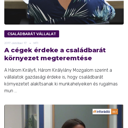
CSALÁDBARÁT VÁLLALAT
2017.
október
17.
MTI
A cégek érdeke a családbarát
környezet megteremtése
A Három Királyfi, Három Királylány Mozgalom szerint a
vállalatok gazdasági érdeke is, hogy családbarát
környezetet alakítsanak ki munkahelyeiken és rugalmas
mun ...