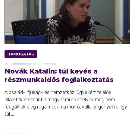
TÁMOGATÁS
2017.
szeptember
19.
Inforádió
Novák Katalin: túl kevés a
részmunkaidős foglalkoztatás
A család- ifjúság- és nemzetközi ügyekért felelős
államtitkár szerint a magyar munkahelyek még nem
reagálnak elég rugalmasan a munkavállalói igényekre, így
túl ...