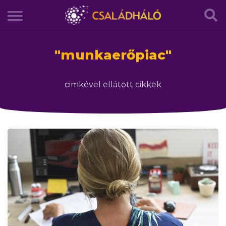
"
munkaerőpiac
"
cimkével ellátott cikkek