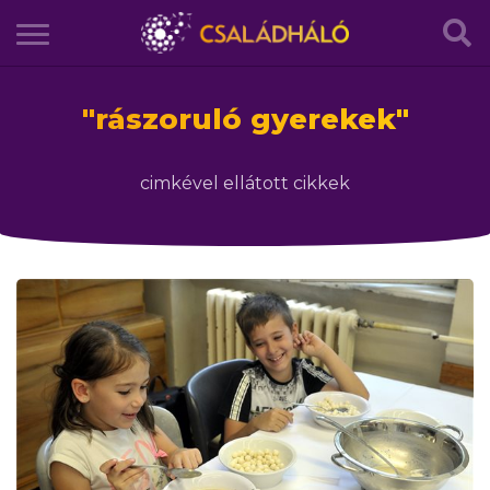
"
rászoruló gyerekek
"
cimkével ellátott cikkek