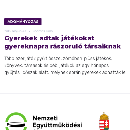
ADOMÁNYOZÁS
2016.
május
30.
Csontos Dóra
Gyerekek adtak játékokat
gyereknapra rászoruló társaiknak
Több ezer játék gyűlt össze, zömében: plüss játékok,
könyvek, társasok és bébi játékok az egy hónapos
gyűjtési időszak alatt, melynek során gyerekek adhatták le
...