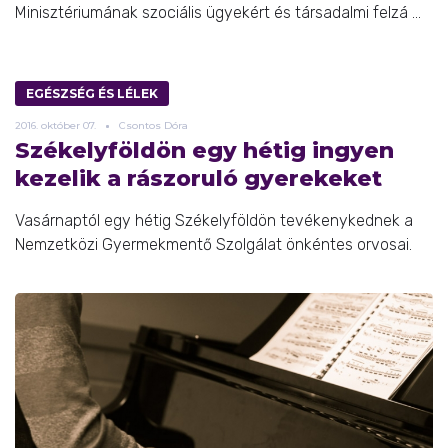
Minisztériumának szociális ügyekért és társadalmi felzá ...
EGÉSZSÉG ÉS LÉLEK
2016.
október
07.
Csontos Dóra
Székelyföldön egy hétig ingyen
kezelik a rászoruló gyerekeket
Vasárnaptól egy hétig Székelyföldön tevékenykednek a
Nemzetközi Gyermekmentő Szolgálat önkéntes orvosai.