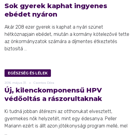
Sok gyerek kaphat ingyenes
ebédet nyáron
Akár 208 ezer gyerek is kaphat a nyári szünet
hétköznapjain ebédet, miután a kormány kötelezővé tette
az önkormányzatok számára a díjmentes étkeztetés
biztosítá ...
EGÉSZSÉG ÉS LÉLEK
2016.
május
31.
Csontos Dóra
Új, kilenckomponensű HPV
védőoltás a rászorultaknak
Ki tudná jobban átérezni az otthonukat elvesztett,
gyermekes nők helyzetét, mint egy édesanya. Peller
Mariann ezért is állt azon jótékonysági program mellé, mel
...