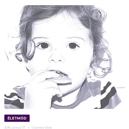
ÉLETMÓD
2016.
június
17.
Csontos Dóra