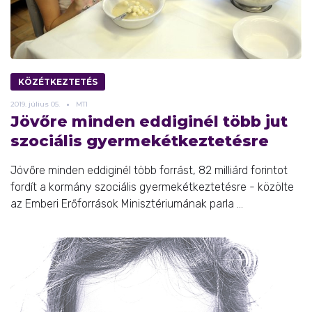
KÖZÉTKEZTETÉS
2019.
július
05.
MTI
Jövőre minden eddiginél több jut
szociális gyermekétkeztetésre
Jövőre minden eddiginél több forrást, 82 milliárd forintot
fordít a kormány szociális gyermekétkeztetésre - közölte
az Emberi Erőforrások Minisztériumának parla ...