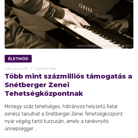
ÉLETMÓD
2016.
június
28.
Csontos Dóra
Több mint százmilliós támogatás a
Snétberger Zenei
Tehetségközpontnak
Mintegy száz tehetséges, hátrányos helyzetű fiatal
zenész tanulhat a Snétberger Zenei Tehetségközpont
nyár végéig tartó kurzusán, amely a tanévnyitó
ünnepséggel ...