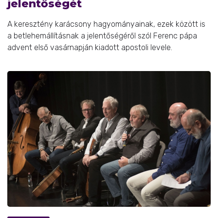
jelentőségét
A keresztény karácsony hagyományainak, ezek között is
a betlehemállításnak a jelentőségéről szól Ferenc pápa
advent első vasárnapján kiadott apostoli levele.