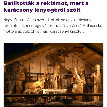
Betiltották a reklámot, mert a
karácsony lényegéről szólt
Nagy-Britanniában azért tiltottak be egy karácsonyi
reklámfilmet, mert úgy vélték, az „túl vallásos”. A filmecske
mottója az volt: Christmas (Karácsony) Krisztu ...