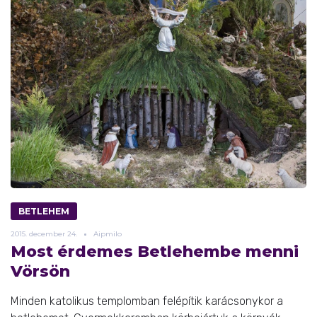
BETLEHEM
2015.
december
24.
Aipmilo
Most érdemes Betlehembe menni
Vörsön
Minden katolikus templomban felépítik karácsonykor a