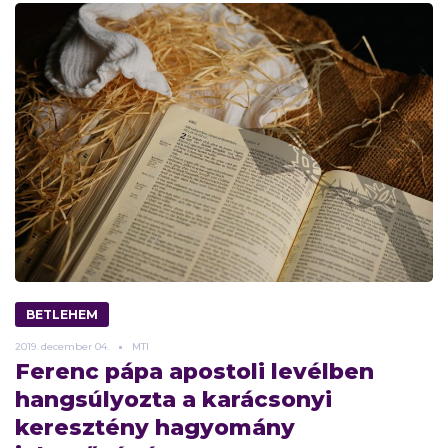
BETLEHEM
2019.
december
04.
MTI
Ferenc pápa apostoli levélben
hangsúlyozta a karácsonyi
keresztény hagyomány