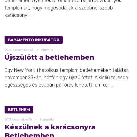
betlehemet. Gyermekkoromban körbejártuk a környék
templomait, hogy megcsodáljuk a szebbnél szebb
karácsonyi ...
BABAMENTŐ INKUBÁTOR
2015.
november
28.
Aipmilo
Újszülött a betlehemben
Egy New York-i katolikus templom betlehemében találtak
november 23-án, hétfőn egy újszülöttet. A kisfiú teljesen
egészséges és csupán pár órás lehetett, amikor ...
BETLEHEM
2013.
december
19.
Szaurella
Készülnek a karácsonyra
Betlehemben