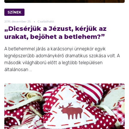
SZÍNEK
2016.
december
25.
Családháló
„Dicsérjük a Jézust, kérjük az
urakat, bejöhet a betlehem?”
A betlehemmel járás a karácsonyi ünnepkör egyik
legnépszerűbb adománykérő dramatikus szokása volt. A
második világháború előtt a legtöbb településen
általánosan ...