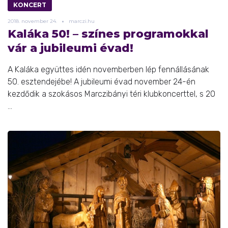
KONCERT
2018.
november
24.
marczi.hu
Kaláka 50! – színes programokkal
vár a jubileumi évad!
A Kaláka együttes idén novemberben lép fennállásának
50. esztendejébe! A jubileumi évad november 24-én
kezdődik a szokásos Marczibányi téri klubkoncerttel, s 20
...