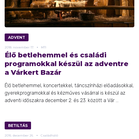
ADVENT
2018.
november
17.
MTI
Élő betlehemmel és családi
programokkal készül az adventre
a Várkert Bazár
Élő betlehemmel, koncertekkel, táncszínházi előadásokkal,
gyerekprogramokkal és kézműves vásárral is készül az
adventi időszakra december 2. és 23. között a Vár ...
BETILTÁS
2016.
december
26.
Családháló