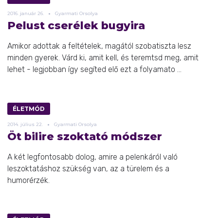
2016.
január
26.
Gyarmati Orsolya
Pelust cserélek bugyira
Amikor adottak a feltételek, magától szobatiszta lesz
minden gyerek. Várd ki, amit kell, és teremtsd meg, amit
lehet - legjobban így segíted elő ezt a folyamato ...
ÉLETMÓD
2014.
július
22.
Gyarmati Orsolya
Öt bilire szoktató módszer
A két legfontosabb dolog, amire a pelenkáról való
leszoktatáshoz szükség van, az a türelem és a
humorérzék.