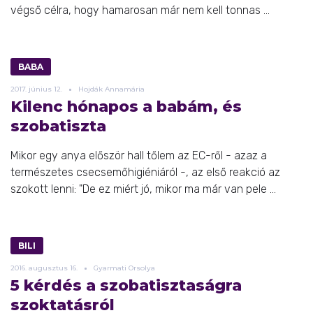
végső célra, hogy hamarosan már nem kell tonnas ...
BABA
2017.
június
12.
Hojdák Annamária
Kilenc hónapos a babám, és
szobatiszta
Mikor egy anya először hall tőlem az EC-ről - azaz a
természetes csecsemőhigiéniáról -, az első reakció az
szokott lenni: "De ez miért jó, mikor ma már van pele ...
BILI
2016.
augusztus
16.
Gyarmati Orsolya
5 kérdés a szobatisztaságra
szoktatásról