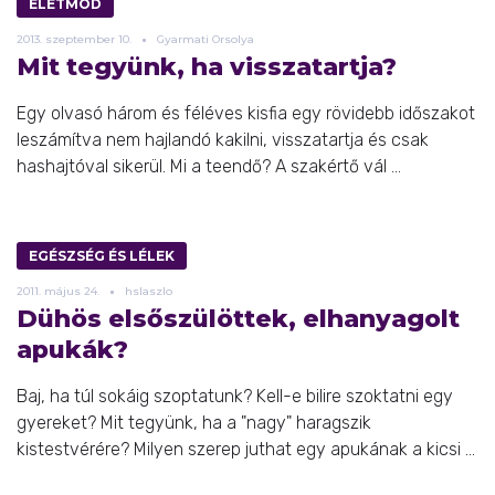
ÉLETMÓD
2013.
szeptember
10.
Gyarmati Orsolya
Mit tegyünk, ha visszatartja?
Egy olvasó három és féléves kisfia egy rövidebb időszakot
leszámítva nem hajlandó kakilni, visszatartja és csak
hashajtóval sikerül. Mi a teendő? A szakértő vál ...
EGÉSZSÉG ÉS LÉLEK
2011.
május
24.
hslaszlo
Dühös elsőszülöttek, elhanyagolt
apukák?
Baj, ha túl sokáig szoptatunk? Kell-e bilire szoktatni egy
gyereket? Mit tegyünk, ha a "nagy" haragszik
kistestvérére? Milyen szerep juthat egy apukának a kicsi ...