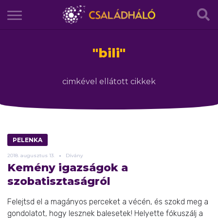
"
bili
"
cimkével ellátott cikkek
PELENKA
2018.
augusztus
13.
Dívány
Kemény igazságok a
szobatisztaságról
Felejtsd el a magányos perceket a vécén, és szokd meg a
gondolatot, hogy lesznek balesetek! Helyette fókuszálj a