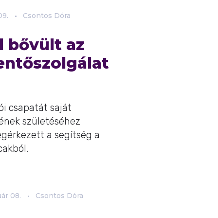
09.
Csontos Dóra
 bővült az
ntőszolgálat
i csapatát saját
nek születéséhez
egérkezett a segítség a
cakból.
uár
08.
Csontos Dóra