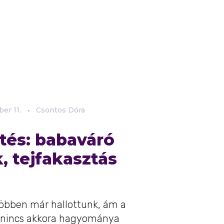
ber
11.
Csontos Dóra
és: babaváró
, tejfakasztás
gtöbben már hallottunk, ám a
 nincs akkora hagyománya