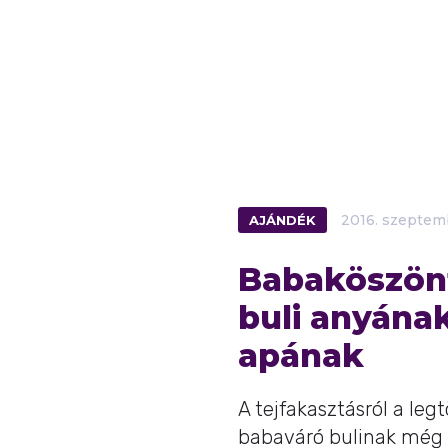
AJÁNDÉK
2016.
szeptem
Babaköszönt
buli anyának
apának
A tejfakasztásról a le
babaváró bulinak még