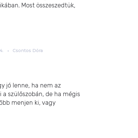
kában. Most összeszedtük,
4.
Csontos Dóra
gy jó lenne, ha nem az
ni a szülőszobán, de ha mégis
lőbb menjen ki, vagy