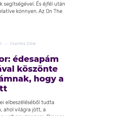
 segítségével. És éjfél után
 relatíve könnyen. Az On The
0.
Csontos Dóra
or: édesapám
ával köszönte
mnak, hogy a
tt
ei elbeszéléséből tudta
ahol világra jött, a