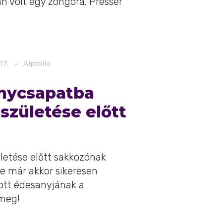
n volt egy zongora. Presser
17.
Aipmilo
anycsapatba
születése előtt
letése előtt sakkozónak
re már akkor sikeresen
ott édesanyjának a
 meg!