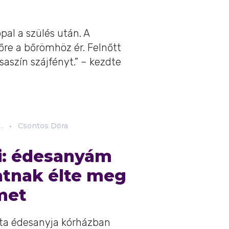
pal a szülés után. A
re a bőrömhöz ér. Felnőtt
zsaszín szájfényt.” – kezdte
.
Csontos Dóra
i: édesanyám
natnak élte meg
met
ta édesanyja kórházban