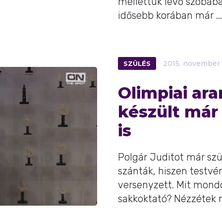
mellettük lévő szobába
idősebb korában már ...
SZÜLÉS
2015.
november
Olimpiai ar
készült már 
is
Polgár Juditot már szü
szánták, hiszen testvé
versenyzett. Mit mond
sakkoktató? Nézzétek