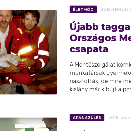
ÉLETMÓD
2016.
február
Újabb taggal
Országos Me
csapata
A Mentőszolgálat komló
munkatársuk gyermeké
riasztották, de mire m
kislány már kibújt a po
APÁS SZÜLÉS
2016.
febr