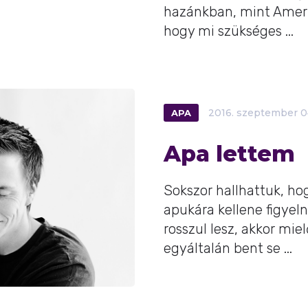
hazánkban, mint Ameri
hogy mi szükséges ...
APA
2016.
szeptember
0
Apa lettem
Sokszor hallhattuk, ho
apukára kellene figyel
rosszul lesz, akkor mie
egyáltalán bent se ...