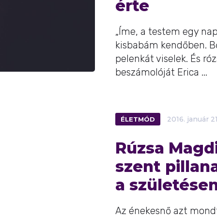
érte
„Íme, a testem egy nap
kisbabám kendőben. Bő
pelenkát viselek. És ró
beszámolóját Erica ...
ÉLETMÓD
2016.
január
21
Rúzsa Magd
szent pilla
a születése
Az énekesnő azt mond