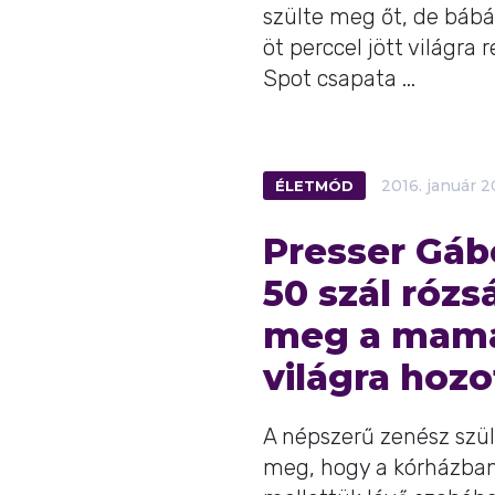
szülte meg őt, de bábák
öt perccel jött világra
Spot csapata ...
ÉLETMÓD
2016.
január
2
Presser Gáb
50 szál rózs
meg a mamá
világra hozo
A népszerű zenész szül
meg, hogy a kórházban, 