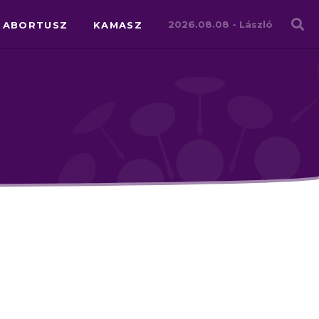
Családháló
2026.08.08 -
László
ABORTUSZ
KAMASZ