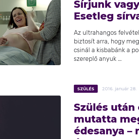
Sírjunk vag
Esetleg sír
Az ultrahangos felvéte
biztosít arra, hogy me
csinál a kisbabánk a p
szereplő anyuk ...
SZÜLÉS
2016.
január
28.
Szülés után
mutatta meg
édesanya – m