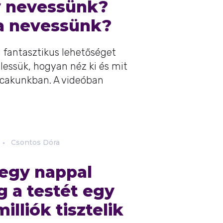
y nevessünk?
va nevessünk?
l fantasztikus lehetőséget
glessük, hogyan néz ki és mit
ocakunkban. A videóban
Csontos Dóra
 egy nappal
 a testét egy
illiók tisztelik