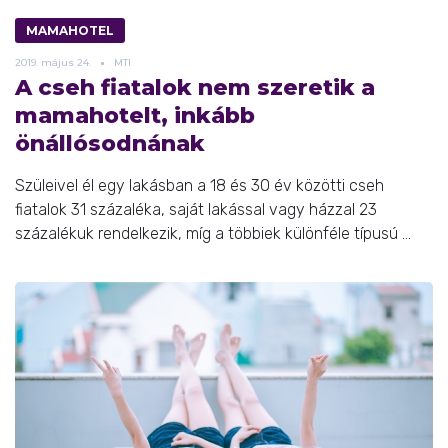
MAMAHOTEL
2019.
május
24.
MTI
A cseh fiatalok nem szeretik a
mamahotelt, inkább
önállósodnának
Szüleivel él egy lakásban a 18 és 30 év közötti cseh
fiatalok 31 százaléka, saját lakással vagy házzal 23
százalékuk rendelkezik, míg a többiek különféle típusú ...