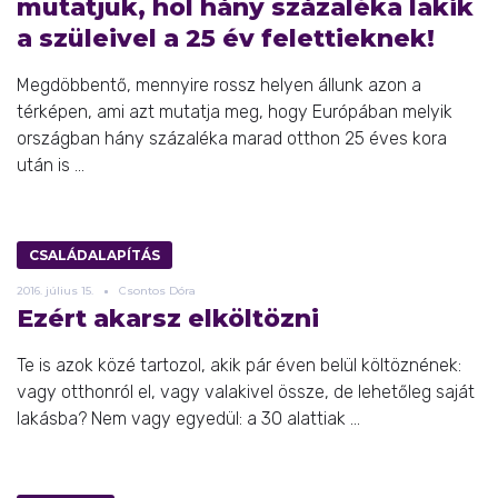
mutatjuk, hol hány százaléka lakik
a szüleivel a 25 év felettieknek!
Megdöbbentő, mennyire rossz helyen állunk azon a
térképen, ami azt mutatja meg, hogy Európában melyik
országban hány százaléka marad otthon 25 éves kora
után is ...
CSALÁDALAPÍTÁS
2016.
július
15.
Csontos Dóra
Ezért akarsz elköltözni
Te is azok közé tartozol, akik pár éven belül költöznének:
vagy otthonról el, vagy valakivel össze, de lehetőleg saját
lakásba? Nem vagy egyedül: a 30 alattiak ...