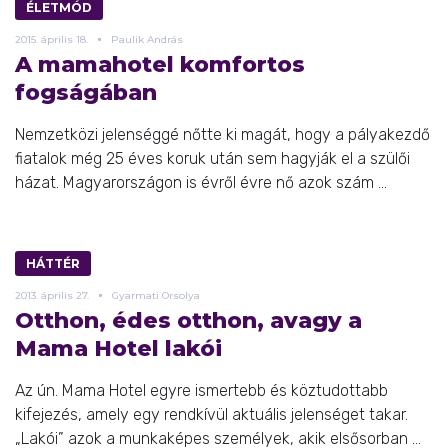
ÉLETMÓD
2015.
április
18.
Paulik András
A mamahotel komfortos
fogságában
Nemzetközi jelenséggé nőtte ki magát, hogy a pályakezdő
fiatalok még 25 éves koruk után sem hagyják el a szülői
házat. Magyarországon is évről évre nő azok szám ...
HÁTTÉR
2013.
április
27.
Gyarmati Orsolya
Otthon, édes otthon, avagy a
Mama Hotel lakói
Az ún. Mama Hotel egyre ismertebb és köztudottabb
kifejezés, amely egy rendkívül aktuális jelenséget takar.
„Lakói” azok a munkaképes személyek, akik elsősorban ...