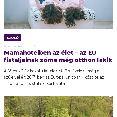
SZÜLŐ
2018.
december
17.
MTI
Mamahotelben az élet – az EU
fiataljainak zöme még otthon lakik
A 16 és 29 év közötti fiatalok 68,2 százaléka még a
szüleivel élt 2017-ben az Európai Unióban - közölte az
Eurostat uniós statisztikai hivatal.