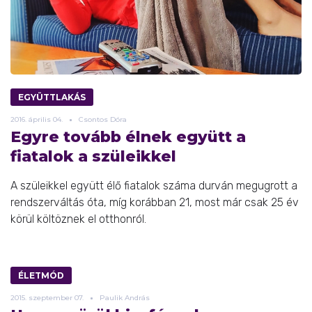
EGYÜTTLAKÁS
2016.
április
04.
Csontos Dóra
Egyre tovább élnek együtt a
fiatalok a szüleikkel
A szüleikkel együtt élő fiatalok száma durván megugrott a
rendszerváltás óta, míg korábban 21, most már csak 25 év
körül költöznek el otthonról.
ÉLETMÓD
2015.
szeptember
07.
Paulik András