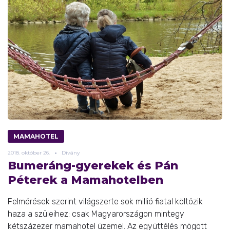
MAMAHOTEL
2018.
október
26.
Dívány
Bumeráng-gyerekek és Pán
Péterek a Mamahotelben
Felmérések szerint világszerte sok millió fiatal költözik
haza a szüleihez: csak Magyarországon mintegy
kétszázezer mamahotel üzemel. Az együttélés mögött