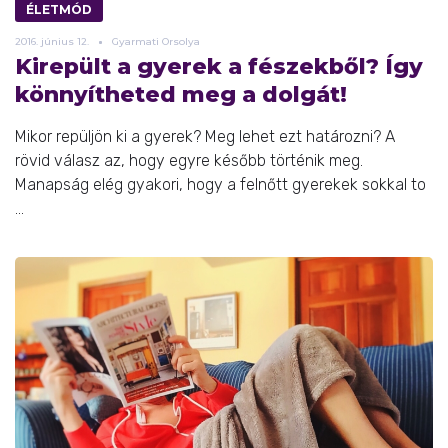
ÉLETMÓD
2016.
június
12.
Gyarmati Orsolya
Kirepült a gyerek a fészekből? Így
könnyítheted meg a dolgát!
Mikor repüljön ki a gyerek? Meg lehet ezt határozni? A
rövid válasz az, hogy egyre később történik meg.
Manapság elég gyakori, hogy a felnőtt gyerekek sokkal to
...