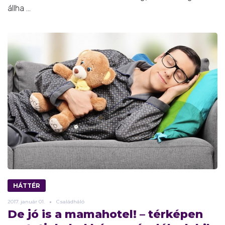
állha ...
HÁTTÉR
2017.
január
01.
Családháló
De jó is a mamahotel! – térképen