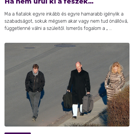
Ha nem ürül ki a fészek…
Ma a fiatalok egyre inkább és egyre hamarabb igénylik a
szabadságot, sokuk mégsem akar vagy nem tud önállóvá,
függetlenné válni a szüleitől. Ismerős fogalom a „ ...