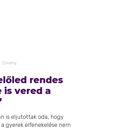
Dívány
előled rendes
 is vered a
”
 is eljutottak oda, hogy
, a gyerek elfenekelése nem