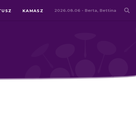
Családháló
2026.08.06 -
Berta, Bettina
TUSZ
KAMASZ