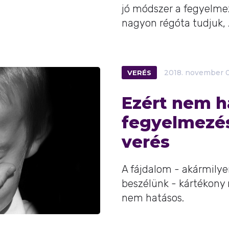
jó módszer a fegyelm
nagyon régóta tudjuk, .
VERÉS
2018.
november
Ezért nem 
fegyelmezés
verés
A fájdalom - akármilye
beszélünk - kártékony 
nem hatásos.