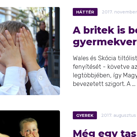
HÁTTÉR
2017.
november
A britek is b
gyermekver
Wales és Skócia tiltóli
fenyítését - követve a
legtöbbjében, így Mag
bevezetett szigort. A ...
GYEREK
2017.
augusztus
Még egy tasl