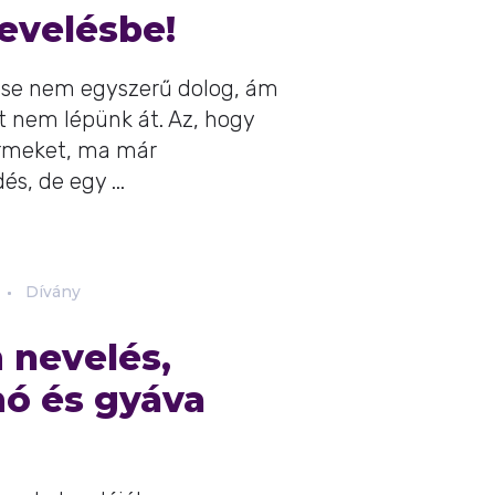
evelésbe!
se nem egyszerű dolog, ám
t nem lépünk át. Az, hogy
rmeket, ma már
s, de egy ...
Dívány
 nevelés,
ó és gyáva