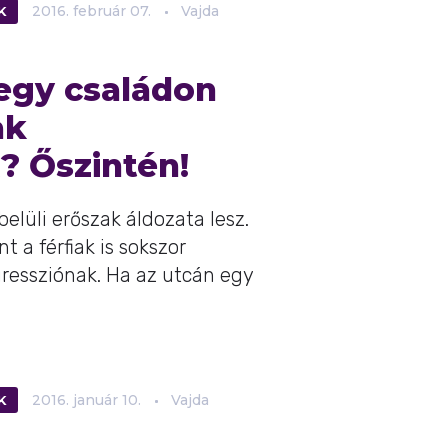
K
2016.
február
07.
Vajda
 egy családon
ak
? Őszintén!
elüli erőszak áldozata lesz.
t a férfiak is sokszor
ressziónak. Ha az utcán egy
K
2016.
január
10.
Vajda