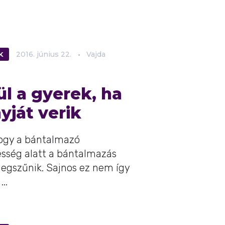
K
2016.
június
22.
Vajda
ül a gyerek, ha
yját verik
 hogy a bántalmazó
esség alatt a bántalmazás
egszűnik. Sajnos ez nem így
..