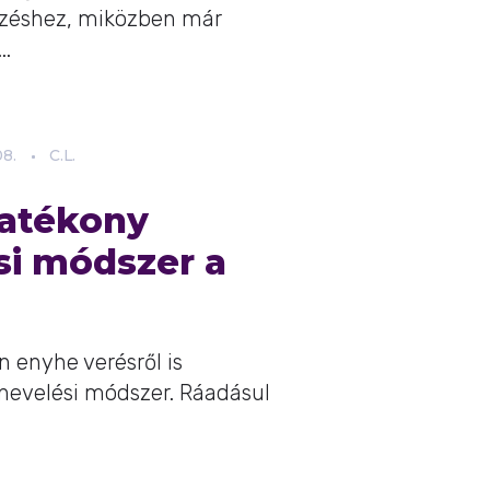
ezéshez, miközben már
..
08.
C.L.
hatékony
i módszer a
n enyhe verésről is
nevelési módszer. Ráadásul