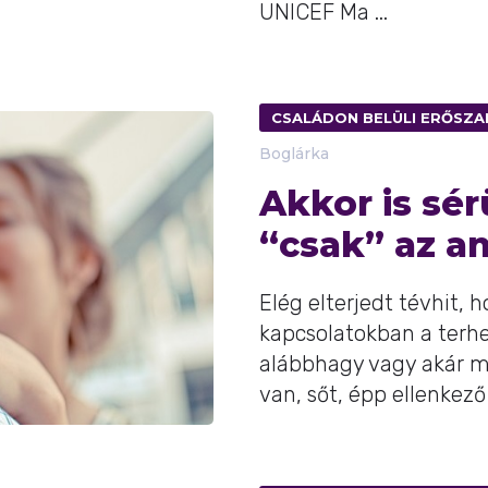
UNICEF Ma ...
CSALÁDON BELÜLI ERŐSZA
Boglárka
Akkor is sér
“csak” az an
Elég elterjedt tévhit,
kapcsolatokban a terh
alábbhagy vagy akár m
van, sőt, épp ellenkező .