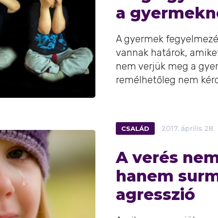
a gyermekn
A gyermek fegyelmezé
vannak határok, amike
nem verjük meg a gye
remélhetőleg nem kérdé
CSALÁD
2017.
április
28.
A verés nem
hanem surm
agresszió