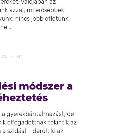
ereket, valójában az
lünk azzal, mi erősebbek
ünk, nincs jobb ötletünk,
e ...
r
21.
MTI
ési módszer a
 éheztetés
k a gyerekbántalmazást, de
k elfogadottnak tekintik az
s a szidást - derült ki az