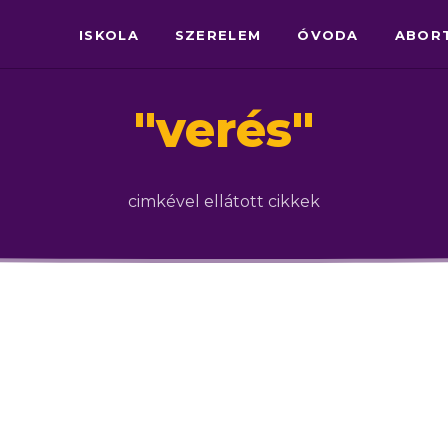
ISKOLA
SZERELEM
ÓVODA
ABOR
"
verés
"
cimkével ellátott cikkek