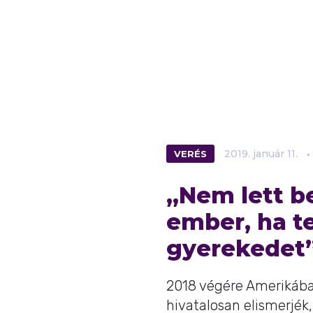
VERÉS
2019.
január
11.
„Nem lett b
ember, ha te
gyerekedet
2018 végére Amerikában
hivatalosan elismerjék