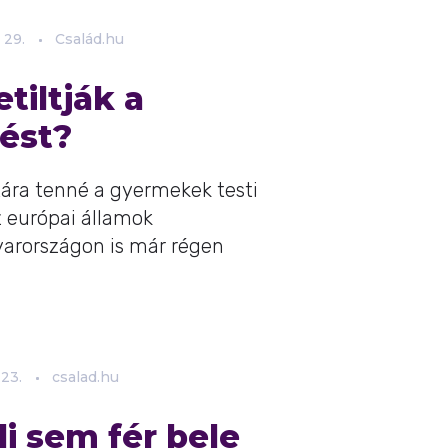
29.
Család.hu
etiltják a
ést?
stára tenné a gyermekek testi
z európai államok
yarországon is már régen
23.
csalad.hu
i sem fér bele