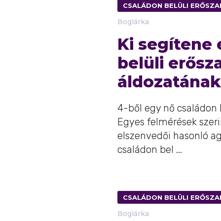
CSALÁDON BELÜLI ERŐSZA
Boglárka
Ki segítene
belüli erősz
áldozatának
4-ből egy nő családon b
Egyes felmérések szerin
elszenvedői hasonló ag
családon bel ...
CSALÁDON BELÜLI ERŐSZA
Boglárka