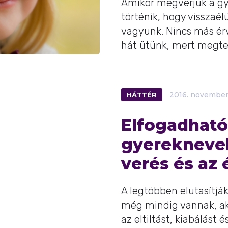
Amikor megverjük a gy
történik, hogy visszaé
vagyunk. Nincs más érv
hát ütünk, mert megteh
HÁTTÉR
2016.
novembe
Elfogadható
gyereknevel
verés és az
A legtöbben elutasítjá
még mindig vannak, aki
az eltiltást, kiabálást é