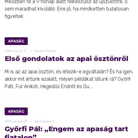
Miközben te a 9 hónap alatt felkészülsz az újszülöttre, ő
sem maradhat kívülálló. Erre jó, ha mindketten tudatosan
figyeltek.
APASÁG
2013.
június
11.
Paulik András
Első gondolatok az apai ösztönről
Mi is az az apai ösztön, és létezik-e egyáltalán? És ha igen,
akkor mit értünk ezalatt, milyen példákat látunk rá? Győrfi
Pált, Für Anikót, Hegedűs Endrét és Gu ...
APASÁG
2013.
június
07.
bencze.aron
Győrfi Pál: „Engem az apaság tart
fiatalon”