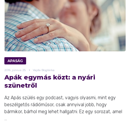
APASÁG
2016.
június
25.
Vajda Boglárka
Apák egymás közt: a nyári
szünetről
Az Apás szülés egy podcast, vagyis olyasmi, mint egy
beszélgetős rádióműsor, csak annyival jobb, hogy
bármikor, bárhol meg lehet hallgatni. Ez egy sorozat, amel
...