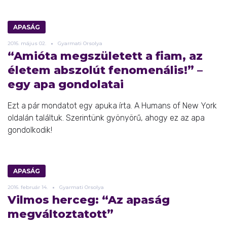
APASÁG
2016.
május
02.
Gyarmati Orsolya
“Amióta megszületett a fiam, az
életem abszolút fenomenális!” –
egy apa gondolatai
Ezt a pár mondatot egy apuka írta. A Humans of New York
oldalán találtuk. Szerintünk gyönyörű, ahogy ez az apa
gondolkodik!
APASÁG
2016.
február
14.
Gyarmati Orsolya
Vilmos herceg: “Az apaság
megváltoztatott”