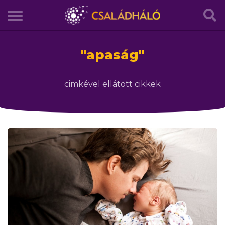
"
apaság
"
cimkével ellátott cikkek