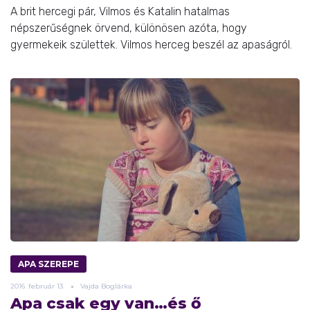
A brit hercegi pár, Vilmos és Katalin hatalmas
népszerűségnek örvend, különösen azóta, hogy
gyermekeik születtek. Vilmos herceg beszél az apaságról.
APA SZEREPE
2016.
február
13.
Vajda Boglárka
Apa csak egy van…és ő