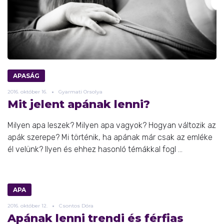
APASÁG
2016.
október
16.
Gyarmati Orsolya
Mit jelent apának lenni?
Milyen apa leszek? Milyen apa vagyok? Hogyan változik az
apák szerepe? Mi történik, ha apának már csak az emléke
él velünk? Ilyen és ehhez hasonló témákkal fogl ...
APA
2016.
október
12.
Csontos Dóra
Apának lenni trendi és férfias