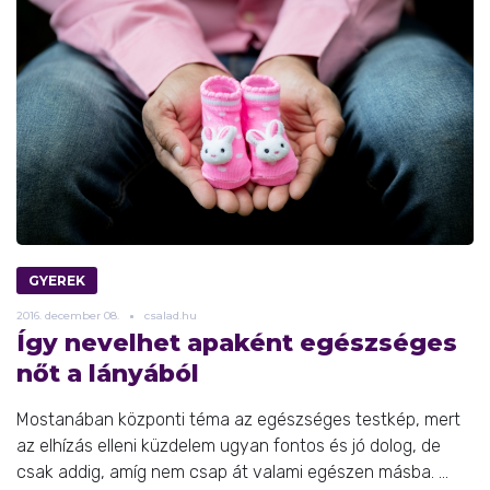
GYEREK
2016.
december
08.
csalad.hu
Így nevelhet apaként egészséges
nőt a lányából
Mostanában központi téma az egészséges testkép, mert
az elhízás elleni küzdelem ugyan fontos és jó dolog, de
csak addig, amíg nem csap át valami egészen másba. ...