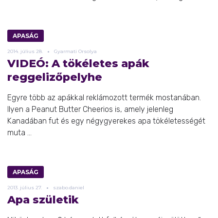
APASÁG
2014.
július
28.
Gyarmati Orsolya
VIDEÓ: A tökéletes apák
reggelizőpelyhe
Egyre több az apákkal reklámozott termék mostanában.
Ilyen a Peanut Butter Cheerios is, amely jelenleg
Kanadában fut és egy négygyerekes apa tökéletességét
muta ...
APASÁG
2013.
július
27.
szabo.daniel
Apa születik