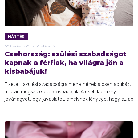
HÁTTÉR
2017.
március
01.
Családháló
Csehország: szülési szabadságot
kapnak a férfiak, ha világra jön a
kisbabájuk!
Fizetett szülési szabadságra mehetnének a cseh apukák,
miután megszületett a kisbabájuk. A cseh kormány
jóváhagyott egy javaslatot, amelynek lényege, hogy az ap
...