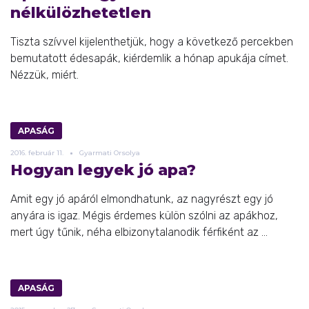
nélkülözhetetlen
Tiszta szívvel kijelenthetjük, hogy a következő percekben
bemutatott édesapák, kiérdemlik a hónap apukája címet.
Nézzük, miért.
APASÁG
2016.
február
11.
Gyarmati Orsolya
Hogyan legyek jó apa?
Amit egy jó apáról elmondhatunk, az nagyrészt egy jó
anyára is igaz. Mégis érdemes külön szólni az apákhoz,
mert úgy tűnik, néha elbizonytalanodik férfiként az ...
APASÁG