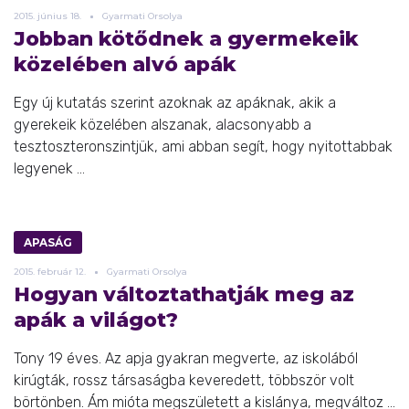
2015.
június
18.
Gyarmati Orsolya
Jobban kötődnek a gyermekeik
közelében alvó apák
Egy új kutatás szerint azoknak az apáknak, akik a
gyerekeik közelében alszanak, alacsonyabb a
tesztoszteronszintjük, ami abban segít, hogy nyitottabbak
legyenek ...
APASÁG
2015.
február
12.
Gyarmati Orsolya
Hogyan változtathatják meg az
apák a világot?
Tony 19 éves. Az apja gyakran megverte, az iskolából
kirúgták, rossz társaságba keveredett, többször volt
börtönben. Ám mióta megszületett a kislánya, megváltoz ...