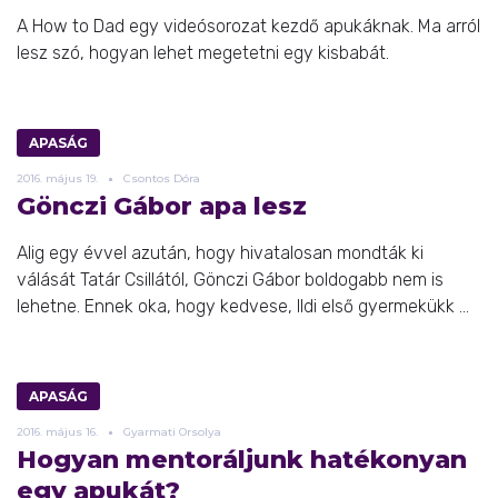
A How to Dad egy videósorozat kezdő apukáknak. Ma arról
lesz szó, hogyan lehet megetetni egy kisbabát.
APASÁG
2016.
május
19.
Csontos Dóra
Gönczi Gábor apa lesz
Alig egy évvel azután, hogy hivatalosan mondták ki
válását Tatár Csillától, Gönczi Gábor boldogabb nem is
lehetne. Ennek oka, hogy kedvese, Ildi első gyermekükk ...
APASÁG
2016.
május
16.
Gyarmati Orsolya
Hogyan mentoráljunk hatékonyan
egy apukát?