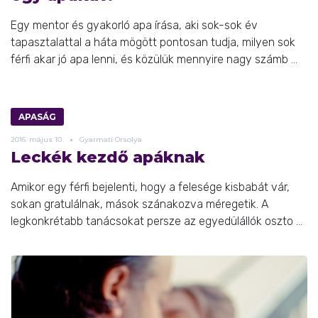
Egy mentor és gyakorló apa írása, aki sok-sok év
tapasztalattal a háta mögött pontosan tudja, milyen sok
férfi akar jó apa lenni, és közülük mennyire nagy számb ...
APASÁG
2016.
május
10.
Gyarmati Orsolya
Leckék kezdő apáknak
Amikor egy férfi bejelenti, hogy a felesége kisbabát vár,
sokan gratulálnak, mások szánakozva méregetik. A
legkonkrétabb tanácsokat persze az egyedülállók oszto ...