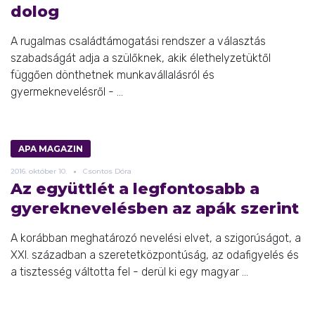
dolog
A rugalmas családtámogatási rendszer a választás
szabadságát adja a szülőknek, akik élethelyzetüktől
függően dönthetnek munkavállalásról és
gyermeknevelésről - ...
APA MAGAZIN
2016.
október
10.
Csontos Dóra
Az együttlét a legfontosabb a
gyereknevelésben az apák szerint
A korábban meghatározó nevelési elvet, a szigorúságot, a
XXI. században a szeretetközpontúság, az odafigyelés és
a tisztesség váltotta fel - derül ki egy magyar ...