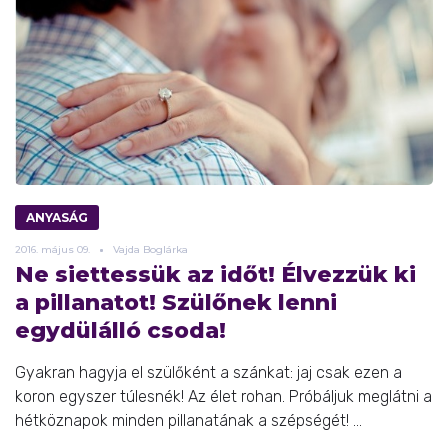
ANYASÁG
2016.
május
09.
Vajda Boglárka
Ne siettessük az időt! Élvezzük ki
a pillanatot! Szülőnek lenni
egydülálló csoda!
Gyakran hagyja el szülőként a szánkat: jaj csak ezen a
koron egyszer túlesnék! Az élet rohan. Próbáljuk meglátni a
hétköznapok minden pillanatának a szépségét! ...