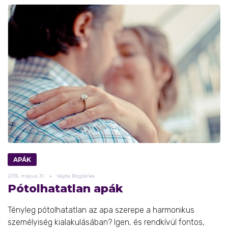
APÁK
2016.
május
31.
Vajda Boglárka
Pótolhatatlan apák
Tényleg pótolhatatlan az apa szerepe a harmonikus
személyiség kialakulásában? Igen, és rendkívül fontos,