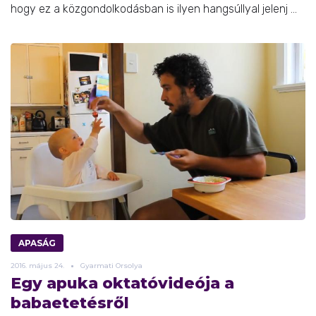
hogy ez a közgondolkodásban is ilyen hangsúllyal jelenj ...
APASÁG
2016.
május
24.
Gyarmati Orsolya
Egy apuka oktatóvideója a
babaetetésről