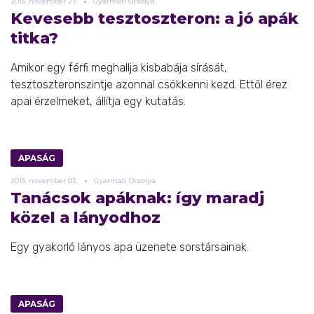
2015.
november
27.
Gyarmati Orsolya
Kevesebb tesztoszteron: a jó apák
titka?
Amikor egy férfi meghallja kisbabája sírását,
tesztoszteronszintje azonnal csökkenni kezd. Ettől érez
apai érzelmeket, állítja egy kutatás.
APASÁG
2015.
november
02.
Gyarmati Orsolya
Tanácsok apáknak: így maradj
közel a lányodhoz
Egy gyakorló lányos apa üzenete sorstársainak.
APASÁG