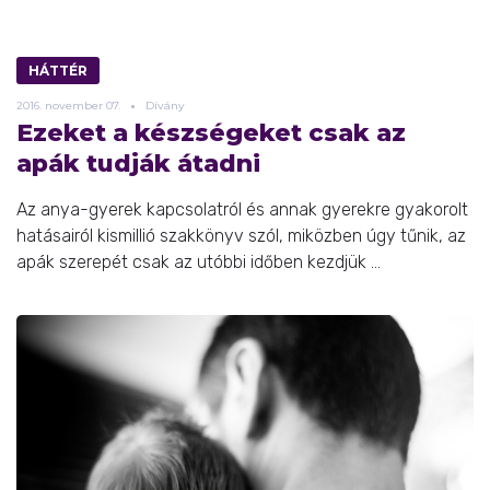
HÁTTÉR
2016.
november
07.
Dívány
Ezeket a készségeket csak az
apák tudják átadni
Az anya-gyerek kapcsolatról és annak gyerekre gyakorolt
hatásairól kismillió szakkönyv szól, miközben úgy tűnik, az
apák szerepét csak az utóbbi időben kezdjük ...