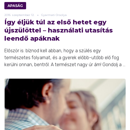
APASÁG
2016.
szeptember
12.
Gyarmati Orsolya
Így éljük túl az első hetet egy
újszülöttel – használati utasítás
leendő apáknak
Először is: bíznod kell abban, hogy a szülés egy
természetes folyamat, és a gyerek előbb-utóbb elő fog
kerülni onnan, bentről. A természet nagy úr ám! Gondolj a ...