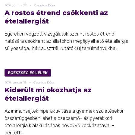
2016.
június
22.
Csontos Dóra
A rostos étrend csökkenti az
ételallergiát
Egereken végzett vizsgálatok szerint rostos étrend
hatására csökkent az állatokon megfigyelhető ételallergia
súlyossága, írják ausztrál kutatók új tanulmányukba ...
EGÉSZSÉG ÉS LÉLEK
2016.
január
15.
Csontos Dóra
Kiderült mi okozhatja az
ételallergiát
Az immunsejtek hiperaktivitása a gyermek születésekor
összefüggésben lehet a csecsemő- és gyerekkori
ételallergia kialakulásának növekvő kockázatával –
derített ...