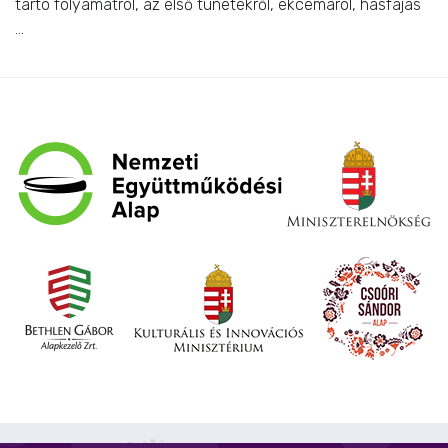
tartó folyamatról, az első tünetekről, ekcémáról, hasfájás
...