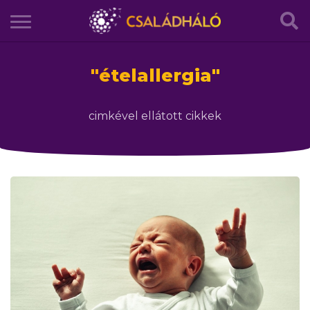
"
ételallergia
"
cimkével ellátott cikkek