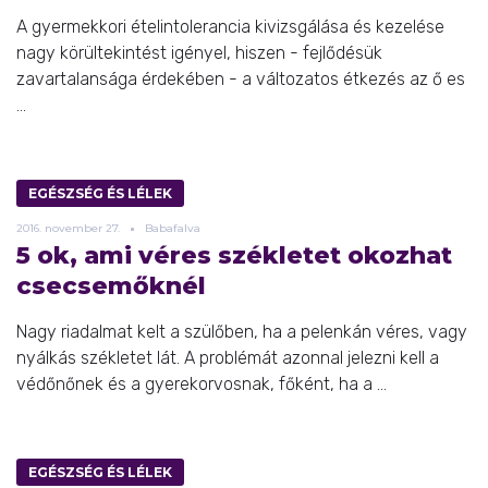
A gyermekkori ételintolerancia kivizsgálása és kezelése
nagy körültekintést igényel, hiszen - fejlődésük
zavartalansága érdekében - a változatos étkezés az ő es
...
EGÉSZSÉG ÉS LÉLEK
2016.
november
27.
Babafalva
5 ok, ami véres székletet okozhat
csecsemőknél
Nagy riadalmat kelt a szülőben, ha a pelenkán véres, vagy
nyálkás székletet lát. A problémát azonnal jelezni kell a
védőnőnek és a gyerekorvosnak, főként, ha a ...
EGÉSZSÉG ÉS LÉLEK