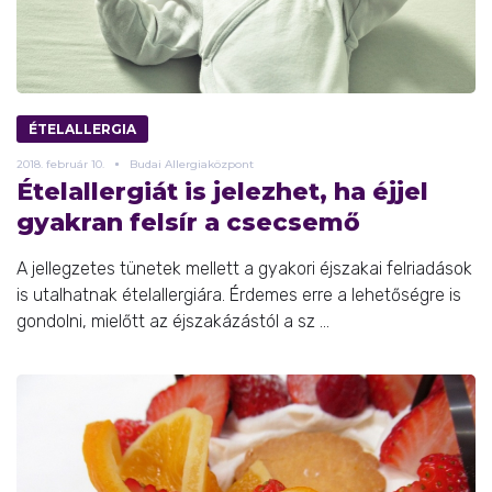
ÉTELALLERGIA
2018.
február
10.
Budai Allergiaközpont
Ételallergiát is jelezhet, ha éjjel
gyakran felsír a csecsemő
A jellegzetes tünetek mellett a gyakori éjszakai felriadások
is utalhatnak ételallergiára. Érdemes erre a lehetőségre is
gondolni, mielőtt az éjszakázástól a sz ...