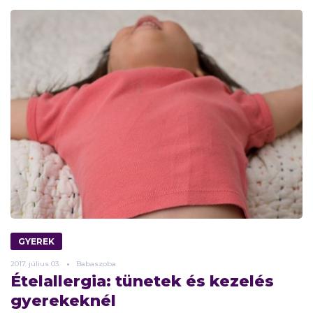
GYEREK
2017.
július
03.
Babaszoba
Ételallergia: tünetek és kezelés
gyerekeknél