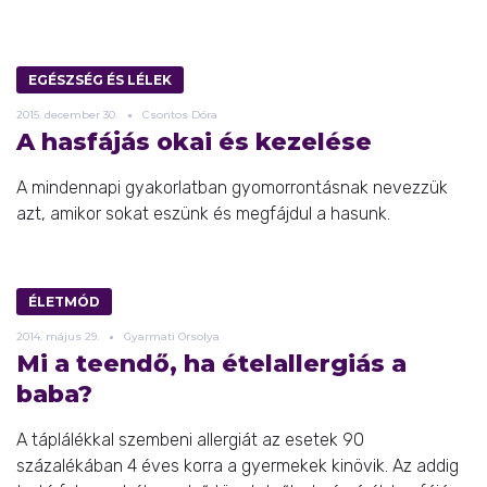
EGÉSZSÉG ÉS LÉLEK
2015.
december
30.
Csontos Dóra
A hasfájás okai és kezelése
A mindennapi gyakorlatban gyomorrontásnak nevezzük
azt, amikor sokat eszünk és megfájdul a hasunk.
ÉLETMÓD
2014.
május
29.
Gyarmati Orsolya
Mi a teendő, ha ételallergiás a
baba?
A táplálékkal szembeni allergiát az esetek 90
százalékában 4 éves korra a gyermekek kinövik. Az addig