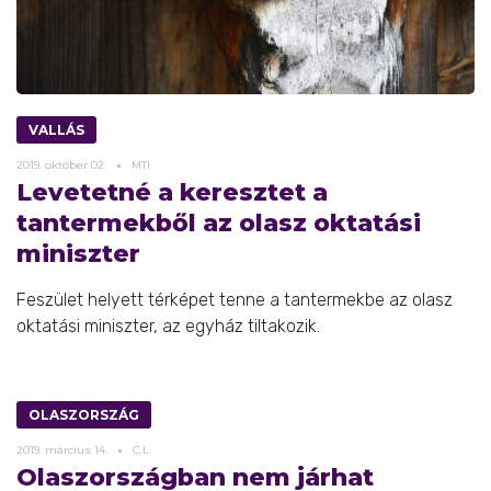
VALLÁS
2019.
október
02.
MTI
Levetetné a keresztet a
tantermekből az olasz oktatási
miniszter
Feszület helyett térképet tenne a tantermekbe az olasz
oktatási miniszter, az egyház tiltakozik.
OLASZORSZÁG
2019.
március
14.
C.L.
Olaszországban nem járhat