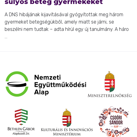
súlyos beteg gyermekeket
A DNS hibájának kijavításával gyógyítottak meg három
gyermeket betegségükből, amely miatt se járni, se
beszélni nem tudtak – adta hírül egy új tanulmány. A háro
...