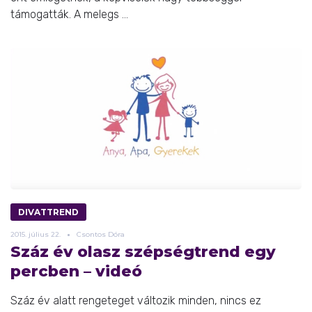
támogatták. A melegs ...
DIVATTREND
2015.
július
22.
Csontos Dóra
Száz év olasz szépségtrend egy
percben – videó
Száz év alatt rengeteget változik minden, nincs ez