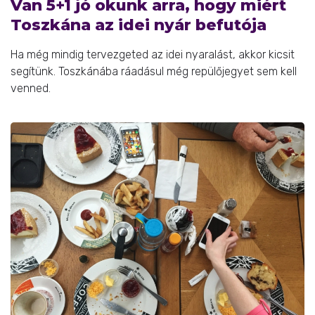
Van 5+1 jó okunk arra, hogy miért
Toszkána az idei nyár befutója
Ha még mindig tervezgeted az idei nyaralást, akkor kicsit
segítünk. Toszkánába ráadásul még repülőjegyet sem kell
venned.