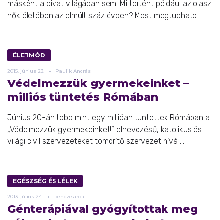
másként a divat világában sem. Mi történt például az olasz
nők életében az elmúlt száz évben? Most megtudhato ...
ÉLETMÓD
2015.
június
23.
Paulik András
Védelmezzük gyermekeinket –
milliós tüntetés Rómában
Június 20-án több mint egy millióan tüntettek Rómában a
„Védelmezzük gyermekeinket!” elnevezésű, katolikus és
világi civil szervezeteket tömörítő szervezet hívá ...
EGÉSZSÉG ÉS LÉLEK
2013.
július
24.
bencze.aron
Génterápiával gyógyítottak meg