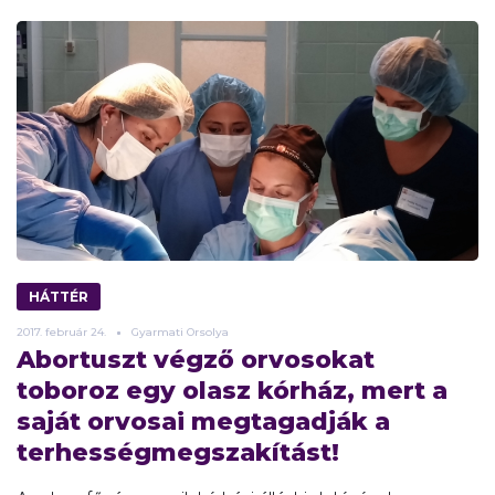
HÁTTÉR
2017.
február
24.
Gyarmati Orsolya
Abortuszt végző orvosokat
toboroz egy olasz kórház, mert a
saját orvosai megtagadják a
terhességmegszakítást!