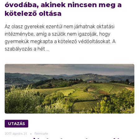
óvodába, akinek nincsen meg a
kötelező oltása
Az olasz gyerekek ezentúl nem járhatnak oktatási
intézménybe, amíg a szülők nem igazolják, hogy
gyermekük megkapta a kötelező védőoltásokat. A
szabályozás a hét ...
UTAZÁS
2017.
április
21.
Femcafe