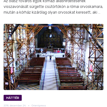
Az olasz főváros egyik kórházi álláshirdetésének
visszavonását sürgette csütörtökön a római orvoskamara,
miután a kórház kizárólag olyan orvosokat keresett, aki ...
HÁTTÉR
2016.
december
24.
Orientpress