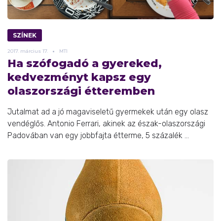
SZÍNEK
2017.
március
17.
MTI
Ha szófogadó a gyereked,
kedvezményt kapsz egy
olaszországi étteremben
Jutalmat ad a jó magaviseletű gyermekek után egy olasz
vendéglős. Antonio Ferrari, akinek az észak-olaszországi
Padovában van egy jobbfajta étterme, 5 százalék ...