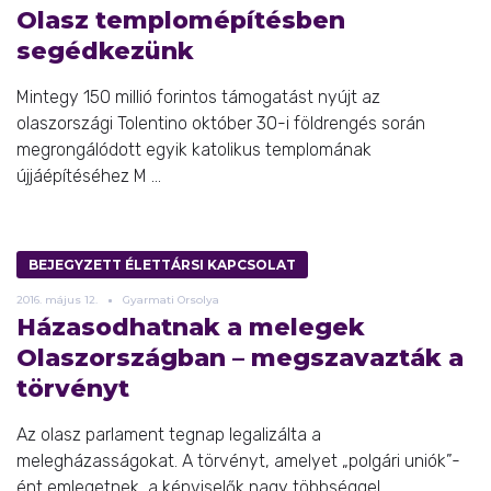
Olasz templomépítésben
segédkezünk
Mintegy 150 millió forintos támogatást nyújt az
olaszországi Tolentino október 30-i földrengés során
megrongálódott egyik katolikus templomának
újjáépítéséhez M ...
BEJEGYZETT ÉLETTÁRSI KAPCSOLAT
2016.
május
12.
Gyarmati Orsolya
Házasodhatnak a melegek
Olaszországban – megszavazták a
törvényt
Az olasz parlament tegnap legalizálta a
melegházasságokat. A törvényt, amelyet „polgári uniók”-
ént emlegetnek, a képviselők nagy többséggel