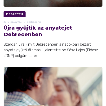
DEBRECEN
2014.
január
06.
szabo.daniel
Újra gyűjtik az anyatejet
Debrecenben
Szerdán újra kinyit Debrecenben a napokban bezárt
anyatejgyűjtő állomás - jelentette be Kósa Lajos (Fidesz-
KDNP) polgármester.