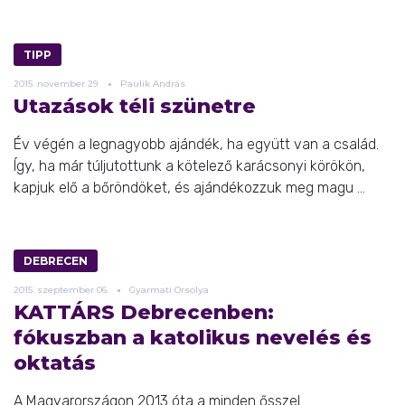
TIPP
2015.
november
29.
Paulik András
Utazások téli szünetre
Év végén a legnagyobb ajándék, ha együtt van a család.
Így, ha már túljutottunk a kötelező karácsonyi körökön,
kapjuk elő a bőröndöket, és ajándékozzuk meg magu ...
DEBRECEN
2015.
szeptember
06.
Gyarmati Orsolya
KATTÁRS Debrecenben:
fókuszban a katolikus nevelés és
oktatás
A Magyarországon 2013 óta a minden ősszel