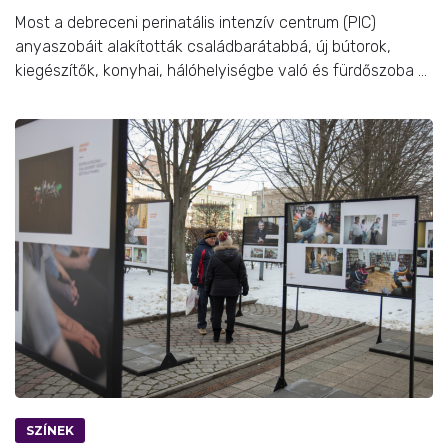
Most a debreceni perinatális intenzív centrum (PIC)
anyaszobáit alakították családbarátabbá, új bútorok,
kiegészítők, konyhai, hálóhelyiségbe való és fürdőszoba ...
SZÍNEK