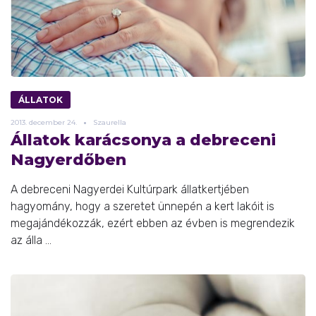
ÁLLATOK
2013.
december
24.
Szaurella
Állatok karácsonya a debreceni
Nagyerdőben
A debreceni Nagyerdei Kultúrpark állatkertjében
hagyomány, hogy a szeretet ünnepén a kert lakóit is
megajándékozzák, ezért ebben az évben is megrendezik
az álla ...