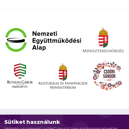
Sütiket használunk
Weboldalunk cookie-kat („sütiket”) használ, hogy a biztonságos böngészés