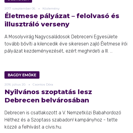
2017.
szeptember
06.
Közlemény
Életmese pályázat – felolvasó és
illusztráló verseny
A Mosolyvirág Nagycsaládosok Debreceni Egyesülete
tovább bővíti a kilencedik éve sikeresen zajló Életmese írói
pályázat kezdeményezését, ezért meghirdeti a III. ...
BAGDY EMŐKE
2016.
július
20.
Csontos Dóra
Nyilvános szoptatás lesz
Debrecen belvárosában
Debrecen is csatlakozott a V. Nemzetközi Babahordozó
Héthez és a Szoptass szabadon! kampányhoz - tette
közzé a felhívást a cívis.hu.