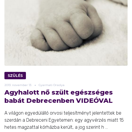
SZÜLÉS
2013.
november
13.
Gyarmati Orsolya
Agyhalott nő szült egészséges
babát Debrecenben VIDEÓVAL
A világon egyedülálló orvosi teljesítményt jelentettek be
szerdán a Debreceni Egyetemen: egy agyvérzés miatt 15
hetes magzattal kórházba került, a jog szerint h ...