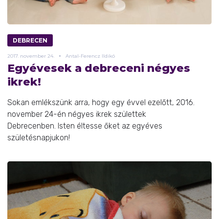
DEBRECEN
2017.
november
24.
Antal-Ferencz Ildikó
Egyévesek a debreceni négyes
ikrek!
Sokan emlékszünk arra, hogy egy évvel ezelőtt, 2016.
november 24-én négyes ikrek születtek
Debrecenben. Isten éltesse őket az egyéves
születésnapjukon!