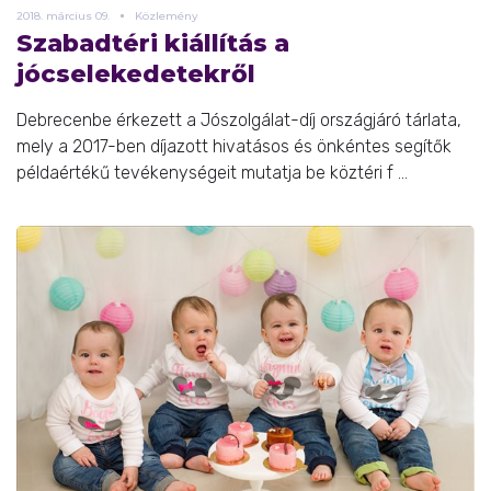
2018.
március
09.
Közlemény
Szabadtéri kiállítás a
jócselekedetekről
Debrecenbe érkezett a Jószolgálat-díj országjáró tárlata,
mely a 2017-ben díjazott hivatásos és önkéntes segítők
példaértékű tevékenységeit mutatja be köztéri f ...