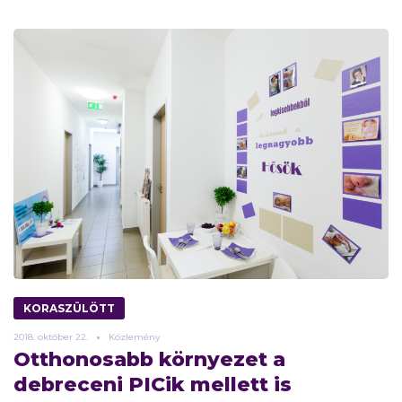
KORASZÜLÖTT
2018.
október
22.
Közlemény
Otthonosabb környezet a
debreceni PICik mellett is