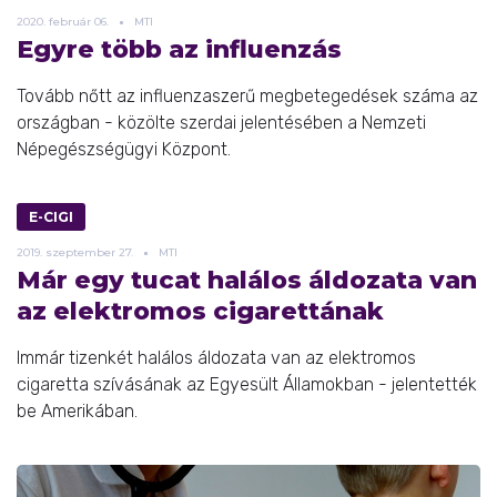
2020.
február
06.
MTI
Egyre több az influenzás
Tovább nőtt az influenzaszerű megbetegedések száma az
országban - közölte szerdai jelentésében a Nemzeti
Népegészségügyi Központ.
E-CIGI
2019.
szeptember
27.
MTI
Már egy tucat halálos áldozata van
az elektromos cigarettának
Immár tizenkét halálos áldozata van az elektromos
cigaretta szívásának az Egyesült Államokban - jelentették
be Amerikában.