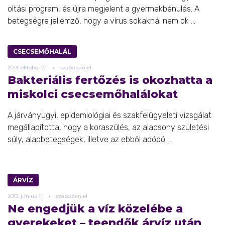
oltási program, és újra megjelent a gyermekbénulás. A
betegségre jellemző, hogy a vírus sokaknál nem ok ...
CSECSEMŐHALÁL
2013.
október
21.
szabo.daniel
Bakteriális fertőzés is okozhatta a
miskolci csecsemőhalálokat
A járványügyi, epidemiológiai és szakfelügyeleti vizsgálat
megállapította, hogy a koraszülés, az alacsony születési
súly, alapbetegségek, illetve az ebből adódó ...
ÁRVÍZ
2013.
június
11.
szabo.daniel
Ne engedjük a víz közelébe a
gyerekeket – teendők árvíz után