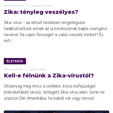
2016.
február
04.
Gyarmati Orsolya
Zika: tényleg veszélyes?
Zika-vírus – az elmúlt hetekben rengetegszer
találkozhattunk ennek az új kórokozónak baljós csengésű
nevével. De vajon fenyeget-e valós veszély minket? És
mit l ...
ÉLETMÓD
2016.
január
30.
Csontos Dóra
Kell-e félnünk a Zika-vírustól?
Oltóanyag még nincs a vetélést, kóros kisfejűséget
(mikrokefáliát) okozó, rettegett Zika-vírus ellen. Senki ne
utazzon Dél-Amerikába, ha babát vár vagy tervez! ...