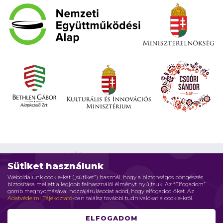
Sütiket használunk
Weboldalunk cookie-kat („sütiket”) használ, hogy a biztonságos böngészés
biztosítása mellett a legjobb felhasználói élményt nyújtsuk. Az “Elfogadom”
Impresszum
Adatvédelmi elvek
Jogi nyilatkozat
gomb megnyomásával hozzájárulásodat adod, hogy elfogadod őket. Az
Adatvédelmi Tájékoztató
-ban találsz további tudnivalókat a cookie-król.
Szerzői jog © 2026 Családháló Alapítvány - Minden jog fenntartva
ELFOGADOM