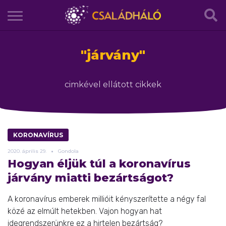
"
járvány
"
cimkével ellátott cikkek
KORONAVÍRUS
2020.
április
29.
Gondola
Hogyan éljük túl a koronavírus
járvány miatti bezártságot?
A koronavírus emberek millióit kényszerítette a négy fal
közé az elmúlt hetekben. Vajon hogyan hat
idegrendszerünkre ez a hirtelen bezártság?