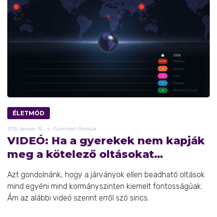
ÉLETMÓD
2015.
január
15.
Gyarmati Orsolya
VIDEÓ: Ha a gyerekek nem kapják
meg a kötelező oltásokat…
Azt gondolnánk, hogy a járványok ellen beadható oltások
mind egyéni mind kormányszinten kiemelt fontosságúak.
Ám az alábbi videó szerint erről szó sincs.