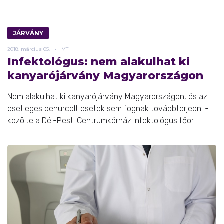
JÁRVÁNY
2018.
március
05.
MTI
Infektológus: nem alakulhat ki
kanyarójárvány Magyarországon
Nem alakulhat ki kanyarójárvány Magyarországon, és az
esetleges behurcolt esetek sem fognak továbbterjedni -
közölte a Dél-Pesti Centrumkórház infektológus főor ...