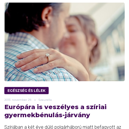
EGÉSZSÉG ÉS LÉLEK
2013.
november
29.
Szaurella
Európára is veszélyes a szíriai
gyermekbénulás-járvány
Szíriában a két éve dúló polgárháború miatt befagyott az