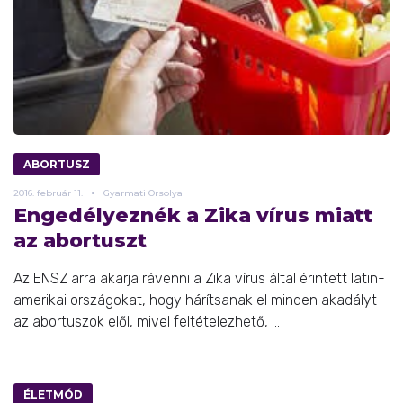
ABORTUSZ
2016.
február
11.
Gyarmati Orsolya
Engedélyeznék a Zika vírus miatt
az abortuszt
Az ENSZ arra akarja rávenni a Zika vírus által érintett latin-
amerikai országokat, hogy hárítsanak el minden akadályt
az abortuszok elől, mivel feltételezhető, ...
ÉLETMÓD