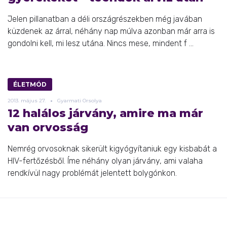
Jelen pillanatban a déli országrészekben még javában
küzdenek az árral, néhány nap múlva azonban már arra is
gondolni kell, mi lesz utána. Nincs mese, mindent f ...
ÉLETMÓD
2013.
május
27.
Gyarmati Orsolya
12 halálos járvány, amire ma már
van orvosság
Nemrég orvosoknak sikerült kigyógyítaniuk egy kisbabát a
HIV-fertőzésből. Íme néhány olyan járvány, ami valaha
rendkívül nagy problémát jelentett bolygónkon.