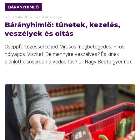
BÁRÁNYHIMLŐ
2016.
április
01.
Gyarmati Orsolya
Bárányhimlő: tünetek, kezelés,
veszélyek és oltás
Cseppfertőzéssel terjed. Vírusos megbetegedés. Piros,
hólyagos. Viszket. De mennyire veszélyes? És kinek
ajánlott elsősorban a védőoltás? Dr. Nagy Beáta gyermek
...