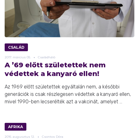
CSALÁD
2017.
március
05.
Családháló
A ’69 előtt születettek nem
védettek a kanyaró ellen!
Az 1969 előtt születettek egyáltalán nem, a későbbi
generációk is csak részlegesen védettek a kanyaró ellen,
mivel 1990-ben lecserélték azt a vakcinát, amelyet ...
AFRIKA
2016.
augusztus
12.
Csontos Dóra