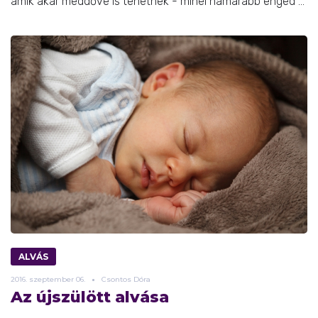
amik akár meddővé is tehetnek - minél hamarabb enged ...
ALVÁS
2016.
szeptember
06.
Csontos Dóra
Az újszülött alvása