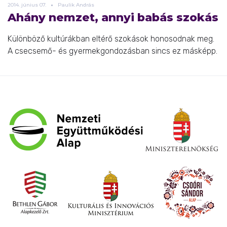
2014.
június
07.
Paulik András
Ahány nemzet, annyi babás szokás
Különböző kultúrákban eltérő szokások honosodnak meg.
A csecsemő- és gyermekgondozásban sincs ez másképp.