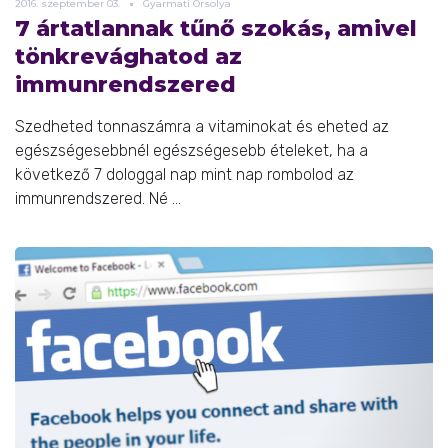
2016.
szeptember
03.
Gyarmati Orsolya
7 ártatlannak tűnő szokás, amivel
tönkrevághatod az
immunrendszered
Szedheted tonnaszámra a vitaminokat és eheted az
egészségesebbnél egészségesebb ételeket, ha a
következő 7 dologgal nap mint nap rombolod az
immunrendszered. Né ...