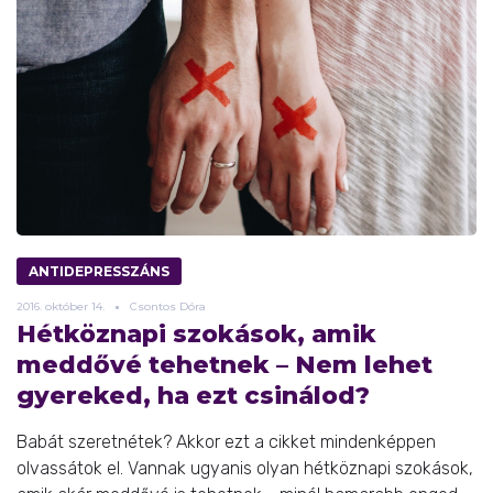
ANTIDEPRESSZÁNS
2016.
október
14.
Csontos Dóra
Hétköznapi szokások, amik
meddővé tehetnek – Nem lehet
gyereked, ha ezt csinálod?
Babát szeretnétek? Akkor ezt a cikket mindenképpen
olvassátok el. Vannak ugyanis olyan hétköznapi szokások,