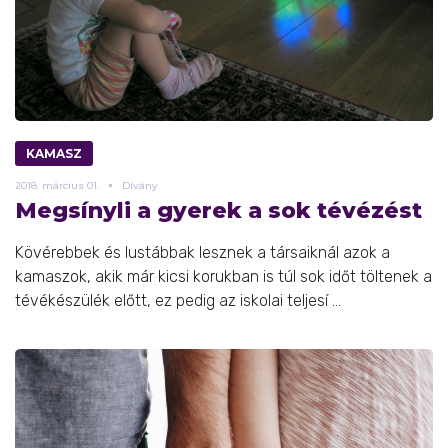
KAMASZ
2018.
március
01.
Dívány
Megsínyli a gyerek a sok tévézést
Kövérebbek és lustábbak lesznek a társaiknál azok a
kamaszok, akik már kicsi korukban is túl sok időt töltenek a
tévékészülék előtt, ez pedig az iskolai teljesí ...