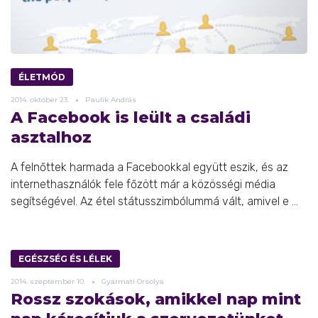
ÉLETMÓD
2014.
október
23.
Paulik András
A Facebook is leült a családi
asztalhoz
A felnőttek harmada a Facebookkal együtt eszik, és az
internethasználók fele főzött már a közösségi média
segítségével. Az étel státusszimbólummá vált, amivel e ...
EGÉSZSÉG ÉS LÉLEK
2014.
szeptember
10.
Gyarmati Orsolya
Rossz szokások, amikkel nap mint