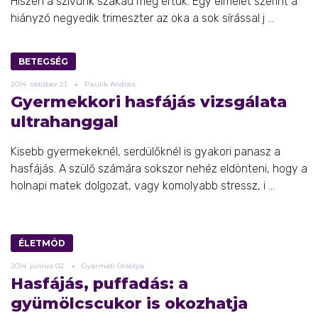
Hiszen a szívünk szakad meg értük. Egy elmélet szerint a
hiányzó negyedik trimeszter az oka a sok sírással j ...
BETEGSÉG
2014.
október
21.
Paulik András
Gyermekkori hasfájás vizsgálata
ultrahanggal
Kisebb gyermekeknél, serdülőknél is gyakori panasz a
hasfájás. A szülő számára sokszor nehéz eldönteni, hogy a
holnapi matek dolgozat, vagy komolyabb stressz, i ...
ÉLETMÓD
2014.
június
02.
Gyarmati Orsolya
Hasfájás, puffadás: a
gyümölcscukor is okozhatja