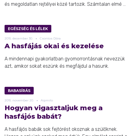
és megoldatlan rejtélyei közé tartozik. Számtalan elmé ...
EGÉSZSÉG ÉS LÉLEK
2015.
december
30.
Csontos Dóra
A hasfájás okai és kezelése
A mindennapi gyakorlatban gyomorrontásnak nevezzük
azt, amikor sokat eszünk és megfájdul a hasunk.
BABASÍRÁS
2015.
november
20.
Aipmilo
Hogyan vigasztaljuk meg a
hasfájós babát?
A hasfájós babák sok fejtörést okoznak a szülőknek.