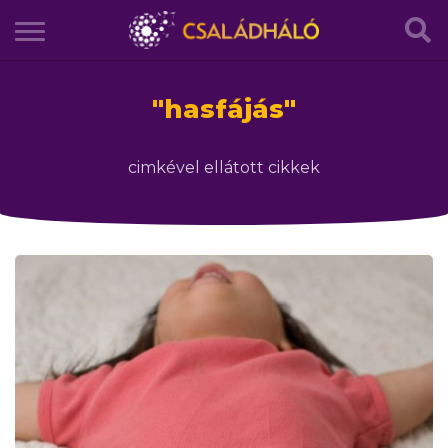
"
hasfájás
"
cimkével ellátott cikkek