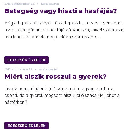
2013.
szeptember
23.
bencze.aron
Betegség vagy hiszti a hasfájás?
Még a tapasztalt anya - és a tapasztalt orvos - sem lehet
biztos a dolgában, ha hasfájásról van szó, mivel számtalan
oka lehet, és ennek megfelelően számtalan k ...
EGÉSZSÉG ÉS LÉLEK
2013.
augusztus
27.
szabo.daniel
Miért alszik rosszul a gyerek?
Hivatalosan mindent „jól” csinálunk, megvan a rutin, a
csend, de a gyerek mégsem alszik jól éjszaka? Mi lehet a
háttérben?
EGÉSZSÉG ÉS LÉLEK