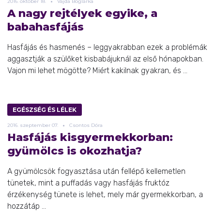
2016.
október
18.
Vajda Boglárka
A nagy rejtélyek egyike, a
babahasfájás
Hasfájás és hasmenés – leggyakrabban ezek a problémák
aggasztják a szülőket kisbabájuknál az első hónapokban.
Vajon mi lehet mögötte? Miért kakilnak gyakran, és ...
EGÉSZSÉG ÉS LÉLEK
2016.
szeptember
07.
Csontos Dóra
Hasfájás kisgyermekkorban:
gyümölcs is okozhatja?
A gyümölcsök fogyasztása után fellépő kellemetlen
tünetek, mint a puffadás vagy hasfájás fruktóz
érzékenység tünete is lehet, mely már gyermekkorban, a
hozzátáp ...