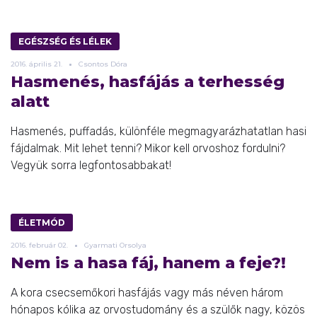
EGÉSZSÉG ÉS LÉLEK
2016.
április
21.
Csontos Dóra
Hasmenés, hasfájás a terhesség
alatt
Hasmenés, puffadás, különféle megmagyarázhatatlan hasi
fájdalmak. Mit lehet tenni? Mikor kell orvoshoz fordulni?
Vegyük sorra legfontosabbakat!
ÉLETMÓD
2016.
február
02.
Gyarmati Orsolya
Nem is a hasa fáj, hanem a feje?!
A kora csecsemőkori hasfájás vagy más néven három
hónapos kólika az orvostudomány és a szülők nagy, közös