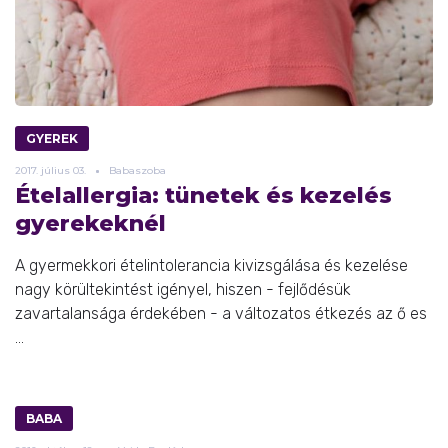
GYEREK
2017.
július
03.
Babaszoba
Ételallergia: tünetek és kezelés
gyerekeknél
A gyermekkori ételintolerancia kivizsgálása és kezelése
nagy körültekintést igényel, hiszen - fejlődésük
zavartalansága érdekében - a változatos étkezés az ő es
...
BABA