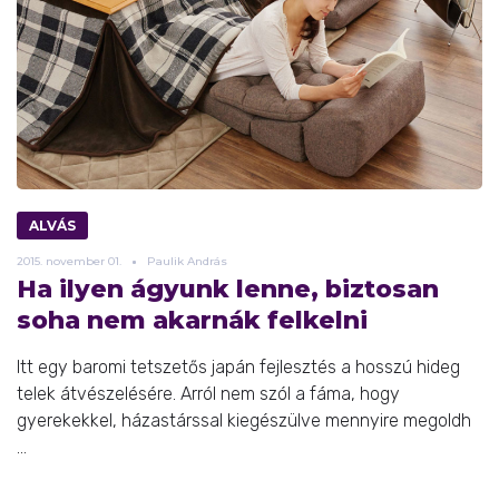
ALVÁS
2015.
november
01.
Paulik András
Ha ilyen ágyunk lenne, biztosan
soha nem akarnák felkelni
Itt egy baromi tetszetős japán fejlesztés a hosszú hideg
telek átvészelésére. Arról nem szól a fáma, hogy
gyerekekkel, házastárssal kiegészülve mennyire megoldh
...