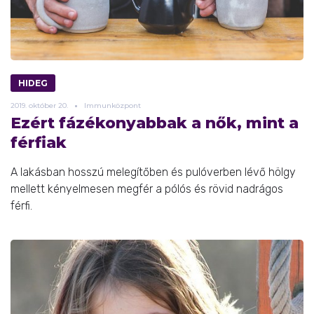
HIDEG
2019.
október
20.
Immunközpont
Ezért fázékonyabbak a nők, mint a
férfiak
A lakásban hosszú melegítőben és pulóverben lévő hölgy
mellett kényelmesen megfér a pólós és rövid nadrágos
férfi.