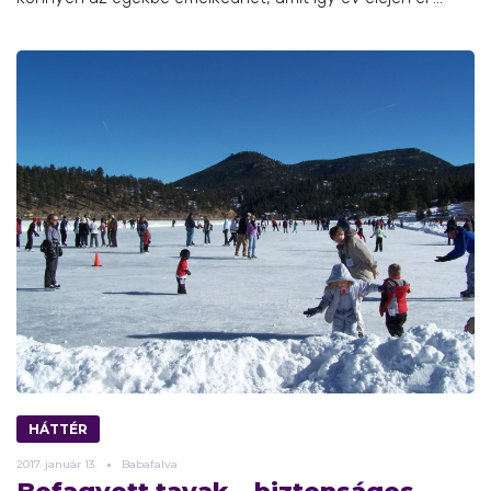
HÁTTÉR
2017.
január
13.
Babafalva