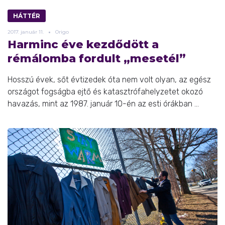
HÁTTÉR
2017.
január
11.
Origo
Harminc éve kezdődött a
rémálomba fordult „mesetél”
Hosszú évek, sőt évtizedek óta nem volt olyan, az egész
országot fogságba ejtő és katasztrófahelyzetet okozó
havazás, mint az 1987. január 10-én az esti órákban ...