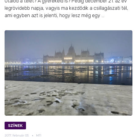
Utálod a telet? A gyerekeid is? Pedig december 21. az év
legrövidebb napja, vagyis ma kezdődik a csillagászati tél,
ami egyben azt is jelenti, hogy lesz még egy ...
SZÍNEK
2017.
február
03.
MTI