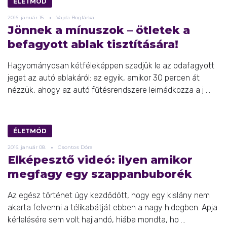
ÉLETMÓD
2016.
január
15.
Vajda Boglárka
Jönnek a mínuszok – ötletek a
befagyott ablak tisztítására!
Hagyományosan kétféleképpen szedjük le az odafagyott
jeget az autó ablakáról: az egyik, amikor 30 percen át
nézzük, ahogy az autó fűtésrendszere leimádkozza a j ...
ÉLETMÓD
2016.
január
08.
Csontos Dóra
Elképesztő videó: ilyen amikor
megfagy egy szappanbuborék
Az egész történet úgy kezdődött, hogy egy kislány nem
akarta felvenni a télikabátját ebben a nagy hidegben. Apja
kérlelésére sem volt hajlandó, hiába mondta, ho ...