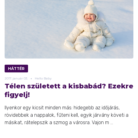
HÁTTÉR
2017.
január
03.
Hello Baby
Télen született a kisbabád? Ezekre
figyelj!
Ilyenkor egy kicsit minden más: hidegebb az időjárás,
rövidebbek a nappalok, fűteni kell, egyik járvány követi a
másikat, rátelepszik a szmog a városra. Vajon m ...