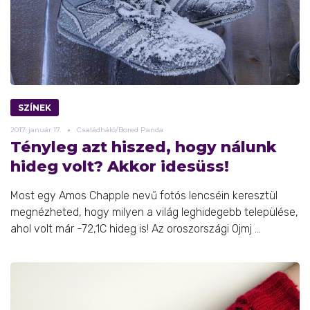
SZÍNEK
2017.
január
17.
Családháló/Bored Panda
Tényleg azt hiszed, hogy nálunk
hideg volt? Akkor idesüss!
Most egy Amos Chapple nevű fotós lencséin keresztül
megnézheted, hogy milyen a világ leghidegebb települése,
ahol volt már -72,1C hideg is! Az oroszországi Ojmj ...