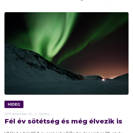
HIDEG
2017.
december
22.
Dívány
Fél év sötétség és még élvezik is