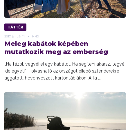
HÁTTÉR
2017.
január
11.
MNO
Meleg kabátok képében
mutatkozik meg az emberség
„Ha fázol, vegyél el egy kabátot. Ha segíteni akarsz, tegyél
ide egyet!” – olvasható az országot ellepő sztenderekre
aggatott, hevenyészett kartontáblákon. A fa ...