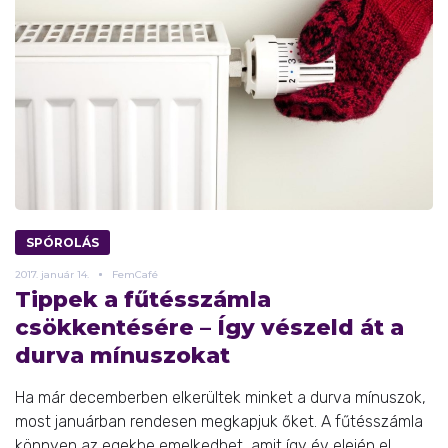
SPÓROLÁS
2017.
január
14.
FemCafé
Tippek a fűtésszámla
csökkentésére – Így vészeld át a
durva mínuszokat
Ha már decemberben elkerültek minket a durva mínuszok,
most januárban rendesen megkapjuk őket. A fűtésszámla
könnyen az egekbe emelkedhet, amit így év elején el ...