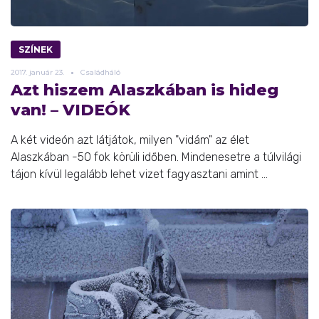
SZÍNEK
2017.
január
23.
Családháló
Azt hiszem Alaszkában is hideg
van! – VIDEÓK
A két videón azt látjátok, milyen "vidám" az élet
Alaszkában -50 fok körüli időben. Mindenesetre a túlvilági
tájon kívül legalább lehet vizet fagyasztani amint ...