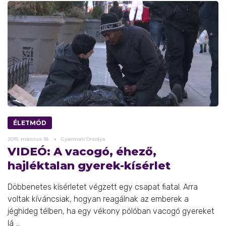
ÉLETMÓD
2015.
március
18.
Gyarmati Orsolya
VIDEÓ: A vacogó, éhező,
hajléktalan gyerek-kísérlet
Döbbenetes kísérletet végzett egy csapat fiatal. Arra
voltak kíváncsiak, hogyan reagálnak az emberek a
jéghideg télben, ha egy vékony pólóban vacogó gyereket
lá ...