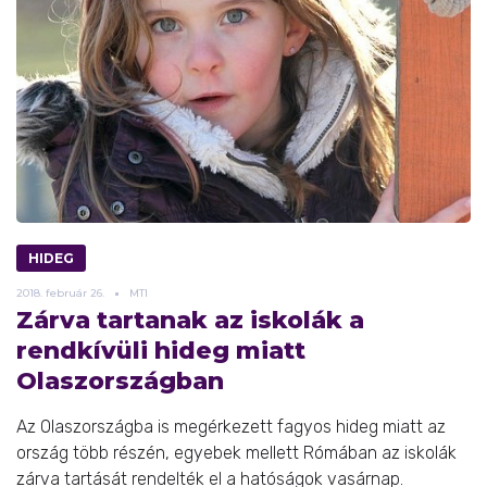
HIDEG
2018.
február
26.
MTI
Zárva tartanak az iskolák a
rendkívüli hideg miatt
Olaszországban
Az Olaszországba is megérkezett fagyos hideg miatt az
ország több részén, egyebek mellett Rómában az iskolák
zárva tartását rendelték el a hatóságok vasárnap.