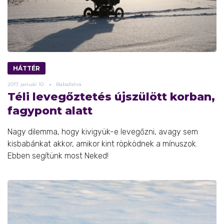
HÁTTÉR
2017.
január
10.
Babafalva
Téli levegőztetés újszülött korban,
fagypont alatt
Nagy dilemma, hogy kivigyük-e levegőzni, avagy sem
kisbabánkat akkor, amikor kint röpködnek a mínuszok.
Ebben segítünk most Neked!