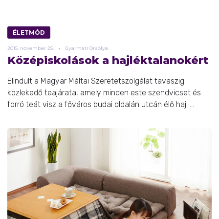
ÉLETMÓD
2015.
november
25.
Gyarmati Orsolya
Középiskolások a hajléktalanokért
Elindult a Magyar Máltai Szeretetszolgálat tavaszig
közlekedő teajárata, amely minden este szendvicset és
forró teát visz a főváros budai oldalán utcán élő hajl ...