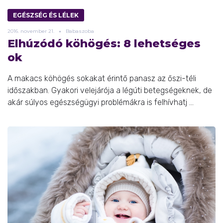
EGÉSZSÉG ÉS LÉLEK
2016.
november
21.
Babaszoba
Elhúzódó köhögés: 8 lehetséges
ok
A makacs köhögés sokakat érintő panasz az őszi-téli
időszakban. Gyakori velejárója a légúti betegségeknek, de
akár súlyos egészségügyi problémákra is felhívhatj ...