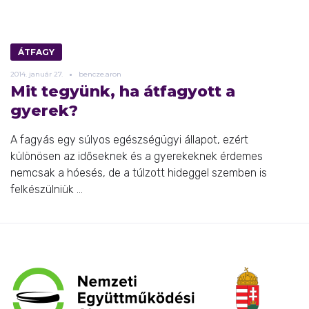
ÁTFAGY
2014.
január
27.
bencze.aron
Mit tegyünk, ha átfagyott a
gyerek?
A fagyás egy súlyos egészségügyi állapot, ezért
különösen az időseknek és a gyerekeknek érdemes
nemcsak a hóesés, de a túlzott hideggel szemben is
felkészülniük ...