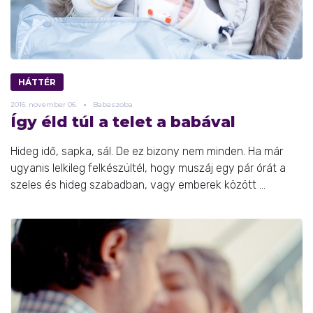
HÁTTÉR
2016.
november
06.
Babaszoba
Így éld túl a telet a babával
Hideg idő, sapka, sál. De ez bizony nem minden. Ha már
ugyanis lelkileg felkészültél, hogy muszáj egy pár órát a
szeles és hideg szabadban, vagy emberek között ...