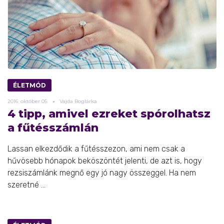
ÉLETMÓD
2016.
október
05.
Vajda Boglárka
4 tipp, amivel ezreket spórolhatsz
a fűtésszámlán
Lassan elkezdődik a fűtésszezon, ami nem csak a
hűvösebb hónapok beköszöntét jelenti, de azt is, hogy
rezsiszámlánk megnő egy jó nagy összeggel. Ha nem
szeretné ...