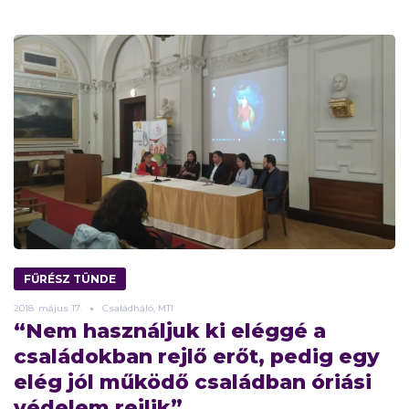
FŰRÉSZ TÜNDE
2018.
május
17.
Családháló, MTI
“Nem használjuk ki eléggé a
családokban rejlő erőt, pedig egy
elég jól működő családban óriási
védelem rejlik”