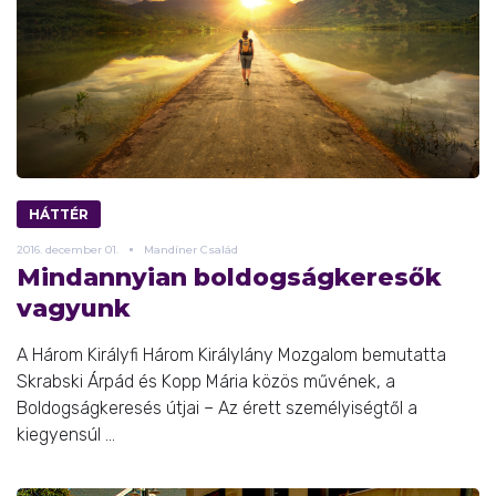
HÁTTÉR
2016.
december
01.
Mandíner Család
Mindannyian boldogságkeresők
vagyunk
A Három Királyfi Három Királylány Mozgalom bemutatta
Skrabski Árpád és Kopp Mária közös művének, a
Boldogságkeresés útjai – Az érett személyiségtől a
kiegyensúl ...