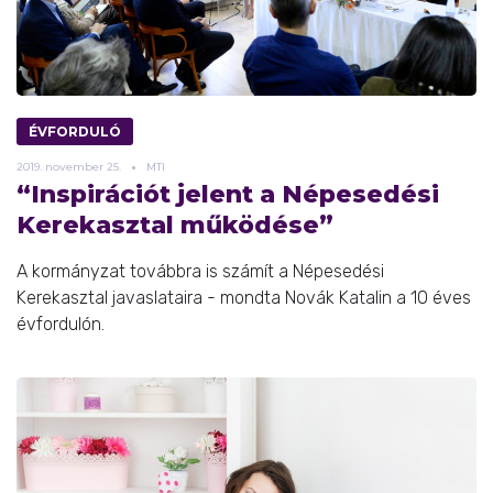
ÉVFORDULÓ
2019.
november
25.
MTI
“Inspirációt jelent a Népesedési
Kerekasztal működése”
A kormányzat továbbra is számít a Népesedési
Kerekasztal javaslataira - mondta Novák Katalin a 10 éves
évfordulón.