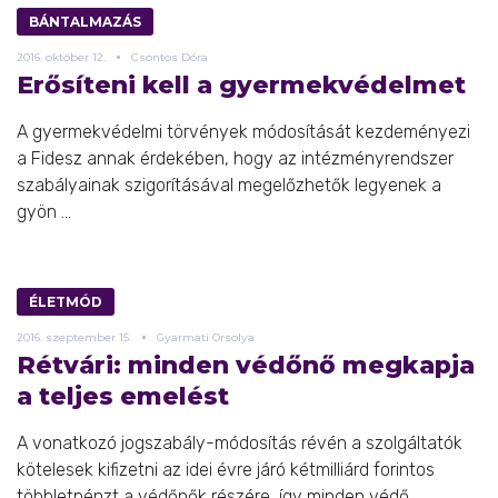
BÁNTALMAZÁS
2016.
október
12.
Csontos Dóra
Erősíteni kell a gyermekvédelmet
A gyermekvédelmi törvények módosítását kezdeményezi
a Fidesz annak érdekében, hogy az intézményrendszer
szabályainak szigorításával megelőzhetők legyenek a
gyön ...
ÉLETMÓD
2016.
szeptember
15.
Gyarmati Orsolya
Rétvári: minden védőnő megkapja
a teljes emelést
A vonatkozó jogszabály-módosítás révén a szolgáltatók
kötelesek kifizetni az idei évre járó kétmilliárd forintos
többletpénzt a védőnők részére, így minden védő ...