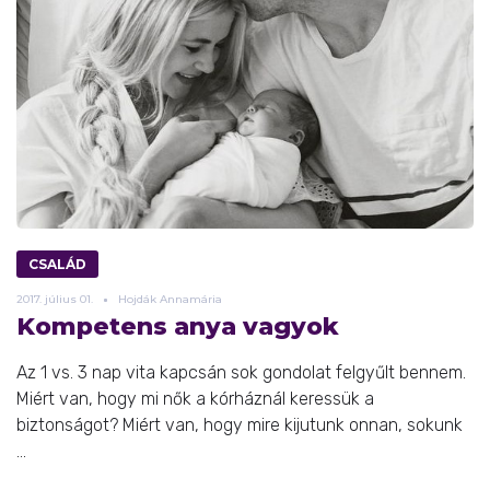
CSALÁD
2017.
július
01.
Hojdák Annamária
Kompetens anya vagyok
Az 1 vs. 3 nap vita kapcsán sok gondolat felgyűlt bennem.
Miért van, hogy mi nők a kórháznál keressük a
biztonságot? Miért van, hogy mire kijutunk onnan, sokunk
...