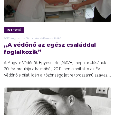
INTERJÚ
2017.
augusztus
08.
Antal-Ferencz Ildikó
„A védőnő az egész családdal
foglalkozik”
A Magyar Védőnők Egyesülete (MAVE) megalakulásának
20. évfordulója alkalmából, 2011-ben alapította az Év
Védőnője díjat. Idén a közönségdíjat rekordszámú szavaz ...