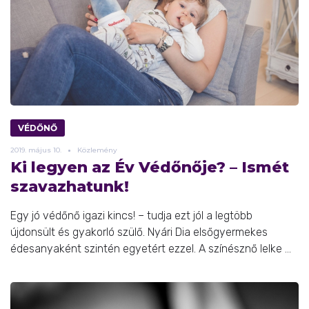
VÉDŐNŐ
2019.
május
10.
Közlemény
Ki legyen az Év Védőnője? – Ismét
szavazhatunk!
Egy jó védőnő igazi kincs! – tudja ezt jól a legtöbb
újdonsült és gyakorló szülő. Nyári Dia elsőgyermekes
édesanyaként szintén egyetért ezzel. A színésznő lelke ...