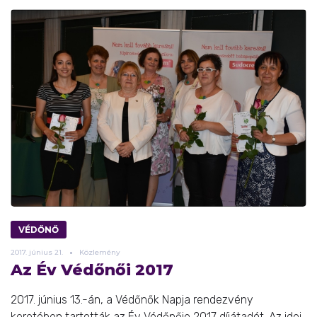
VÉDŐNŐ
2017.
június
21.
Közlemény
Az Év Védőnői 2017
2017. június 13.-án, a Védőnők Napja rendezvény
keretében tartották az Év Védőnője 2017 díjátadót. Az idei