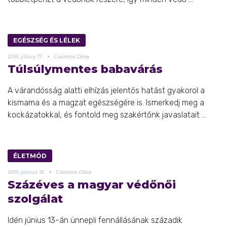
EGÉSZSÉG ÉS LÉLEK
2016.
július
17.
Csontos Dóra
Túlsúlymentes babavárás
A várandósság alatti elhízás jelentős hatást gyakorol a
kismama és a magzat egészségére is. Ismerkedj meg a
kockázatokkal, és fontold meg szakértőnk javaslatait ...
ÉLETMÓD
2015.
június
13.
Csontos Dóra
Százéves a magyar védőnői
szolgálat
Idén június 13-án ünnepli fennállásának századik