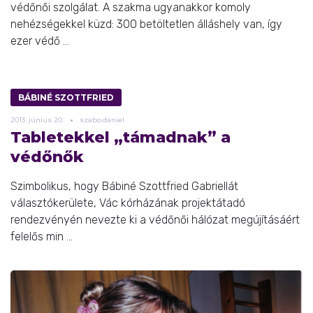
védőnői szolgálat. A szakma ugyanakkor komoly
nehézségekkel küzd: 300 betöltetlen álláshely van, így
ezer védő ...
BÁBINÉ SZOTTFRIED
2013.
június
20.
szabo.daniel
Tabletekkel „támadnak” a
védőnők
Szimbolikus, hogy Bábiné Szottfried Gabriellát
választókerülete, Vác kórházának projektátadó
rendezvényén nevezte ki a védőnői hálózat megújításáért
felelős min ...