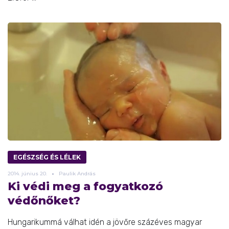
EGÉSZSÉG ÉS LÉLEK
2014.
június
20.
Paulik András
Ki védi meg a fogyatkozó
védőnőket?
Hungarikummá válhat idén a jövőre százéves magyar