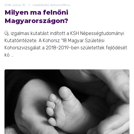
2018.
július
10.
családháló, kohorsz18.hu
Milyen ma felnőni
Magyarországon?
Új, izgalmas kutatást indított a KSH Népességtudományi
Kutatóintézete. A Kohorsz ’18 Magyar Születési
Kohorszvizsgálat a 2018-2019-ben születettek fejlődését
kö ...