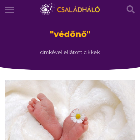
"
védőnő
"
cimkével ellátott cikkek