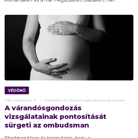
VÉDŐNŐ
2018.
szeptember
12.
Családháló, OS, Alapvető Jogok Biztosának Hivatala
A várandósgondozás
vizsgálatainak pontosítását
sürgeti az ombudsman