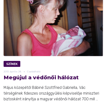
SZÍNEK
2013.
április
28.
Családháló
Megújul a védőnői hálózat
Május közepétől Bábiné Szottfried Gabriella, Vác
térségének fideszes országgyűlési képviselője miniszteri
biztosként irányítja a magyar védőnői hálózat 700 mill ...