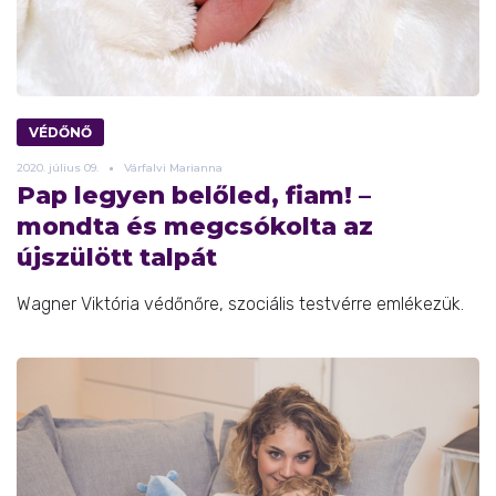
VÉDŐNŐ
2020.
július
09.
Várfalvi Marianna
Pap legyen belőled, fiam! –
mondta és megcsókolta az
újszülött talpát
Wagner Viktória védőnőre, szociális testvérre emlékezük.