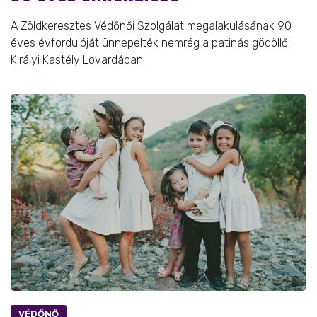
A Zöldkeresztes Védőnői Szolgálat megalakulásának 90
éves évfordulóját ünnepelték nemrég a patinás gödöllői
Királyi Kastély Lovardában.
VÉDŐNŐ