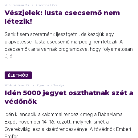
2015.
február
23.
Csontos Dóra
Vészjelek: lusta csecsemő nem
létezik!
Senkit sem szeretnénk ijesztgetni, de kezdjük egy
alapvetéssel: lusta csecsemő márpedig nem létezik. A
csecsemők arra vannak programozva, hogy folyamatosan
új é ...
ÉLETMÓD
2014.
október
22.
Gyarmati Orsolya
Idén 5000 jegyet oszthatnak szét a
védőnők
Idén kilencedik alkalommal rendezik meg a BabaMama
Expót november 14.-16. között, melynek ismét a
Gyerekvilág lesz a kísérőrendezvénye. A fővédnök Emberi
Erőfor ...