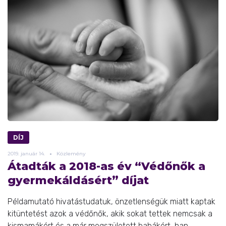
DÍJ
2019.
január
14.
Közlemény
Átadták a 2018-as év “Védőnők a
gyermekáldásért” díjat
Példamutató hivatástudatuk, önzetlenségük miatt kaptak
kitüntetést azok a védőnők, akik sokat tettek nemcsak a
kismamákért és a már megszületett babákért, han ...