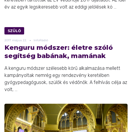
év az egyik legsikeresebb volt az eddigi jelölések kö ...
SZÜLŐ
2017.
május
22.
InfoRádió
Kenguru módszer: életre szóló
segítség babának, mamának
A kenguru módszer szélesebb körű alkalmazása mellett
kampányoltak nemrég egy rendezvény keretében
gyógypedagógusok, szülők és védőnők. A felhívás célja az
volt, ...