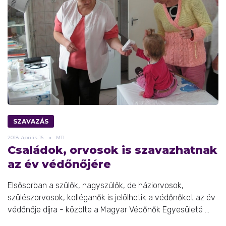
SZAVAZÁS
2018.
április
16.
MTI
Családok, orvosok is szavazhatnak
az év védőnőjére
Elsősorban a szülők, nagyszülők, de háziorvosok,
szülészorvosok, kolléganők is jelölhetik a védőnőket az év
védőnője díjra - közölte a Magyar Védőnők Egyesületé ...