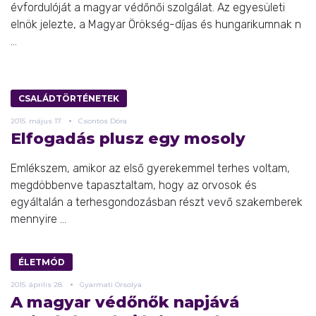
évfordulóját a magyar védőnői szolgálat. Az egyesületi
elnök jelezte, a Magyar Örökség-díjas és hungarikumnak n
...
CSALÁDTÖRTÉNETEK
2015.
május
17.
Csontos Dóra
Elfogadás plusz egy mosoly
Emlékszem, amikor az első gyerekemmel terhes voltam,
megdöbbenve tapasztaltam, hogy az orvosok és
egyáltalán a terhesgondozásban részt vevő szakemberek
mennyire ...
ÉLETMÓD
2015.
április
28.
Gyarmati Orsolya
A magyar védőnők napjává