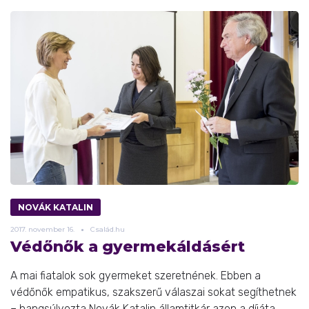
NOVÁK KATALIN
2017.
november
16.
Család.hu
Védőnők a gyermekáldásért
A mai fiatalok sok gyermeket szeretnének. Ebben a
védőnők empatikus, szakszerű válaszai sokat segíthetnek
– hangsúlyozta Novák Katalin államtitkár azon a díjáta ...