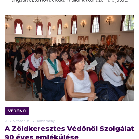
VÉDŐNŐ
2017.
október
03.
Közlemény
A Zöldkeresztes Védőnői Szolgálat
90 éves emlékülése