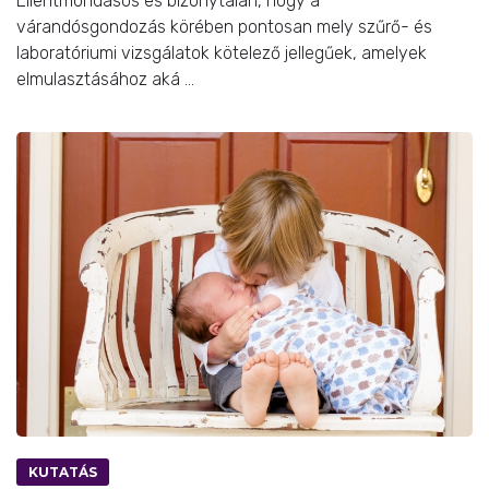
Ellentmondásos és bizonytalan, hogy a
várandósgondozás körében pontosan mely szűrő- és
laboratóriumi vizsgálatok kötelező jellegűek, amelyek
elmulasztásához aká ...
KUTATÁS