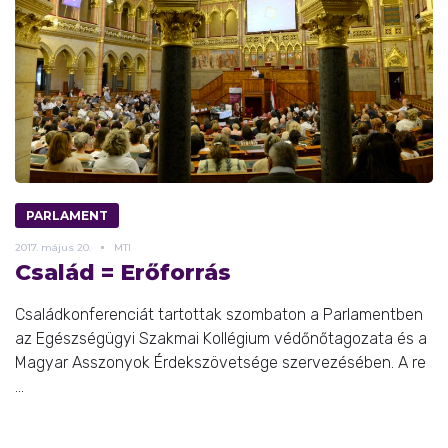
PARLAMENT
2017.
május
20.
MTI
Család = Erőforrás
Családkonferenciát tartottak szombaton a Parlamentben
az Egészségügyi Szakmai Kollégium védőnőtagozata és a
Magyar Asszonyok Érdekszövetsége szervezésében. A re
...