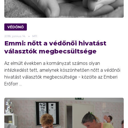
VÉDŐNŐ
2018.
június
14.
MTI
Emmi: nőtt a védőnői hivatást
választók megbecsültsége
Az elmúlt években a kormányzat számos olyan
intézkedést tett, amelynek köszönhetően nőtt a védőnői
hivatást választók megbecsültsége - közölte az Emberi
Erőforr ...