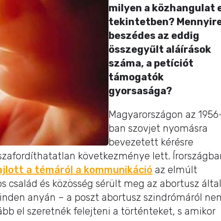
milyen a közhangulat 
tekintetben? Mennyir
beszédes az eddig
összegyűlt aláírások
száma, a petíciót
támogatók
gyorsasága?
Magyarországon az 1956
ban szovjet nyomásra
bevezetett kérésre
szafordíthatatlan következménye lett. Írországba
ajlott a témáról a kommunikáció
az elmúlt
 család és közösség sérült meg az abortusz által
nden anyán – a poszt abortusz szindrómáról ne
bb el szeretnék felejteni a történteket, s amikor