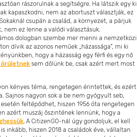
sztóan rászorulnak a segítségre. Ha látszik egy ki
ak kapaszkodni, nem az abortuszt választják, ez
Sokaknál csupán a család, a környezet, a párjuk
, nem ez lenne a valódi választásuk.
ámos dologban szembe mer menni a nemzetközi
ton dívik az azonos neműek „házassága”, mi ki
ényünkben, hogy a házasság egy férfi és egy nő
 őrületnek
sem dőlünk be, csak azért mert most
on kényes téma, rengetegen érintettek, és ezért
la. Sajnos nagyon sok a be nem gyógyult seb,
esetén feltépődhet, hiszen 1956 óta rengetegen
en azért muszáj őszintének lennünk, hogy a
zhessük
. A CitizenGO-nál úgy gondoljuk, el kell
 is inkább, hiszen 2018 a családok éve, vállaltan