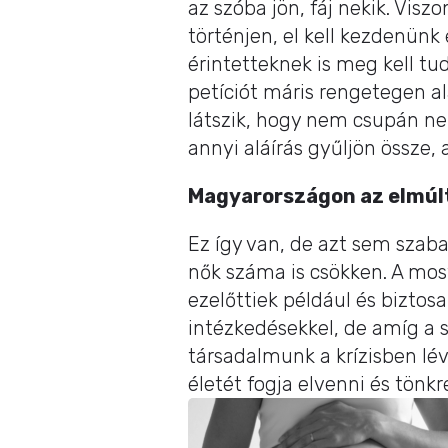
az szóba jön, fáj nekik. Vis
történjen, el kell kezdenünk
érintetteknek is meg kell t
petíciót máris rengetegen al
látszik, hogy nem csupán ne
annyi aláírás gyűljön össze
Magyarországon az elmúl
Ez így van, de azt sem szaba
nők száma is csökken. A mos
ezelőttiek például és biztos
intézkedésekkel, de amíg a s
társadalmunk a krízisben lé
életét fogja elvenni és tönkr