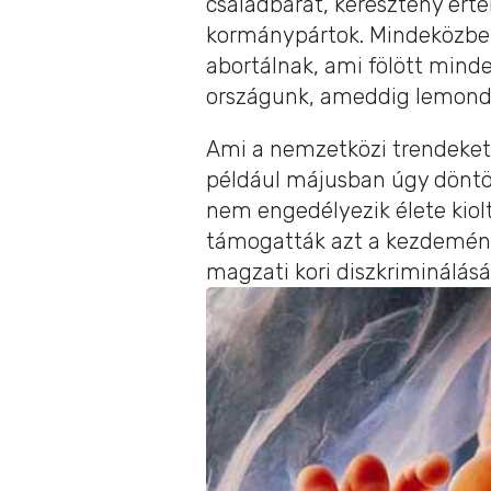
családbarát, keresztény ért
kormánypártok. Mindeközbe
abortálnak, ami fölött mind
országunk, ameddig lemond a
Ami a nemzetközi trendeket i
például májusban úgy döntö
nem engedélyezik élete kiol
támogatták azt a kezdemény
magzati kori diszkriminálá