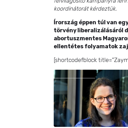
felvilágosító kampányra len
koordinátorát kérdeztük.
Írország éppen túl van eg
törvény liberalizálásáról 
abortuszmentes Magyarors
ellentétes folyamatok za
[shortcodefblock title=”Zaym