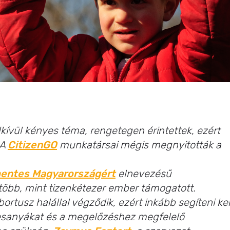
ívül kényes téma, rengetegen érintettek, ezért
 A
CitizenGO
munkatársai mégis megnyitották a
entes Magyarországért
elnevezésű
 több, mint tizenkétezer ember támogatott.
ortusz halállal végződik, ezért inkább segíteni kel
desanyákat és a megelőzéshez megfelelő