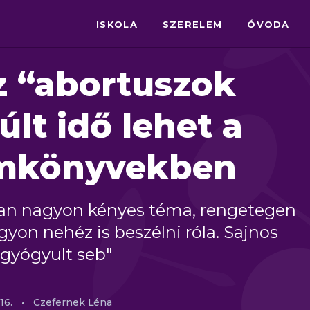
ISKOLA
SZERELEM
ÓVODA
z “abortuszok
últ idő lehet a
emkönyvekben
an nagyon kényes téma, rengetegen
agyon nehéz is beszélni róla. Sajnos
gyógyult seb"
16.
Czefernek Léna