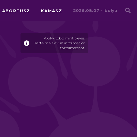
Családháló
2026.08.07 -
Ibolya
ABORTUSZ
KAMASZ
A cikk több mint 3 éves.
Tartalma elavult információt
tartalmazhat.