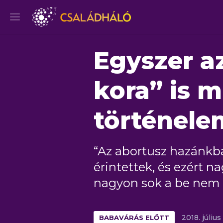
Egyszer a
kora” is m
történel
“Az abortusz hazánkb
érintettek, és ezért n
nagyon sok a be nem 
BABAVÁRÁS ELŐTT
2018.
július