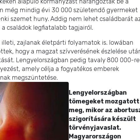
ékeken alapuló kormányzást harangoztak be a
n még mindig évi 30 000 születendő gyermeket
enki szemet huny. Addig nem lehet családbarát a
 családok legfiatalabb tagjairól.
lleti, zajlanak életpárti folyamatok is. Iowában
ttek, hogy a magzat szívverésének észlelése utá
tását. Lengyelországban pedig tavaly 800 000-r
ezést, amely célja a fogyatékos emberek
sának megszüntetése.
Lengyelországban
tömegeket mozgatott
meg, mikor az abortus
szigorítására készült
törvényjavaslat.
Magyarországon