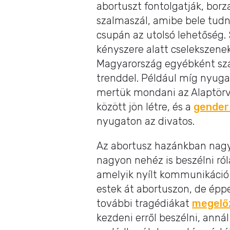
abortuszt fontolgatják, borza
szalmaszál, amibe bele tudn
csupán az utolsó lehetőség. 
kényszere alatt cselekszenek
Magyarország egyébként sz
trenddel. Például míg nyuga
mertük mondani az Alaptörv
között jön létre, és a
gender
nyugaton az divatos.
Az abortusz hazánkban nagy
nagyon nehéz is beszélni ró
amelyik nyílt kommunikáció 
estek át abortuszon, de épp
további tragédiákat
megelő
kezdeni erről beszélni, annál