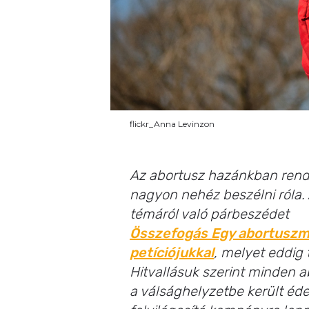
flickr_Anna Levinzon
Az abortusz hazánkban rendk
nagyon nehéz beszélni róla.
témáról való párbeszédet
Összefogás Egy abortuszm
petíciójukkal
, melyet eddig
Hitvallásuk szerint minden ab
a válsághelyzetbe került é