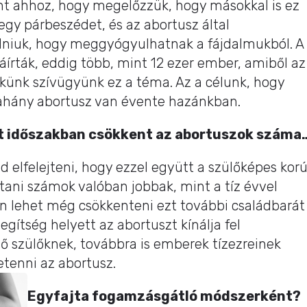
zont ahhoz, hogy megelőzzük, hogy másokkal is ez
 egy párbeszédet, és az abortusz által
udniuk, hogy meggyógyulhatnak a fájdalmukból. A
áírták, eddig több, mint 12 ezer ember, amiből az
künk szívügyünk ez a téma. Az a célunk, hogy
, ahány abortusz van évente hazánkban.
t időszakban csökkent az abortuszok száma
d elfelejteni, hogy ezzel együtt a szülőképes kor
tani számok valóban jobbak, mint a tíz évvel
an lehet még csökkenteni ezt további családbarát
egítség helyett az abortuszt kínálja fel
vő szülőknek, továbbra is emberek tízezreinek
etenni az abortusz.
Egyfajta fogamzásgátló módszerként?