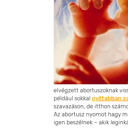
elvégzett abortuszoknak vis
például sokkal
nyíltabban z
szavazáson, de itthon számos
Az abortusz nyomot hagy mi
igen beszélnek – akik leginká