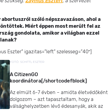
ne szükség.
Zaymus Esztert
, a szervezet
y abortuszról szóló népszavazáson, ahol a
döntöttek. Miért éppen most merült fel az
zág gondolata, amikor a világban ezzel
jlanak?
us Eszter” igazitas=”left” szelesseg=”40″]
FOTÓ: SCHITTL ESZTER
A CitizenGO
koordinátora[/shortcodefblock]
Az elmúlt 6-7 évben – amióta életvédőként
dolgozom – azt tapasztaltam, hogy a
válsághelyzetben lévő édesanyák, akik az