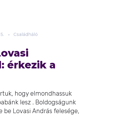
15.
Családháló
ovasi
: érkezik a
vártuk, hogy elmondhassuk
sbabánk lesz . Boldogságunk
te be Lovasi András felesége,