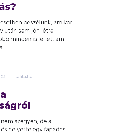
ás?
esetben beszélünk, amikor
v után sem jön létre
öbb minden is lehet, ám
...
21.
talita.hu
 a
ságról
ni nem szégyen, de a
 és helyette egy fapados,