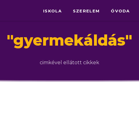
ISKOLA
SZERELEM
ÓVODA
"
gyermekáldás
"
cimkével ellátott cikkek