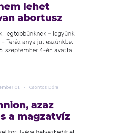
 nem lehet
van abortusz
juk, legtöbbünknek – legyünk
 – Teréz anya jut eszünkbe.
16. szeptember 4-én avatta
tember
01.
Csontos Dóra
nion, azaz
s a magzatvíz
el körülvéve helyezkedik el