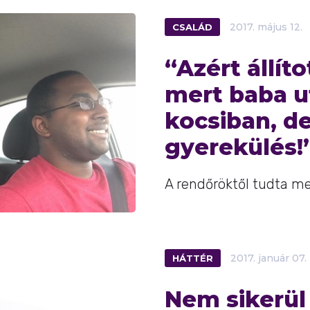
CSALÁD
2017.
május
12.
“Azért állít
mert baba u
kocsiban, de
gyerekülés!
A rendőröktől tudta me
HÁTTÉR
2017.
január
07.
Nem sikerül