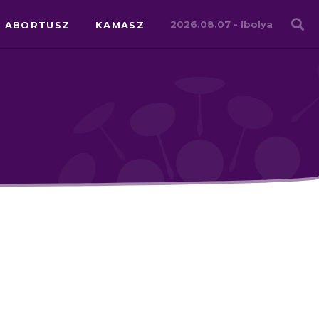
Családháló
2026.08.07 -
Ibolya
ABORTUSZ
KAMASZ