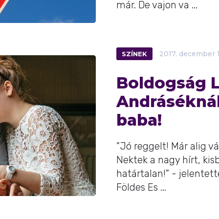
már. De vajon va ...
SZÍNEK
2017.
december
Boldogság L
Andráséknál
baba!
"Jó reggelt! Már alig 
Nektek a nagy hírt, ki
határtalan!" - jelentet
Földes Es ...