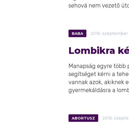
sehová nem vezető úto
BABA
2016.
szeptember
Lombikra ké
Manapság egyre több p
segítséget kérni a teh
vannak azok, akiknek 
gyermekáldásra a lombi
ABORTUSZ
2016.
szept