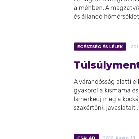
a méhben. A magzatvíz 
és állandó hőmérséklete
EGÉSZSÉG ÉS LÉLEK
201
Túlsúlyment
A várandósság alatti el
gyakorol a kismama és
Ismerkedj meg a kocká
szakértőnk javaslatait ..
CSALÁD
2016.
június
19.