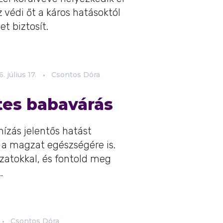
védi őt a káros hatásoktól
t biztosít.
6.
július
17.
Csontos Dóra
es babavárás
hízás jelentős hatást
 a magzat egészségére is.
zatokkal, és fontold meg
.
Csontos Dóra