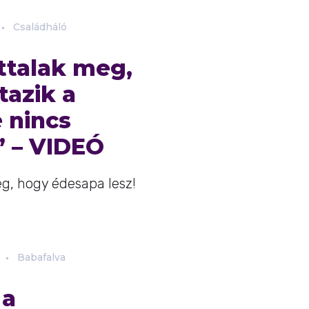
Családháló
ottalak meg,
tazik a
 nincs
” – VIDEÓ
g, hogy édesapa lesz!
Babafalva
 a