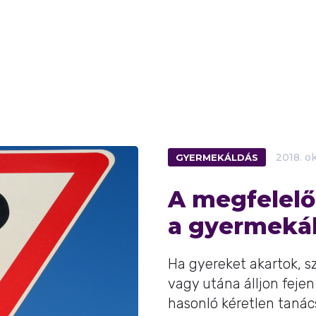
GYERMEKÁLDÁS
2018.
o
A megfelel
a gyermekál
Ha gyereket akartok, s
vagy utána álljon fejen
hasonló kéretlen tanác