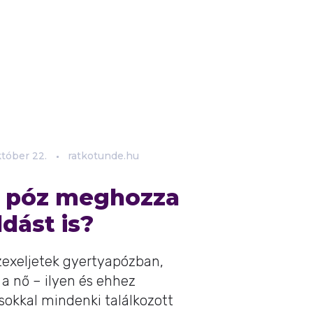
któber
22.
ratkotunde.hu
ő póz meghozza
dást is?
zexeljetek gyertyapózban,
 a nő – ilyen és ehhez
sokkal mindenki találkozott