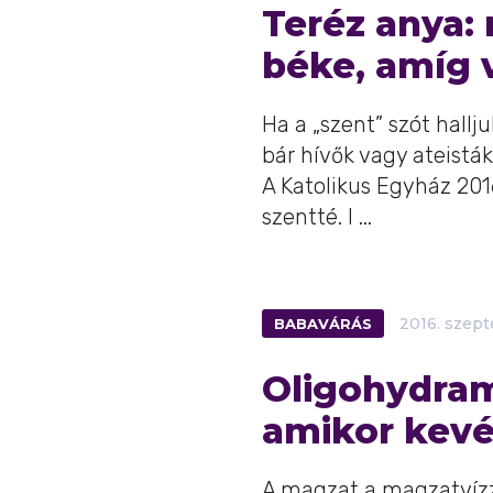
Teréz anya:
béke, amíg 
Ha a „szent” szót hall
bár hívők vagy ateisták
A Katolikus Egyház 20
szentté. I ...
BABAVÁRÁS
2016.
szep
Oligohydram
amikor kevé
A magzat a magzatvízz