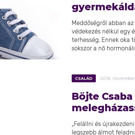
gyermekáld
Meddőségről abban az 
védekezés nélkül egy é
terhesség. Ennek oka t
sokszor a nő hormonális 
CSALÁD
2016.
november
Böjte Csaba
melegházas
„Felállni és újrakezde
legszebb álmot feladni