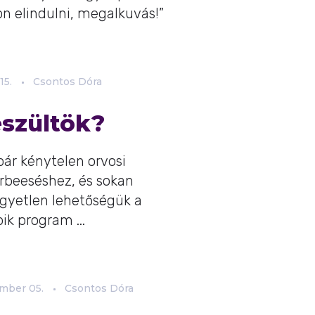
n elindulni, megalkuvás!”
15.
Csontos Dóra
szültök?
ár kénytelen orvosi
erbeeséshez, és sokan
egyetlen lehetőségük a
k program ...
ember
05.
Csontos Dóra