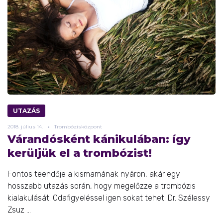
UTAZÁS
2018.
július
14.
Trombózisközpont
Várandósként kánikulában: így
kerüljük el a trombózist!
Fontos teendője a kismamának nyáron, akár egy
hosszabb utazás során, hogy megelőzze a trombózis
kialakulását. Odafigyeléssel igen sokat tehet. Dr. Szélessy
Zsuz ...