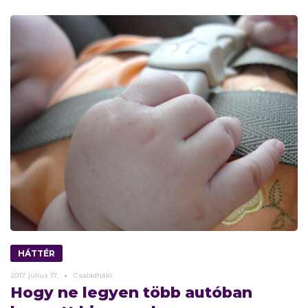
HÁTTÉR
2017.
július
17.
Családháló
Hogy ne legyen több autóban