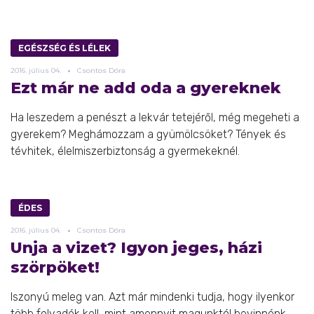
EGÉSZSÉG ÉS LÉLEK
2016.
július
04.
Csontos Dóra
Ezt már ne add oda a gyereknek
Ha leszedem a penészt a lekvár tetejéről, még megeheti a
gyerekem? Meghámozzam a gyümölcsöket? Tények és
tévhitek, élelmiszerbiztonság a gyermekeknél.
ÉDES
2016.
július
04.
Csontos Dóra
Unja a vizet? Igyon jeges, házi
szörpöket!
Iszonyú meleg van. Azt már mindenki tudja, hogy ilyenkor
több folyadék kell, mint amennyit magunktól bevinnénk,