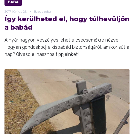
BABA
2017.
június
26.
Babaszoba
Így kerülheted el, hogy túlhevüljön
a babád
A nyár nagyon veszélyes lehet a csecsemőkre nézve.
Hogyan gondoskodj a kisbabád biztonságáról, amikor süt a
nap? Olvasd el hasznos tippjeinket!