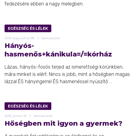
fedezésére ebben a nagy melegben.
EGÉSZSÉG ÉS LÉLEK
2013.
augusztus
08.
bencze.aron
Hányós-
hasmenős+kánikula=/=kórház
Lázas, hányós-fosós terjed az ismerettségi körünkben,
mára minket is elért. Nincs is jobb, mint a hőségben magas
lázzal ÉS hányingerrel ÉS hasmenéssel nyüszítő ...
EGÉSZSÉG ÉS LÉLEK
2013.
június
19.
bencze.aron
Hőségben mit igyon a gyermek?