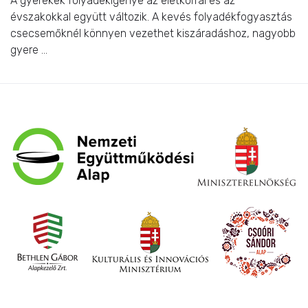
A gyerekek folyadékigénye az életkorral és az
évszakokkal együtt változik. A kevés folyadékfogyasztás
csecsemőknél könnyen vezethet kiszáradáshoz, nagyobb
gyere ...