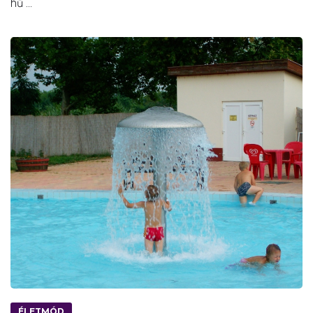
hű ...
ÉLETMÓD