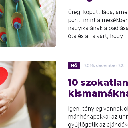
Öreg, kopott láda, amel
pont, mint a mesékben
nagyikájának a padlás
óta és arra várt, hogy ...
NŐ
2016.
december
22.
10 szokatla
kismamákn
Igen, tényleg vannak o
már hónapokkal az ünn
gyűjtögetik az ajándék