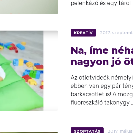
pelenkázó és egy tárol .
KREATÍV
2017.
szeptem
Na, íme néh
nagyon jó öt
Az ötletvideók némelyi
ebben van egy pár tény
barkácsötlet is! A moz
fluoreszkáló takonygy ..
SZOPTATÁS
2017.
május