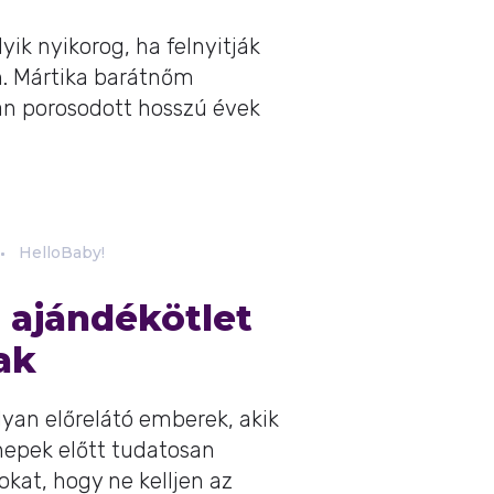
yik nyikorog, ha felnyitják
. Mártika barátnőm
án porosodott hosszú évek
HelloBaby!
n ajándékötlet
ak
lyan előrelátó emberek, akik
epek előtt tudatosan
okat, hogy ne kelljen az