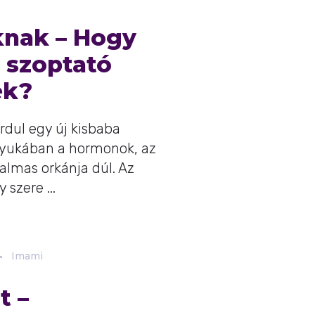
knak – Hogy
a szoptató
ek?
ordul egy új kisbaba
nyukában a hormonok, az
almas orkánja dúl. Az
szere ...
Imami
t –