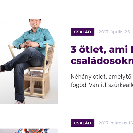
CSALÁD
2017.
április
26.
3 ötlet, am
családosokna
Néhány ötlet, amelytől
fogod. Van itt szürkeá
CSALÁD
2017.
március
16