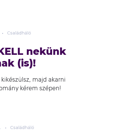
Családháló
i KELL nekünk
k (is)!
 kikészülsz, majd akarni
llomány kérem szépen!
.
Családháló