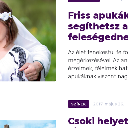
Friss apuká
segíthetsz 
feleségedn
Az élet fenekestül felf
megérkezésével. Az a
érzelmek, félelmek hat
apukáknak viszont nagy 
SZÍNEK
2017.
május
26.
Csoki helyet