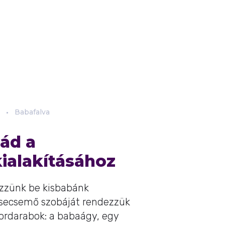
Babafalva
kád a
ialakításához
ezzünk be kisbabánk
csecsemő szobáját rendezzük
ordarabok: a babaágy, egy