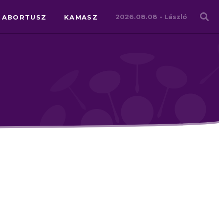
Családháló
2026.08.08 -
László
ABORTUSZ
KAMASZ