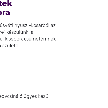
tek
ra
úsvéti nyuszi-kosárból az
e” készülünk, a
ul kisebbik csemetémnek
születé ...
Kedvcsináló ügyes kezű