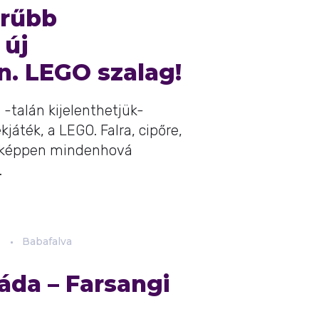
erűbb
 új
. LEGO szalag!
a -talán kijelenthetjük-
áték, a LEGO. Falra, cipőre,
onképpen mindenhová
.
.
Babafalva
áda – Farsangi