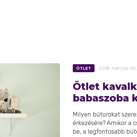
ÖTLET
2018.
március
06.
Ötlet kaval
babaszoba k
Milyen bútorokat szer
érkezésére? Amikor a 
be, a legfontosabb bút