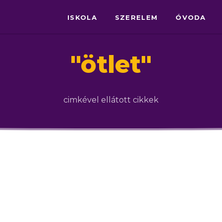
ISKOLA
SZERELEM
ÓVODA
"
ötlet
"
cimkével ellátott cikkek