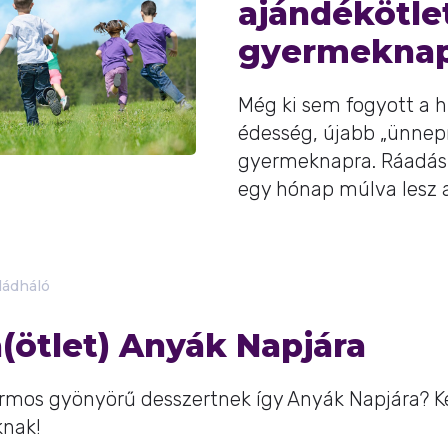
ajándékötle
gyermeknap
Még ki sem fogyott a h
édesség, újabb „ünnepr
gyermeknapra. Ráadás
egy hónap múlva lesz a 
ládháló
(ötlet) Anyák Napjára
zirmos gyönyörű desszertnek így Anyák Napjára? 
knak!