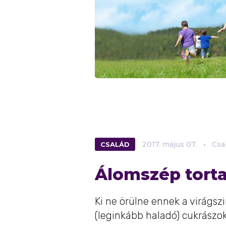
CSALÁD
2017.
május
07.
Csa
Álomszép torta
Ki ne örülne ennek a virágs
(leginkább haladó) cukrászo