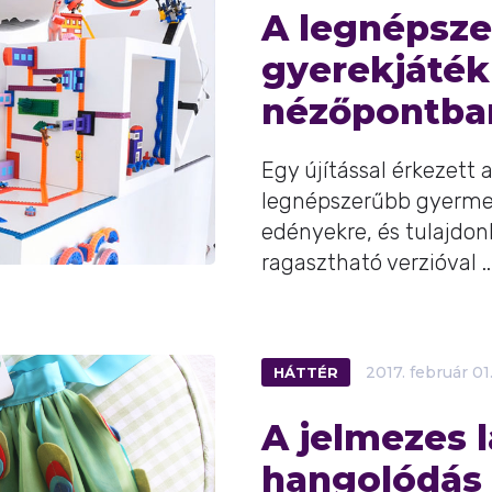
A legnépsz
gyerekjáték
nézőpontban
Egy újítással érkezett 
legnépszerűbb gyermekj
edényekre, és tulajd
ragasztható verzióval ..
HÁTTÉR
2017.
február
01
A jelmezes l
hangolódás