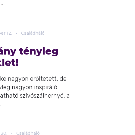
..
ber
12.
Családháló
ány tényleg
let!
ke nagyon erőltetett, de
leg nagyon inspiráló
gatható szívószálhernyó, a
.
30.
Családháló