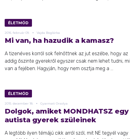
ÉLETMÓD
2016.
február
09.
Vajda Boglárka
Mi van, ha hazudik a kamasz?
A tizenéves korról sok felnőttnek az jut eszébe, hogy az
addig őszinte gyerekről egyszer csak nem lehet tudni, mi
van a fejében. Hagyján, hogy nem osztja meg a ...
ÉLETMÓD
2015.
december
18.
Gyarmati Orsolya
Dolgok, amiket MONDHATSZ egy
autista gyerek szüleinek
A legtöbb ilyen témájú cikk arról szól, mit NE tegyél vagy