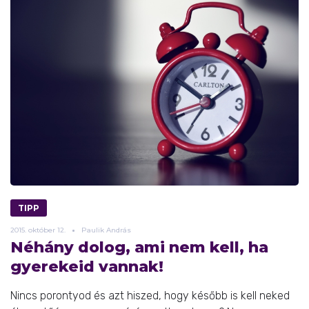
TIPP
2015.
október
12.
Paulik András
Néhány dolog, ami nem kell, ha
gyerekeid vannak!
Nincs porontyod és azt hiszed, hogy később is kell neked