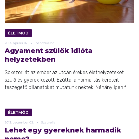
ÉLETMÓD
2014.
április
02.
bencze.aron
Agyament szülők idióta
helyzetekben
Sokszor lát az ember az utcán érekes élethelyzeteket
szülő és gyerek között. Ezúttal a normalitás kereteit
feszegető pillanatokat mutatunk nektek. Néhány igen f ...
ÉLETMÓD
2013.
december
02.
Szaurella
Lehet egy gyereknek harmadik
neme?