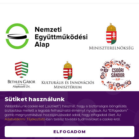
Sütiket használunk
Weboldalunk cookie-kat („sütiket”) használ, hogy a biztonságos böngészés
biztosítása mellett a legjobb felhasználói élményt nyújtsuk. Az “Elfogadom”
gomb megnyomásával hozzájárulásodat adod, hogy elfogadod őket. Az
Adatvédelmi Tájékoztató
-ban találsz további tudnivalókat a cookie-król.
ELFOGADOM
Impresszum
Adatvédelmi elvek
Jogi nyilatkozat