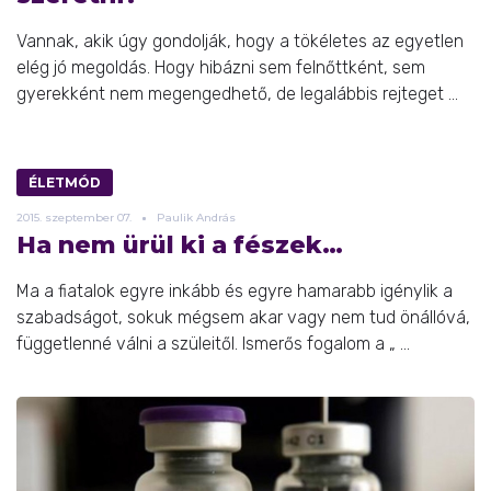
Vannak, akik úgy gondolják, hogy a tökéletes az egyetlen
elég jó megoldás. Hogy hibázni sem felnőttként, sem
gyerekként nem megengedhető, de legalábbis rejteget ...
ÉLETMÓD
2015.
szeptember
07.
Paulik András
Ha nem ürül ki a fészek…
Ma a fiatalok egyre inkább és egyre hamarabb igénylik a
szabadságot, sokuk mégsem akar vagy nem tud önállóvá,
függetlenné válni a szüleitől. Ismerős fogalom a „ ...