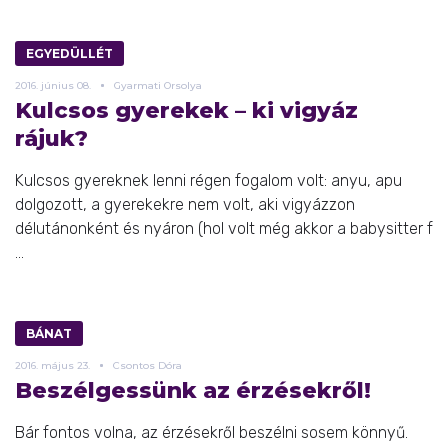
EGYEDÜLLÉT
2016.
június
08.
Gyarmati Orsolya
Kulcsos gyerekek – ki vigyáz
rájuk?
Kulcsos gyereknek lenni régen fogalom volt: anyu, apu
dolgozott, a gyerekekre nem volt, aki vigyázzon
délutánonként és nyáron (hol volt még akkor a babysitter f
...
BÁNAT
2016.
május
23.
Csontos Dóra
Beszélgessünk az érzésekről!
Bár fontos volna, az érzésekről beszélni sosem könnyű.