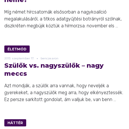
Míg német hírcsatornák elsősorban a nagykoalíció
megalakulásáról, a titkos adatgyűjtési botrányról szólnak,
diszkréten megbújik köztük a hírmorzsa: november els ...
ÉLETMÓD
2013.
szeptember
17.
bencze.aron
Szülők vs. nagyszülők – nagy
meccs
Azt mondják, a szülők arra vannak, hogy neveljék a
gyerekeket, a nagyszülők meg arra, hogy elkényeztessék.
Ez persze sarkított gondolat, ám valljuk be, van benn ...
HÁTTÉR