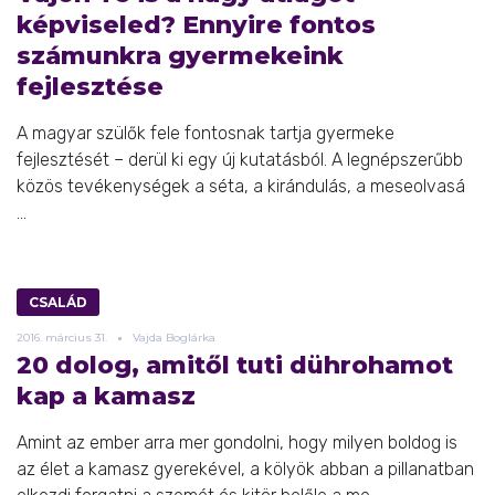
képviseled? Ennyire fontos
számunkra gyermekeink
fejlesztése
A magyar szülők fele fontosnak tartja gyermeke
fejlesztését – derül ki egy új kutatásból. A legnépszerűbb
közös tevékenységek a séta, a kirándulás, a meseolvasá
...
CSALÁD
2016.
március
31.
Vajda Boglárka
20 dolog, amitől tuti dührohamot
kap a kamasz
Amint az ember arra mer gondolni, hogy milyen boldog is
az élet a kamasz gyerekével, a kölyök abban a pillanatban