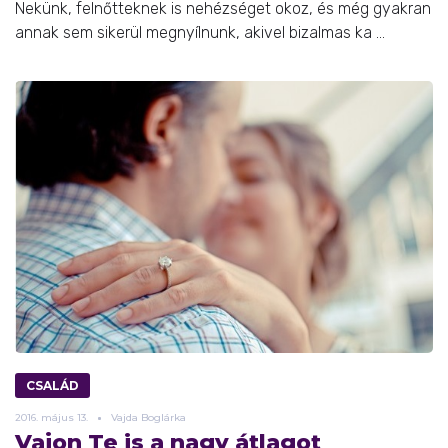
Nekünk, felnőtteknek is nehézséget okoz, és még gyakran
annak sem sikerül megnyílnunk, akivel bizalmas ka ...
CSALÁD
2016.
május
13.
Vajda Boglárka
Vajon Te is a nagy átlagot