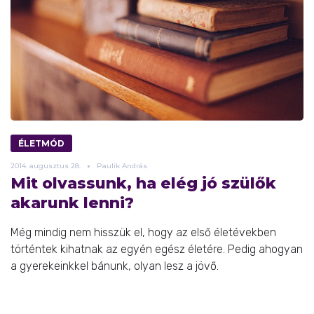
ÉLETMÓD
2014.
augusztus
28.
Paulik András
Mit olvassunk, ha elég jó szülők
akarunk lenni?
Még mindig nem hisszük el, hogy az első életévekben
történtek kihatnak az egyén egész életére. Pedig ahogyan
a gyerekeinkkel bánunk, olyan lesz a jövő.