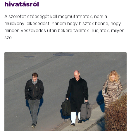
hivatásról
A szeretet szépségét kell megmutatnotok, nem a
múlékony lelkesedést, hanem hogy hisztek benne, hogy
minden veszekedés után békére találtok. Tudjátok, milyen
szé ...