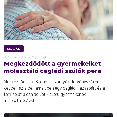
CSALÁD
2016.
március
08.
Vajda Boglárka
Megkezdődött a gyermekeiket
molesztáló ceglédi szülők pere
Megkezdődött a Budapest Környéki Törvényszéken
kedden az a per, amelyben egy ceglédi házaspárt és a
férfi apját a család két kiskorú gyermekének
molesztálásával ...