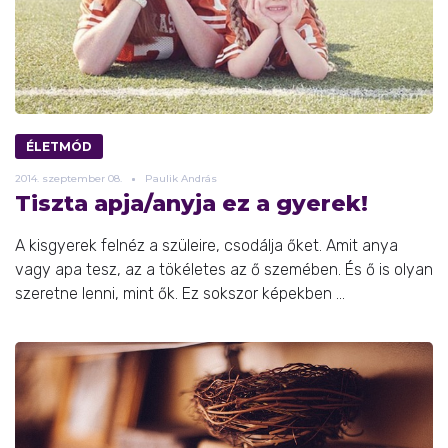
ÉLETMÓD
2014.
szeptember
08.
Paulik András
Tiszta apja/anyja ez a gyerek!
A kisgyerek felnéz a szüleire, csodálja őket. Amit anya
vagy apa tesz, az a tökéletes az ő szemében. És ő is olyan
szeretne lenni, mint ők. Ez sokszor képekben ...