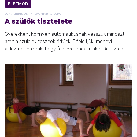
ÉLETMÓD
2014.
június
05.
Gyarmati Orsolya
A szülők tisztelete
Gyerekként könnyen automatikusnak vesszük mindazt,
amit a szüleink tesznek értünk. Elfelejtjük, mennyi
áldozatot hoznak, hogy felneveljenek minket. A tisztelet ...