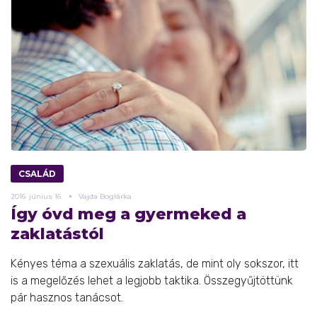
CSALÁD
2016.
június
16.
Vajda Boglárka
Így óvd meg a gyermeked a
zaklatástól
Kényes téma a szexuális zaklatás, de mint oly sokszor, itt
is a megelőzés lehet a legjobb taktika. Összegyűjtöttünk
pár hasznos tanácsot.