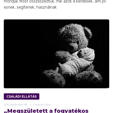
mondjál. Most összeszedtük, mik azok a kérdések, ami jól
esnek, segítenek, használnak
CSALÁDI ELLÁTÁS
2015.
december
08.
Csontos Dóra
„Megszületett a fogyatékos