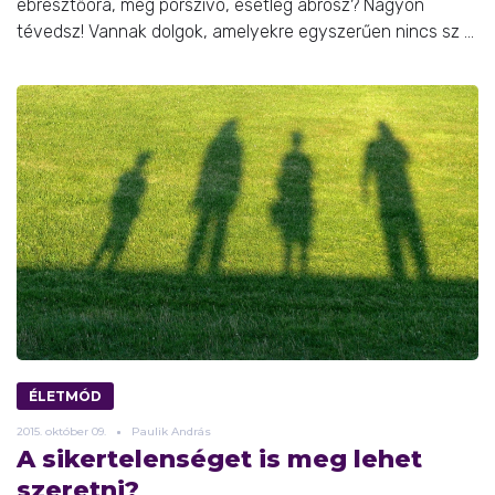
ébresztőóra, meg porszívó, esetleg abrosz? Nagyon
tévedsz! Vannak dolgok, amelyekre egyszerűen nincs sz ...
ÉLETMÓD
2015.
október
09.
Paulik András
A sikertelenséget is meg lehet
szeretni?