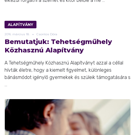
elkezdi forgatni a szemét és kitör belőle a me ...
ALAPÍTVÁNY
2016.
március
18.
Csontos Dóra
Bemutatjuk: Tehetségműhely
Közhasznú Alapítvány
A Tehetségműhely Közhasznú Alapítványt azzal a céllal
hívták életre, hogy a kiemelt figyelmet, különleges
bánásmódot igénylő gyermekek és szüleik támogatására s
...