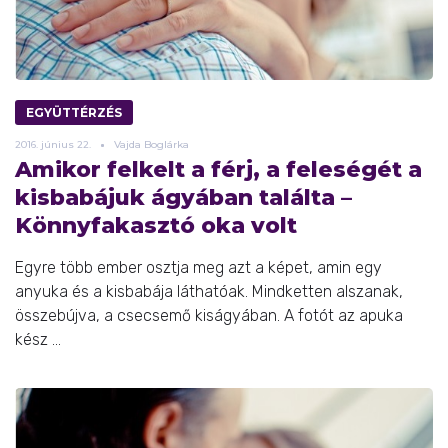
EGYÜTTÉRZÉS
2016.
június
22.
Vajda Boglárka
Amikor felkelt a férj, a feleségét a
kisbabájuk ágyában találta –
Könnyfakasztó oka volt
Egyre több ember osztja meg azt a képet, amin egy
anyuka és a kisbabája láthatóak. Mindketten alszanak,
összebújva, a csecsemő kiságyában. A fotót az apuka
kész ...