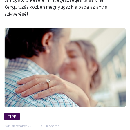
támogató ölelésére, mint egészséges társaiknak.
Kenguruzás közben megnyugszik a baba az anyja
szívverését ...
TIPP
2014.
december
25.
Paulik András