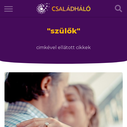
"
szülők
"
cimkével ellátott cikkek