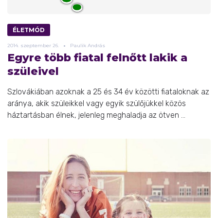
ÉLETMÓD
2014.
szeptember
26.
Paulik András
Egyre több fiatal felnőtt lakik a
szüleivel
Szlovákiában azoknak a 25 és 34 év közötti fiataloknak az
aránya, akik szüleikkel vagy egyik szülőjükkel közös
háztartásban élnek, jelenleg meghaladja az ötven ...