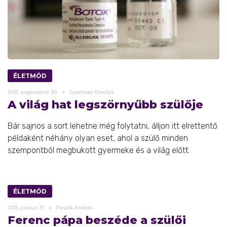
ÉLETMÓD
2015.
augusztus
20.
Gyarmati Orsolya
A világ hat legszörnyűbb szülője
Bár sajnos a sort lehetne még folytatni, álljon itt elrettentő
példaként néhány olyan eset, ahol a szülő minden
szempontból megbukott gyermeke és a világ előtt.
ÉLETMÓD
2015.
június
17.
Paulik András
Ferenc pápa beszéde a szülői