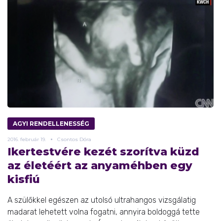
AGYI RENDELLENESSÉG
2016.
február
19.
Csontos Dóra
Ikertestvére kezét szorítva küzd
az életéért az anyaméhben egy
kisfiú
A szülőkkel egészen az utolsó ultrahangos vizsgálatig
madarat lehetett volna fogatni, annyira boldoggá tette