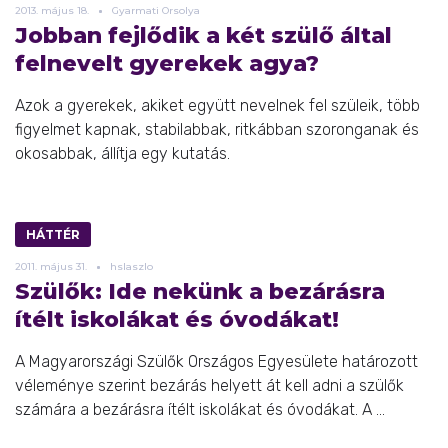
2013.
május
18.
Gyarmati Orsolya
Jobban fejlődik a két szülő által
felnevelt gyerekek agya?
Azok a gyerekek, akiket együtt nevelnek fel szüleik, több
figyelmet kapnak, stabilabbak, ritkábban szoronganak és
okosabbak, állítja egy kutatás.
HÁTTÉR
2011.
május
31.
hslaszlo
Szülők: Ide nekünk a bezárásra
ítélt iskolákat és óvodákat!
A Magyarországi Szülők Országos Egyesülete határozott
véleménye szerint bezárás helyett át kell adni a szülők
számára a bezárásra ítélt iskolákat és óvodákat. A ...