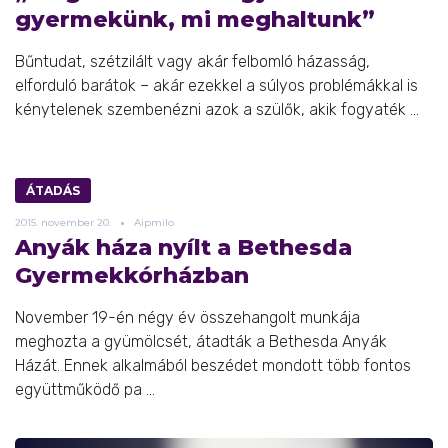
gyermekünk, mi meghaltunk”
Bűntudat, szétzilált vagy akár felbomló házasság,
elforduló barátok – akár ezekkel a súlyos problémákkal is
kénytelenek szembenézni azok a szülők, akik fogyaték ...
ÁTADÁS
2015.
november
20.
Aipmilo
Anyák háza nyílt a Bethesda
Gyermekkórházban
November 19-én négy év összehangolt munkája
meghozta a gyümölcsét, átadták a Bethesda Anyák
Házát. Ennek alkalmából beszédet mondott több fontos
együttműködő pa ...