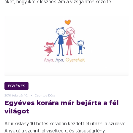
őket, hogy ikreik lesznek. Ám a vizsgálaton közölte ...
EGYÉVES
2016.
február
10.
Csontos Dóra
Egyéves korára már bejárta a fél
világot
Az ír kislány 10 hetes korában kezdett el utazni a szüleivel.
Anyukája szerint jól viselkedik, és társasági lény.