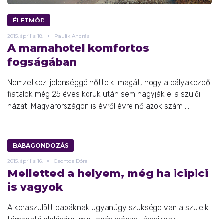
ÉLETMÓD
2015.
április
18.
Paulik András
A mamahotel komfortos
fogságában
Nemzetközi jelenséggé nőtte ki magát, hogy a pályakezdő
fiatalok még 25 éves koruk után sem hagyják el a szülői
házat. Magyarországon is évről évre nő azok szám ...
BABAGONDOZÁS
2015.
április
16.
Csontos Dóra
Melletted a helyem, még ha icipici
is vagyok
A koraszülött babáknak ugyanúgy szüksége van a szüleik