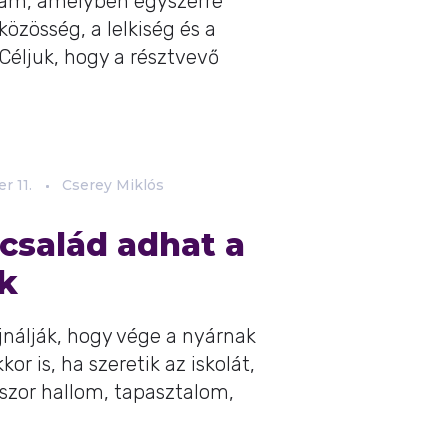
ram, amelyben egyszerre
közösség, a lelkiség és a
Céljuk, hogy a résztvevő
er
11.
Cserey Miklós
család adhat a
k
jnálják, hogy vége a nyárnak
or is, ha szeretik az iskolát,
kszor hallom, tapasztalom,