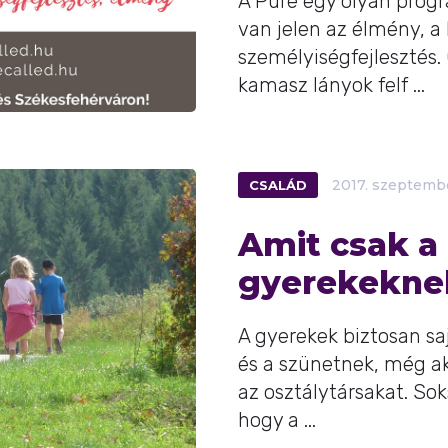
A Pure egy olyan prog
van jelen az élmény, a 
személyiségfejlesztés. 
kamasz lányok felf ...
CSALÁD
2017.
szeptemb
Amit csak a 
gyerekekne
A gyerekek biztosan sa
és a szünetnek, még akk
az osztálytársakat. So
hogy a ...