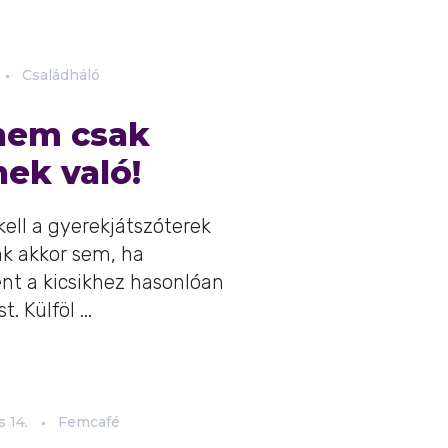
Családháló
 nem csak
ek való!
ell a gyerekjátszóterek
k akkor sem, ha
nt a kicsikhez hasonlóan
 Külföl ...
s
14.
Femcafé