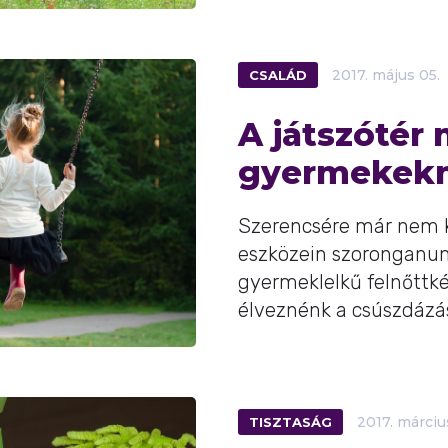
CSALÁD
2017.
május
05.
A játszótér
gyermekekn
Szerencsére már nem k
eszközein szoronganun
gyermeklelkű felnőttké
élveznénk a csúszdázást.
TISZTASÁG
2017.
márciu