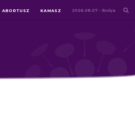
Családháló
2026.08.07 -
Ibolya
ABORTUSZ
KAMASZ