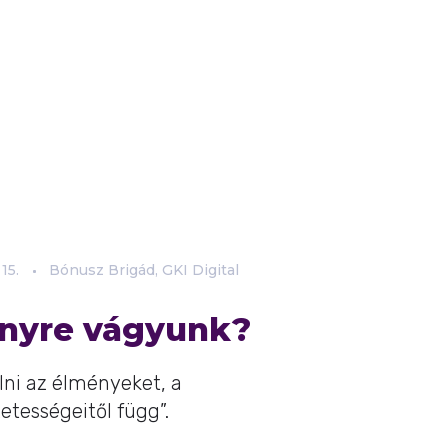
15.
Bónusz Brigád, GKI Digital
ényre vágyunk?
lni az élményeket, a
etességeitől függ”.