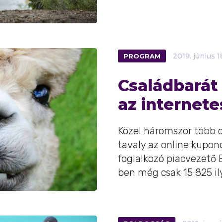
PROGRAM
2019.
június
1
Családbarát
az internete
Közel háromszor több c
tavaly az online kupo
foglalkozó piacvezető 
ben még csak 15 825 ily 