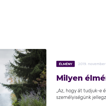
ÉLMÉNY
2019.
november
Milyen élm
„Az, hogy át tudjuk-e é
személyiségünk jellegz