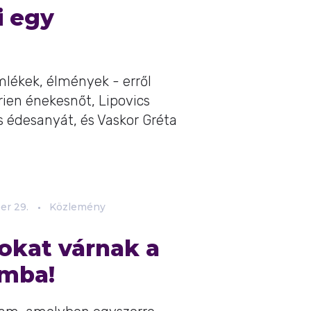
i egy
lékek, élmények - erről
ien énekesnőt, Lipovics
édesanyát, és Vaskor Gréta
er
29.
Közlemény
okat várnak a
amba!