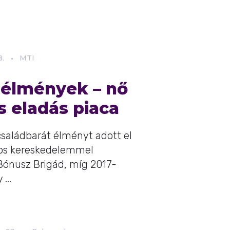
8.
MTI
 élmények – nő
s eladás piaca
saládbarát élményt adott el
nos kereskedelemmel
Bónusz Brigád, míg 2017-
...