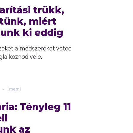
arítási trükk,
tünk, miért
unk ki eddig
ezeket a módszereket veted
oglalkoznod vele.
Imami
ia: Tényleg 11
ll
unk az