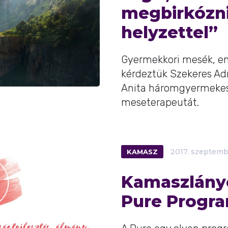
megbirkózn
helyzettel”
Gyermekkori mesék, em
kérdeztük Szekeres Adr
Anita háromgyermekes 
meseterapeutát.
KAMASZ
2017.
szeptemb
Kamaszlány
Pure Progr