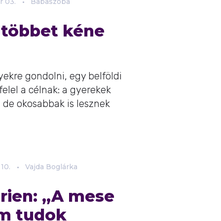
r
03.
Babaszoba
t többet kéne
yekre gondolni, egy belföldi
elel a célnak: a gyerekek
de okosabbak is lesznek
10.
Vajda Boglárka
rien: „A mese
em tudok