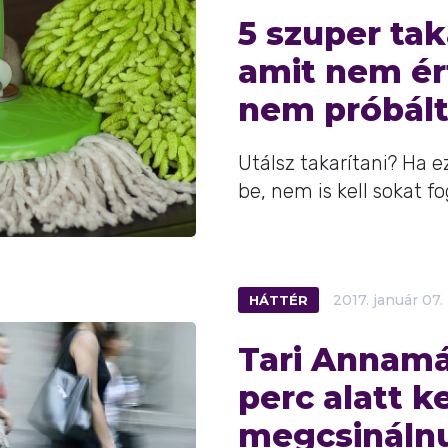
5 szuper tak
amit nem ér
nem próbált
Utálsz takarítani? Ha 
be, nem is kell sokat f
HÁTTÉR
2017.
január
07.
Tari Annamár
perc alatt ke
megcsináln