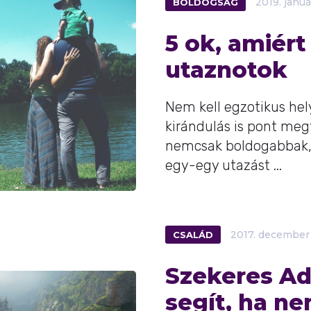
BOLDOGSÁG
2019.
januá
5 ok, amiér
utaznotok
Nem kell egzotikus hel
kirándulás is pont megf
nemcsak boldogabbak, 
egy-egy utazást ...
CSALÁD
2017.
december
Szekeres Ad
segít, ha n