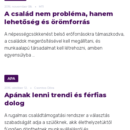
2016.
november
08.
MTI
A család nem probléma, hanem
lehetőség és örömforrás
A népességcsökkenést belső erőforrásokra támaszkodva,
a családok megerősítésével kell megállítani, és
munkaalapú társadalmat kell létrehozni, amiben
egyensúlyba ...
APA
2016.
október
12.
Csontos Dóra
Apának lenni trendi és férfias
dolog
A rugalmas családtámogatási rendszer a választás
szabadságát adja a szülőknek, akik élethelyzetüktől
függően dönthetnek munkavállalásról és