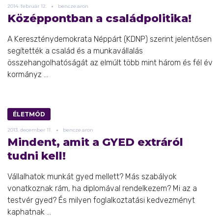
2014.
február
12.
bencze.aron
Középpontban a családpolitika!
A Kereszténydemokrata Néppárt (KDNP) szerint jelentősen
segítették a család és a munkavállalás
összehangolhatóságát az elmúlt több mint három és fél év
kormányz ...
ÉLETMÓD
2013.
december
11.
bencze.aron
Mindent, amit a GYED extráról
tudni kell!
Vállalhatok munkát gyed mellett? Más szabályok
vonatkoznak rám, ha diplomával rendelkezem? Mi az a
testvér gyed? És milyen foglalkoztatási kedvezményt
kaphatnak ...