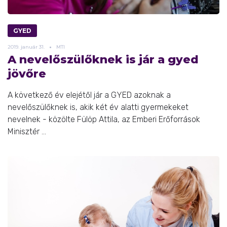
GYED
2019.
január
31.
MTI
A nevelőszülőknek is jár a gyed
jövőre
A következő év elejétől jár a GYED azoknak a
nevelőszülőknek is, akik két év alatti gyermekeket
nevelnek - közölte Fülöp Attila, az Emberi Erőforrások
Minisztér ...