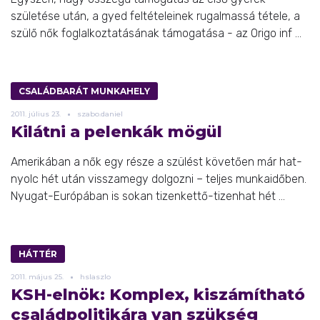
születése után, a gyed feltételeinek rugalmassá tétele, a
szülő nők foglalkoztatásának támogatása - az Origo inf ...
CSALÁDBARÁT MUNKAHELY
2011.
július
23.
szabo.daniel
Kilátni a pelenkák mögül
Amerikában a nők egy része a szülést követően már hat-
nyolc hét után visszamegy dolgozni – teljes munkaidőben.
Nyugat-Európában is sokan tizenkettő-tizenhat hét ...
HÁTTÉR
2011.
május
25.
hslaszlo
KSH-elnök: Komplex, kiszámítható
családpolitikára van szükség