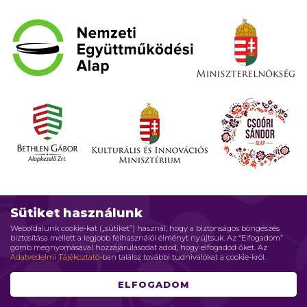
Sütiket használunk
Weboldalunk cookie-kat („sütiket”) használ, hogy a biztonságos böngészés
biztosítása mellett a legjobb felhasználói élményt nyújtsuk. Az “Elfogadom”
gomb megnyomásával hozzájárulásodat adod, hogy elfogadod őket. Az
Adatvédelmi Tájékoztató
-ban találsz további tudnivalókat a cookie-król.
Impresszum
Adatvédelmi elvek
Jogi nyilatkozat
ELFOGADOM
Szerzői jog © 2026 Családháló Alapítvány - Minden jog fenntartva