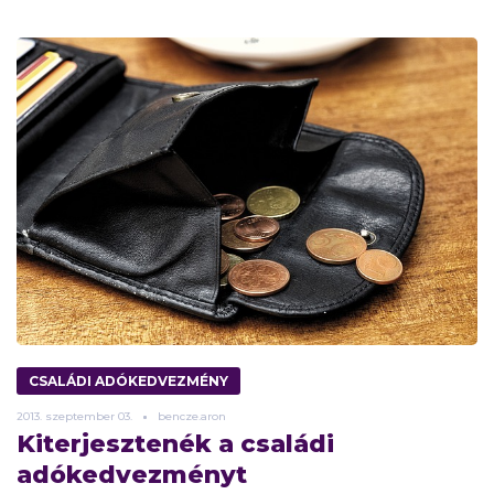
CSALÁDI ADÓKEDVEZMÉNY
2013.
szeptember
03.
bencze.aron
Kiterjesztenék a családi
adókedvezményt