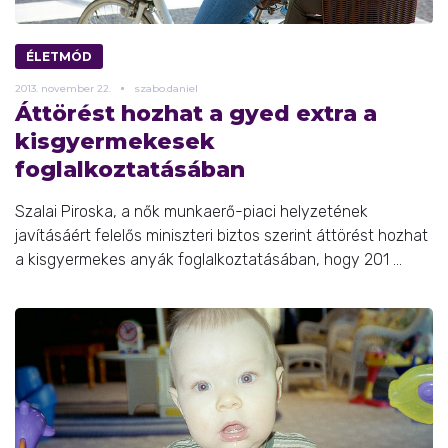
ÉLETMÓD
2013.
november
22.
szabo.daniel
Áttörést hozhat a gyed extra a
kisgyermekesek
foglalkoztatásában
Szalai Piroska, a nők munkaerő-piaci helyzetének
javításáért felelős miniszteri biztos szerint áttörést hozhat
a kisgyermekes anyák foglalkoztatásában, hogy 201 ...