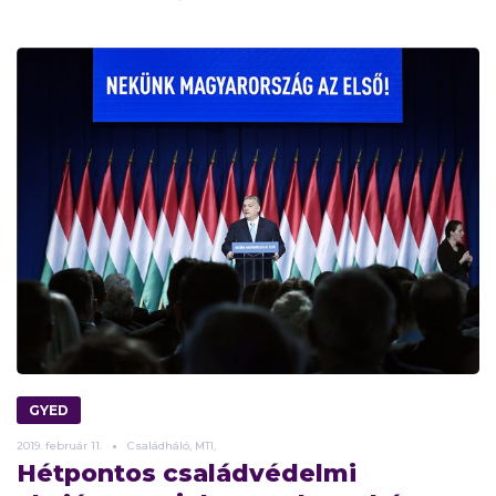
GYED
2019.
február
11.
Családháló, MTI,
Hétpontos családvédelmi