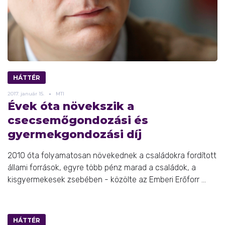
HÁTTÉR
2017.
január
15.
MTI
Évek óta növekszik a
csecsemőgondozási és
gyermekgondozási díj
2010 óta folyamatosan növekednek a családokra fordított
állami források, egyre több pénz marad a családok, a
kisgyermekesek zsebében - közölte az Emberi Erőforr ...
HÁTTÉR