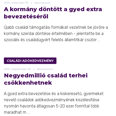
2013.
november
07.
bencze.aron
A kormány döntött a gyed extra
bevezetéséről
Újabb családi támogatási formákat vezetnek be jövőre a
kormány szerdai döntése értelmében - jelentette be a
szociális és családügyért felelős államtitkár csütör ...
CSALÁDI ADÓKEDVEZMÉNY
2013.
szeptember
05.
bencze.aron
Negyedmillió család terhei
csökkenhetnek
A gyed extra bevezetése és a kiskeresetű, gyermeket
nevelő családok adókedvezményének kiszélesítése
nyomán havonta átlagosan 5-20 ezer forinttal több
maradhat m ...