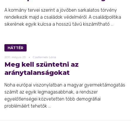
A kormány tervei szerint a jövőben sarkalatos törvény
rendelkezik majd a családok védelméről. A családpolitika
sikerének egyik kulcsa a hosszú távú kiszámítható ...
HÁTTÉR
2011.
május
23.
Czefernek Léna
Meg kell szüntetni az
aránytalanságokat
Noha európai viszonylatban a magyar gyermektámogatás
számít az egyik legmagasabbnak, a rendszer
egyelőtlenségei közvetetten több demográfiai
problémáért tehetők ...