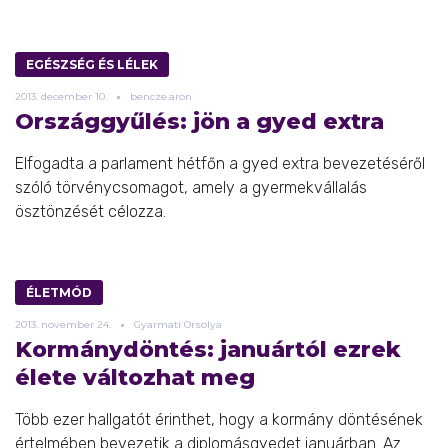
EGÉSZSÉG ÉS LÉLEK
2013.
december
10.
bencze.aron
Országgyűlés: jön a gyed extra
Elfogadta a parlament hétfőn a gyed extra bevezetéséről
szóló törvénycsomagot, amely a gyermekvállalás
ösztönzését célozza.
ÉLETMÓD
2013.
november
24.
Gyarmati Orsolya
Kormánydöntés: januártól ezrek
élete változhat meg
Több ezer hallgatót érinthet, hogy a kormány döntésének
értelmében bevezetik a diplomásgyedet januárban. Az