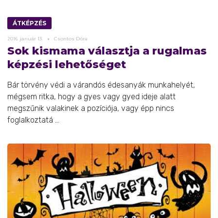
ÁTKÉPZÉS
2016.
január
13.
Csontos Dóra
Sok kismama választja a rugalmas
képzési lehetőséget
Bár törvény védi a várandós édesanyák munkahelyét,
mégsem ritka, hogy a gyes vagy gyed ideje alatt
megszűnik valakinek a pozíciója, vagy épp nincs
foglalkoztatá ...