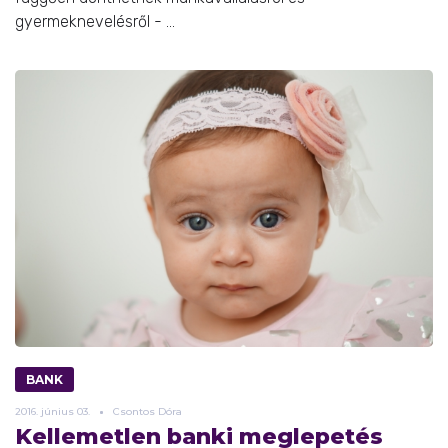
gyermeknevelésről - ...
BANK
2016.
június
03.
Csontos Dóra
Kellemetlen banki meglepetés