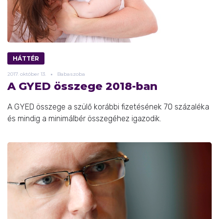
HÁTTÉR
2017.
október
13.
Babaszoba
A GYED összege 2018-ban
A GYED összege a szülő korábbi fizetésének 70 százaléka
és mindig a minimálbér összegéhez igazodik.