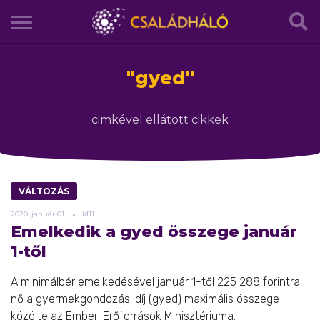
"
gyed
"
cimkével ellátott cikkek
VÁLTOZÁS
2020.
január
01.
MTI
Emelkedik a gyed összege január
1-től
A minimálbér emelkedésével január 1-től 225 288 forintra
nő a gyermekgondozási díj (gyed) maximális összege -
közölte az Emberi Erőforrások Minisztériuma.