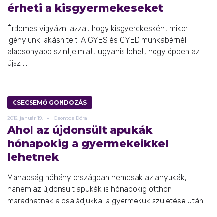
érheti a kisgyermekeseket
Érdemes vigyázni azzal, hogy kisgyerekesként mikor
igénylünk lakáshitelt. A GYES és GYED munkabérnél
alacsonyabb szintje miatt ugyanis lehet, hogy éppen az
újsz ...
CSECSEMŐ GONDOZÁS
2016.
január
19.
Csontos Dóra
Ahol az újdonsült apukák
hónapokig a gyermekeikkel
lehetnek
Manapság néhány országban nemcsak az anyukák,
hanem az újdonsült apukák is hónapokig otthon
maradhatnak a családjukkal a gyermekük születése után.