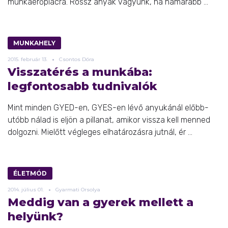
munkaerőpiacra. Rossz anyák vagyunk, ha hamarabb ...
MUNKAHELY
2015.
február
13.
Csontos Dóra
Visszatérés a munkába:
legfontosabb tudnivalók
Mint minden GYED-en, GYES-en lévő anyukánál előbb-
utóbb nálad is eljön a pillanat, amikor vissza kell menned
dolgozni. Mielőtt végleges elhatározásra jutnál, ér ...
ÉLETMÓD
2014.
július
01.
Gyarmati Orsolya
Meddig van a gyerek mellett a
helyünk?