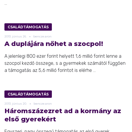
...
CSALÁDTÁMOGATÁS
2013.
június
26.
bencze.aron
A duplájára nőhet a szocpol!
A jelenlegi 800 ezer forint helyett 1,6 millió forint lenne a
szocpol kezdő összege, s a gyermekek számától függően
a támogatás az 5,6 millió forintot is elérhe ...
CSALÁDTÁMOGATÁS
2013.
június
20.
bencze.aron
Háromszázezret ad a kormány az
első gyerekért
Egyszeri, nagy összegű támogatás az első gyerek