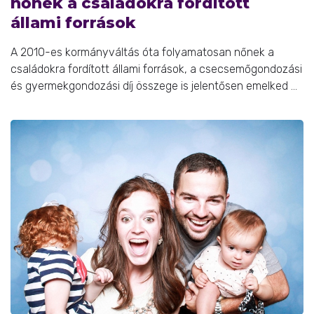
nőnek a családokra fordított
állami források
A 2010-es kormányváltás óta folyamatosan nőnek a
családokra fordított állami források, a csecsemőgondozási
és gyermekgondozási díj összege is jelentősen emelked ...