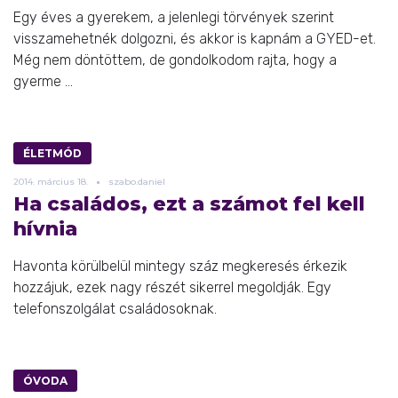
Egy éves a gyerekem, a jelenlegi törvények szerint
visszamehetnék dolgozni, és akkor is kapnám a GYED-et.
Még nem döntöttem, de gondolkodom rajta, hogy a
gyerme ...
ÉLETMÓD
2014.
március
18.
szabo.daniel
Ha családos, ezt a számot fel kell
hívnia
Havonta körülbelül mintegy száz megkeresés érkezik
hozzájuk, ezek nagy részét sikerrel megoldják. Egy
telefonszolgálat családosoknak.
ÓVODA