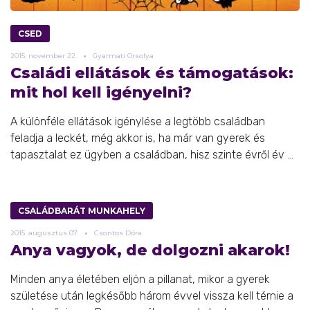
CSED
2015.
november
22.
Gyarmati Orsolya
Családi ellátások és támogatások:
mit hol kell igényelni?
A különféle ellátások igénylése a legtöbb családban
feladja a leckét, még akkor is, ha már van gyerek és
tapasztalat ez ügyben a családban, hisz szinte évről év ...
CSALÁDBARÁT MUNKAHELY
2015.
augusztus
07.
Csontos Dóra
Anya vagyok, de dolgozni akarok!
Minden anya életében eljön a pillanat, mikor a gyerek
születése után legkésőbb három évvel vissza kell térnie a