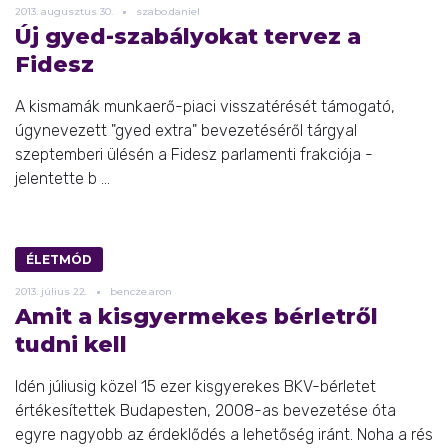
2013.
augusztus
30.
szabo.daniel
Új gyed-szabályokat tervez a
Fidesz
A kismamák munkaerő-piaci visszatérését támogató,
úgynevezett "gyed extra" bevezetéséről tárgyal
szeptemberi ülésén a Fidesz parlamenti frakciója -
jelentette b ...
ÉLETMÓD
2013.
július
22.
bencze.aron
Amit a kisgyermekes bérletről
tudni kell
Idén júliusig közel 15 ezer kisgyerekes BKV-bérletet
értékesítettek Budapesten, 2008-as bevezetése óta
egyre nagyobb az érdeklődés a lehetőség iránt. Noha a rés