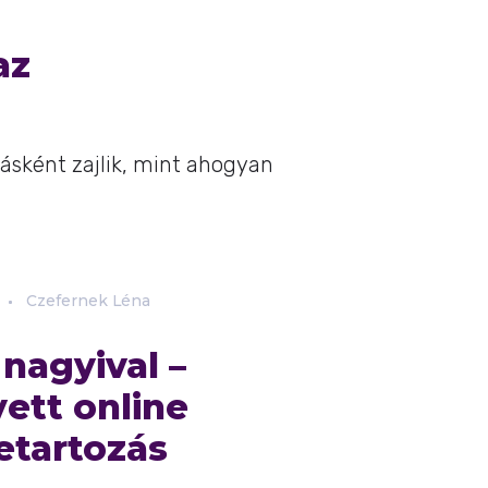
az
másként zajlik, mint ahogyan
Czefernek Léna
nagyival –
ett online
etartozás