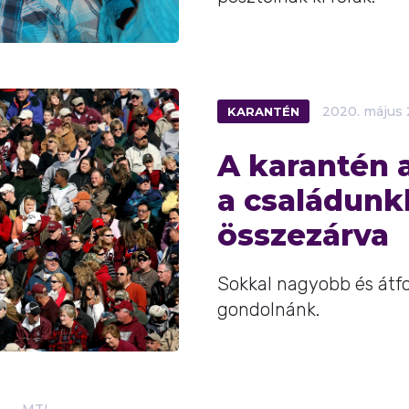
KARANTÉN
2020.
május
A karantén 
a családunk
összezárva
Sokkal nagyobb és átf
gondolnánk.