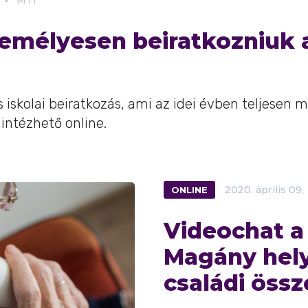
MTI
emélyesen beiratkozniuk 
s iskolai beiratkozás, ami az idei évben teljesen 
intézhető online.
ONLINE
2020.
április
09.
Videochat a 
Magány hely
családi össz