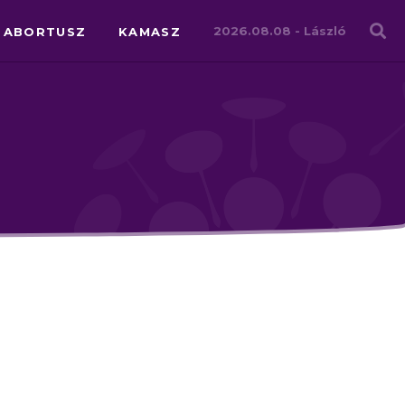
Családháló
2026.08.08 -
László
ABORTUSZ
KAMASZ