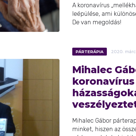
A koronavírus „mellékh
leépülése, ami különöse
De van megoldás!
PÁRTERÁPIA
2020.
márc
Mihalec Gáb
koronavírus
házasságoka
veszélyeztet
Mihalec Gábor párterap
minket, hiszen az össz