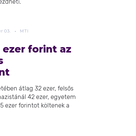
ezdheti.
er
03.
MTI
ezer forint az
s
nt
tében átlag 32 ezer, felsős
nazistánál 42 ezer, egyetem
65 ezer forintot költenek a