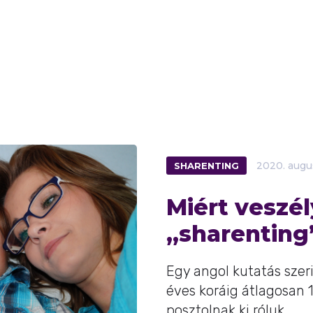
SHARENTING
2020.
augu
Miért veszél
„sharenting
Egy angol kutatás szer
éves koráig átlagosan 
posztolnak ki róluk.