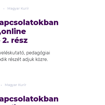
.
Magyar Kurír
 Kapcsolatokban
„online
2. rész
veléskutató, pedagógiai
dik részét adjuk közre.
Magyar Kurír
 Kapcsolatokban