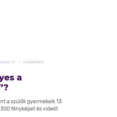
sztus
17.
Családháló
yes a
”?
int a szülők gyermekeik 13
1300 fényképet és videót