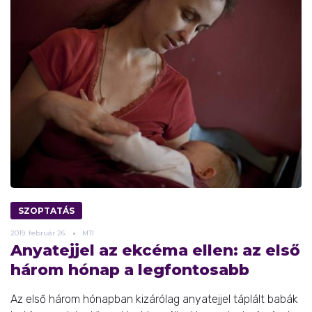
SZOPTATÁS
2019.
február
26.
MTI
Anyatejjel az ekcéma ellen: az első
három hónap a legfontosabb
Az első három hónapban kizárólag anyatejjel táplált babák