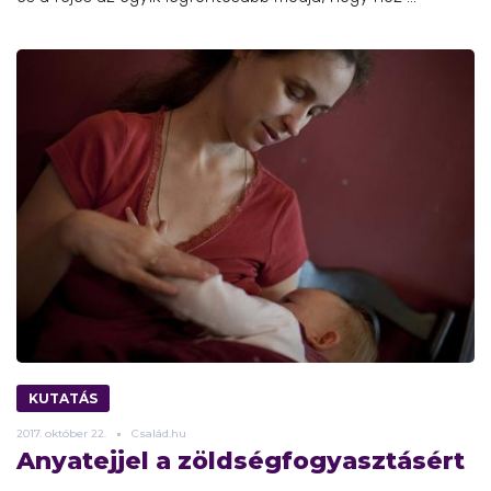
KUTATÁS
2017.
október
22.
Család.hu
Anyatejjel a zöldségfogyasztásért