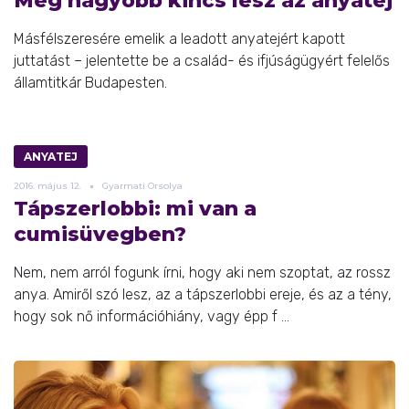
Még nagyobb kincs lesz az anyatej
Másfélszeresére emelik a leadott anyatejért kapott
juttatást – jelentette be a család- és ifjúságügyért felelős
államtitkár Budapesten.
ANYATEJ
2016.
május
12.
Gyarmati Orsolya
Tápszerlobbi: mi van a
cumisüvegben?
Nem, nem arról fogunk írni, hogy aki nem szoptat, az rossz
anya. Amiről szó lesz, az a tápszerlobbi ereje, és az a tény,
hogy sok nő információhiány, vagy épp f ...