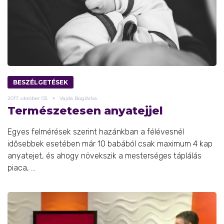
BESZÉLGETÉSEK
2017.
október
03.
Vajda Boglárka
Természetesen anyatejjel
Egyes felmérések szerint hazánkban a félévesnél
idősebbek esetében már 10 babából csak maximum 4 kap
anyatejet, és ahogy növekszik a mesterséges táplálás
piaca, ...