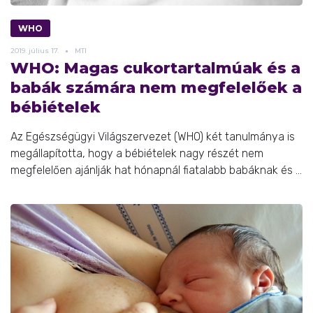
WHO
2019.
július
17.
MTI
WHO: Magas cukortartalmúak és a
babák számára nem megfelelőek a
bébiételek
Az Egészségügyi Világszervezet (WHO) két tanulmánya is
megállapította, hogy a bébiételek nagy részét nem
megfelelően ajánlják hat hónapnál fiatalabb babáknak és ...