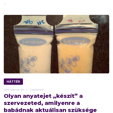
...
HÁTTÉR
2017.
február
09.
Családháló
Olyan anyatejet „készít” a
szervezeted, amilyenre a
babádnak aktuálisan szüksége