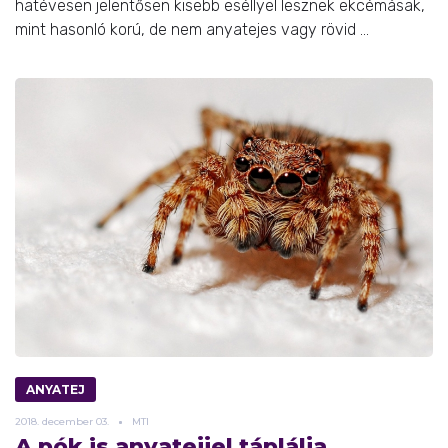
hatévesen jelentősen kisebb eséllyel lesznek ekcémásak,
mint hasonló korú, de nem anyatejes vagy rövid ...
ANYATEJ
2018.
december
03.
MTI
A pók is anyatejjel táplálja