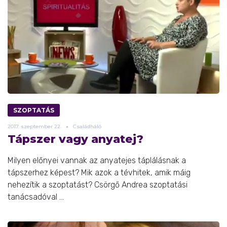
SZOPTATÁS
2017.
szeptember
22.
Családháló
Tápszer vagy anyatej?
Milyen előnyei vannak az anyatejes táplálásnak a
tápszerhez képest? Mik azok a tévhitek, amik máig
nehezítik a szoptatást? Csörgő Andrea szoptatási
tanácsadóval ...