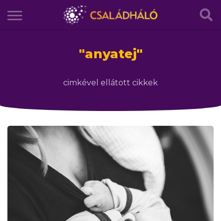
"
anyatej
"
cimkével ellátott cikkek