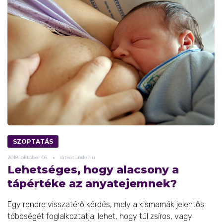
SZOPTATÁS
2018.
október
06.
ratkotunde.hu
Lehetséges, hogy alacsony a
tápértéke az anyatejemnek?
Egy rendre visszatérő kérdés, mely a kismamák jelentős
többségét foglalkoztatja: lehet, hogy túl zsíros, vagy