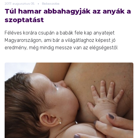
2017.
augusztus
05.
Babaszoba
Túl hamar abbahagyják az anyák a
szoptatást
Féléves korára csupán a babák fele kap anyatejet
Magyarországon, ami bár a világátlaghoz képest jó
eredmény, még mindig messze van az elégségestől.