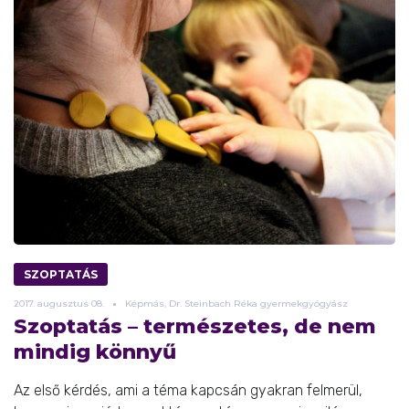
SZOPTATÁS
2017.
augusztus
08.
Képmás, Dr. Steinbach Réka gyermekgyógyász
Szoptatás – természetes, de nem
mindig könnyű
Az első kérdés, ami a téma kapcsán gyakran felmerül,