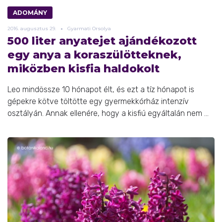
ADOMÁNY
2016.
augusztus
29.
Gyarmati Orsolya
500 liter anyatejet ajándékozott
egy anya a koraszülötteknek,
miközben kisfia haldokolt
Leo mindössze 10 hónapot élt, és ezt a tíz hónapot is
gépekre kötve töltötte egy gyermekkórház intenzív
osztályán. Annak ellenére, hogy a kisfiú egyáltalán nem ...