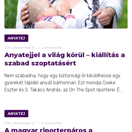
ANYATEJ
2016.
szeptember
25.
Csontos Dóra
Anyatejjel a világ körül – kiállítás a
szabad szoptatásért
Nem szabadna, hogy egy biztonsági őr kiküldhesse egy
gyerekét tápláló anyát bárhonnan. Ezt mondja Cseke
Eszter és S. Takács András, az On The Spot riporterei. É ...
ANYATEJ
2016.
szeptember
21.
Csontos Dóra
A magyar riporterpáros a