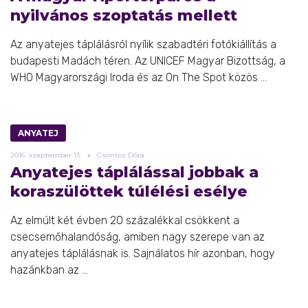
nyilvános szoptatás mellett
Az anyatejes táplálásról nyílik szabadtéri fotókiállítás a
budapesti Madách téren. Az UNICEF Magyar Bizottság, a
WHO Magyarországi Iroda és az On The Spot közös ...
ANYATEJ
2016.
szeptember
13.
Csontos Dóra
Anyatejes táplálással jobbak a
koraszülöttek túlélési esélye
Az elmúlt két évben 20 százalékkal csökkent a
csecsemőhalandóság, amiben nagy szerepe van az
anyatejes táplálásnak is. Sajnálatos hír azonban, hogy
hazánkban az ...