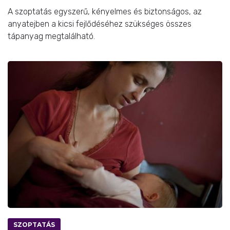
A szoptatás egyszerű, kényelmes és biztonságos, az
anyatejben a kicsi fejlődéséhez szükséges összes
tápanyag megtalálható.
SZOPTATÁS