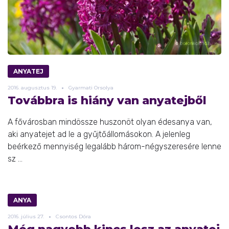
ANYATEJ
2016.
augusztus
19.
Gyarmati Orsolya
Továbbra is hiány van anyatejből
A fővárosban mindössze huszonöt olyan édesanya van,
aki anyatejet ad le a gyűjtőállomásokon. A jelenleg
beérkező mennyiség legalább három-négyszeresére lenne
sz ...
ANYA
2016.
július
27.
Csontos Dóra