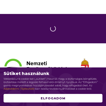
Sütiket használunk
Weboldalunk cookie-kat („sütiket”) használ, hogy a biztonságos böngészés
biztosítása mellett a legjobb felhasználói élményt nyújtsuk. Az “Elfogadom”
SZOPTATÁS
gomb megnyomásával hozzájárulásodat adod, hogy elfogadod őket. Az
Adatvédelmi Tájékoztató
-ban találsz további tudnivalókat a cookie-król.
2015.
december
05.
Aipmilo
Szoptasson-e dohányzó anya?
ELFOGADOM