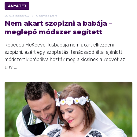
ANYATEJ
2016.
október
03.
Csontos Dóra
Nem akart szopizni a babája –
meglepő módszer segített
Rebecca McKeever kisbabája nem akart elkezdeni
szopizni, ezért egy szoptatási tanácsadó által ajánlott
módszert kipróbálva hozták meg a kicsinek a kedvét az
any ...