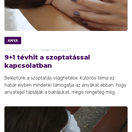
ANYA
2017.
augusztus
02.
Hojdák Annamária
9+1 tévhit a szoptatással
kapcsolatban
Beléptünk a szoptatás világhetébe. Különös téma ez:
habár elvben mindenki támogatja az anyákat abban, hogy
anyatejjel táplálják a babájukat, mégis rengeteg még ...