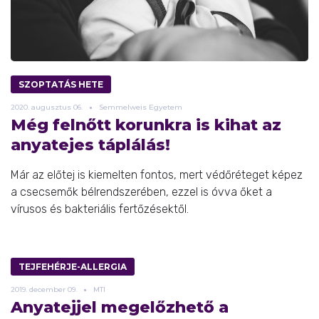
SZOPTATÁS HETE
2020.
augusztus
06.
Semmelweis Egyetem
Még felnőtt korunkra is kihat az
anyatejes táplálás!
Már az előtej is kiemelten fontos, mert védőréteget képez
a csecsemők bélrendszerében, ezzel is óvva őket a
vírusos és bakteriális fertőzésektől.
TEJFEHÉRJE-ALLERGIA
2019.
december
09.
MTI
Anyatejjel megelőzhető a