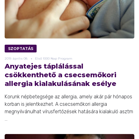
SZOPTATÁS
2019.
április
08.
Első 1000 Nap Program
Anyatejes táplálással
csökkenthető a csecsemőkori
allergia kialakulásának esélye
Korunk népbetegsége az allergia, amely akár pár hónapos
korban is jelentkezhet. A csecsemőkori allergia
megnyilvánulhat vírusfertőzések hatására kialakuló asztm
...