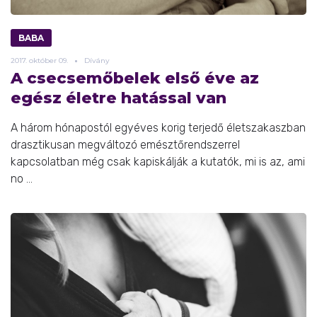
BABA
2017.
október
09.
Dívány
A csecsemőbelek első éve az
egész életre hatással van
A három hónapostól egyéves korig terjedő életszakaszban
drasztikusan megváltozó emésztőrendszerrel
kapcsolatban még csak kapiskálják a kutatók, mi is az, ami
no ...