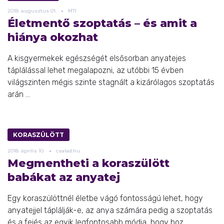
2018.
augusztus
01.
MTI
Életmentő szoptatás – és amit a
hiánya okozhat
A kisgyermekek egészségét elsősorban anyatejes
táplálással lehet megalapozni, az utóbbi 15 évben
világszinten mégis szinte stagnált a kizárólagos szoptatás
arán ...
KORASZÜLÖTT
2018.
április
10.
csalad.hu
Megmentheti a koraszülött
babákat az anyatej
Egy koraszülöttnél életbe vágó fontosságú lehet, hogy
anyatejjel táplálják-e, az anya számára pedig a szoptatás
és a fejés az egyik legfontosabb módja, hogy hoz ...