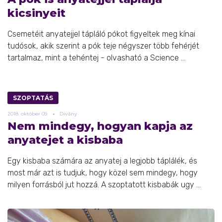
kicsinyeit
Csemetéit anyatejjel tápláló pókot figyeltek meg kínai
tudósok, akik szerint a pók teje négyszer több fehérjét
tartalmaz, mint a tehéntej - olvasható a Science ...
SZOPTATÁS
2018.
október
09.
Dívány
Nem mindegy, hogyan kapja az
anyatejet a kisbaba
Egy kisbaba számára az anyatej a legjobb táplálék, és
most már azt is tudjuk, hogy közel sem mindegy, hogy
milyen forrásból jut hozzá. A szoptatott kisbabák ugy ...