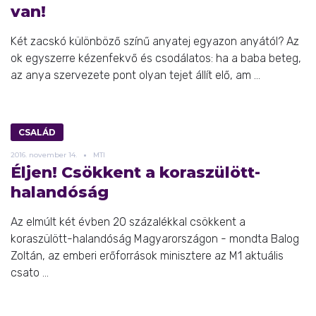
van!
Két zacskó különböző színű anyatej egyazon anyától? Az
ok egyszerre kézenfekvő és csodálatos: ha a baba beteg,
az anya szervezete pont olyan tejet állít elő, am ...
CSALÁD
2016.
november
14.
MTI
Éljen! Csökkent a koraszülött-
halandóság
Az elmúlt két évben 20 százalékkal csökkent a
koraszülött-halandóság Magyarországon - mondta Balog
Zoltán, az emberi erőforrások minisztere az M1 aktuális
csato ...